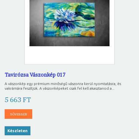
Tavirózsa Vászonkép 017
A vászonkép egy prémium minőségű vászonra kerül nyomtatásra, és
vakrámára feszítjük. A vászonképeket csak fel kell akasztanod a...
5 663 FT
BŐVEBBEN
Készleten