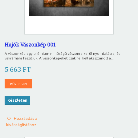
Hajók Vászonkép 001
A vászonkép egy prémium minőségű vászonra kerül nyomtatásra, és
vakrámára feszítjük. A vászonképeket csak fel kell akasztanod a...
5 663 FT
BŐVEBBEN
Készleten
Hozzáadás a
kívánságlistához