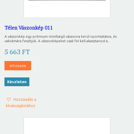
Télen Vászonkép 011
A vászonkép egy prémium minőségű vászonra kerül nyomtatásra, és
vakrámára feszítjük. A vászonképeket csak fel kell akasztanod a...
5 663 FT
BŐVEBBEN
Készleten
Hozzáadás a
kívánságlistához