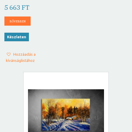
5 663 FT
BŐVEBBEN
Készleten
Hozzáadás a
kívánságlistához