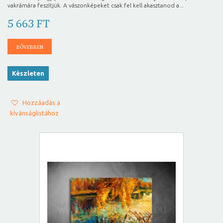
vakrámára feszítjük. A vászonképeket csak fel kell akasztanod a...
5 663 FT
BŐVEBBEN
Készleten
Hozzáadás a
kívánságlistához