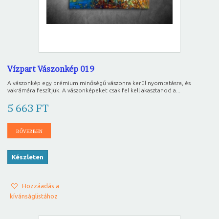
Vízpart Vászonkép 019
A vászonkép egy prémium minőségű vászonra kerül nyomtatásra, és
vakrámára feszítjük. A vászonképeket csak fel kell akasztanod a...
5 663 FT
BŐVEBBEN
Készleten
Hozzáadás a
kívánságlistához