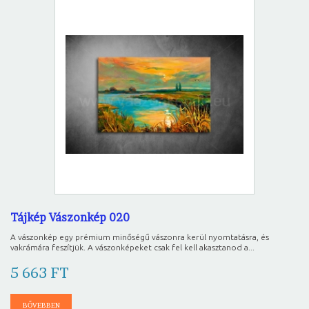
Tájkép Vászonkép 020
A vászonkép egy prémium minőségű vászonra kerül nyomtatásra, és
vakrámára feszítjük. A vászonképeket csak fel kell akasztanod a...
5 663 FT
BŐVEBBEN