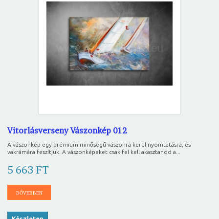
Vitorlásverseny Vászonkép 012
A vászonkép egy prémium minőségű vászonra kerül nyomtatásra, és
vakrámára feszítjük. A vászonképeket csak fel kell akasztanod a...
5 663 FT
BŐVEBBEN
Készleten