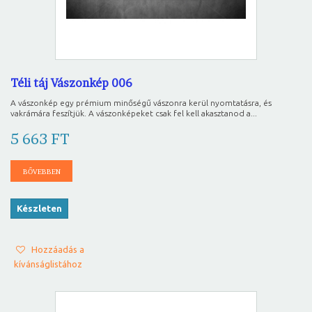
Téli táj Vászonkép 006
A vászonkép egy prémium minőségű vászonra kerül nyomtatásra, és
vakrámára feszítjük. A vászonképeket csak fel kell akasztanod a...
5 663 FT
BŐVEBBEN
Készleten
Hozzáadás a
kívánságlistához