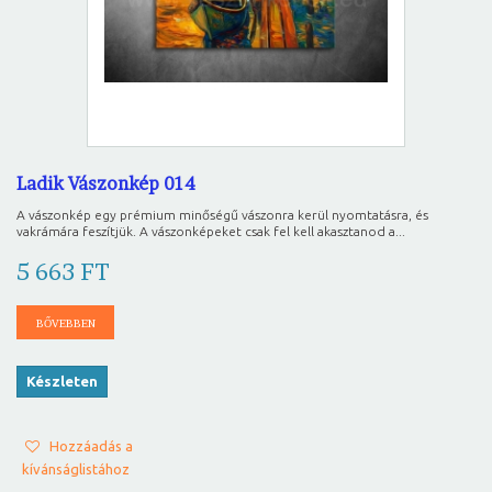
Ladik Vászonkép 014
A vászonkép egy prémium minőségű vászonra kerül nyomtatásra, és
vakrámára feszítjük. A vászonképeket csak fel kell akasztanod a...
5 663 FT
BŐVEBBEN
Készleten
Hozzáadás a
kívánságlistához