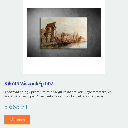
Kikötő Vászonkép 007
A vászonkép egy prémium minőségű vászonra kerül nyomtatásra, és
vakrámára feszítjük. A vászonképeket csak fel kell akasztanod a...
5 663 FT
BŐVEBBEN