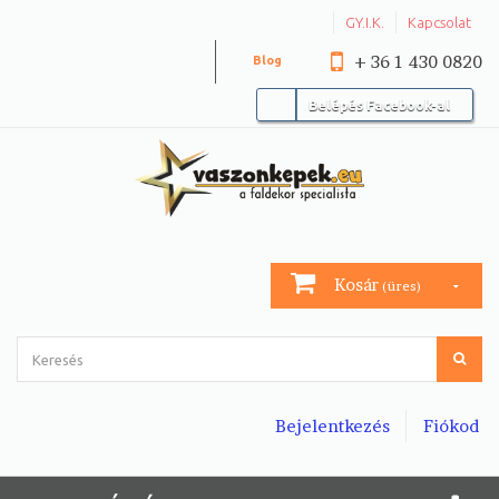
GY.I.K.
Kapcsolat
+ 36 1 430 0820
Blog
Belépés Facebook-al
Kosár
(üres)
Bejelentkezés
Fiókod