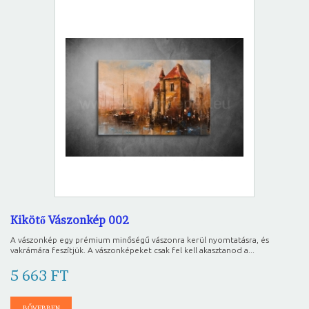
Kikötő Vászonkép 002
A vászonkép egy prémium minőségű vászonra kerül nyomtatásra, és
vakrámára feszítjük. A vászonképeket csak fel kell akasztanod a...
5 663 FT
BŐVEBBEN