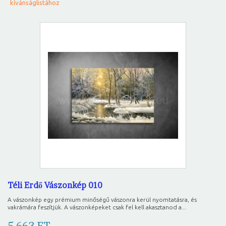
kívánságlistához
Téli Erdő Vászonkép 010
A vászonkép egy prémium minőségű vászonra kerül nyomtatásra, és
vakrámára feszítjük. A vászonképeket csak fel kell akasztanod a...
5 663 FT