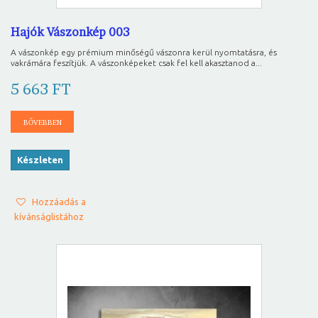
Hajók Vászonkép 003
A vászonkép egy prémium minőségű vászonra kerül nyomtatásra, és
vakrámára feszítjük. A vászonképeket csak fel kell akasztanod a...
5 663 FT
BŐVEBBEN
Készleten
Hozzáadás a
kívánságlistához