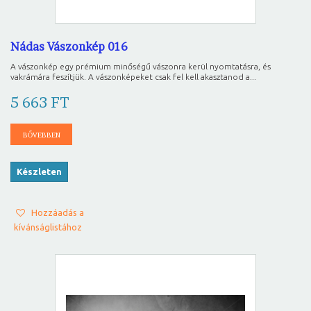
Nádas Vászonkép 016
A vászonkép egy prémium minőségű vászonra kerül nyomtatásra, és
vakrámára feszítjük. A vászonképeket csak fel kell akasztanod a...
5 663 FT
BŐVEBBEN
Készleten
Hozzáadás a
kívánságlistához