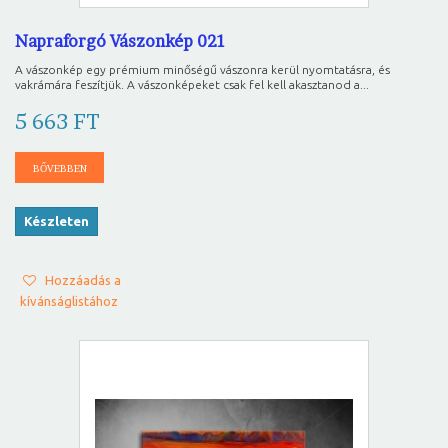
Napraforgó Vászonkép 021
A vászonkép egy prémium minőségű vászonra kerül nyomtatásra, és
vakrámára feszítjük. A vászonképeket csak fel kell akasztanod a...
5 663 FT
BŐVEBBEN
Készleten
Hozzáadás a
kívánságlistához