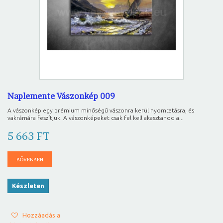
Naplemente Vászonkép 009
A vászonkép egy prémium minőségű vászonra kerül nyomtatásra, és
vakrámára feszítjük. A vászonképeket csak fel kell akasztanod a...
5 663 FT
BŐVEBBEN
Készleten
Hozzáadás a