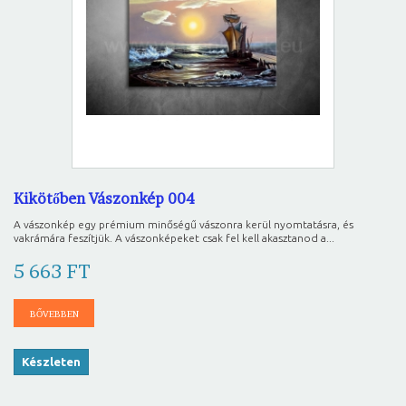
Kikötőben Vászonkép 004
A vászonkép egy prémium minőségű vászonra kerül nyomtatásra, és
vakrámára feszítjük. A vászonképeket csak fel kell akasztanod a...
5 663 FT
BŐVEBBEN
Készleten