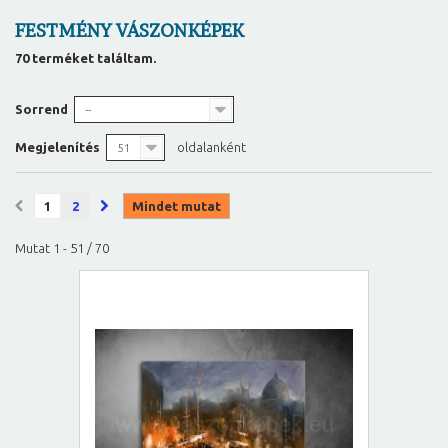
FESTMÉNY VÁSZONKÉPEK
70 terméket találtam.
Sorrend
--
Megjelenítés
oldalanként
51
1
2
Mindet mutat
Mutat 1 - 51 / 70