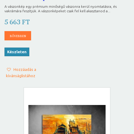
A vászonkép egy prémium minőségű vászonra kerül nyomtatásra, és
vakrámára feszítjük. A vászonképeket csak fel kell akasztanod a...
5 663 FT
BŐVEBBEN
Készleten
Hozzáadás a
kívánságlistához