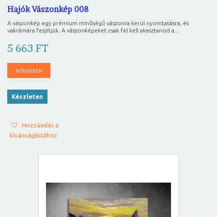
Hajók Vászonkép 008
A vászonkép egy prémium minőségű vászonra kerül nyomtatásra, és
vakrámára feszítjük. A vászonképeket csak fel kell akasztanod a...
5 663 FT
BŐVEBBEN
Készleten
Hozzáadás a
kívánságlistához