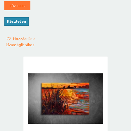
BŐVEBBEN
Készleten
Hozzáadás a
kívánságlistához