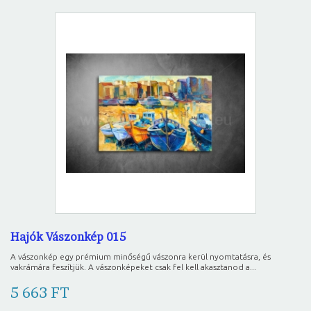
Hajók Vászonkép 015
A vászonkép egy prémium minőségű vászonra kerül nyomtatásra, és
vakrámára feszítjük. A vászonképeket csak fel kell akasztanod a...
5 663 FT