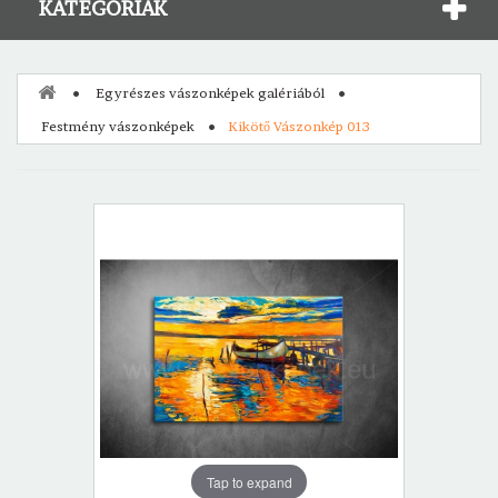
KATEGÓRIÁK
Egyrészes vászonképek galériából
Festmény vászonképek
Kikötő Vászonkép 013
Tap to expand