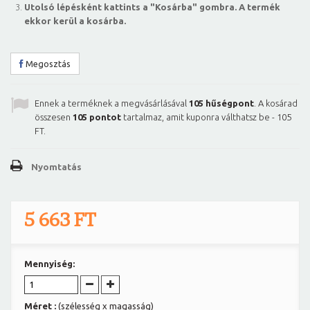
Utolsó lépésként kattints a "Kosárba" gombra. A termék
ekkor kerül a kosárba.
Megosztás
Ennek a terméknek a megvásárlásával
105
hűségpont
. A kosárad
összesen
105
pontot
tartalmaz, amit kuponra válthatsz be -
105
FT
.
Nyomtatás
5 663 FT
Mennyiség:
Méret :
(szélesség x magasság)