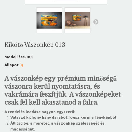
Kikötő Vászonkép 013
Modell
fes-013
Állapot
Új
A vászonkép egy prémium minőségű
vászonra kerül nyomtatásra, és
vakrámára feszítjük. A vászonképeket
csak fel kell akasztanod a falra.
A rendelés leadása nagyon egyszerű:
Válaszd ki, hogy hány darabot fogsz kérni a fényképből
Állítsd be, a méretet, a vászonkép szélességét és
magasságát.