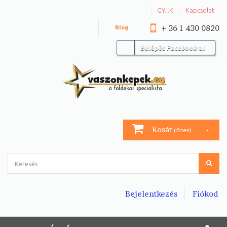
GY.I.K.
Kapcsolat
+ 36 1 430 0820
Blog
Belépés Facebook-al
Kosár
(üres)
Bejelentkezés
Fiókod