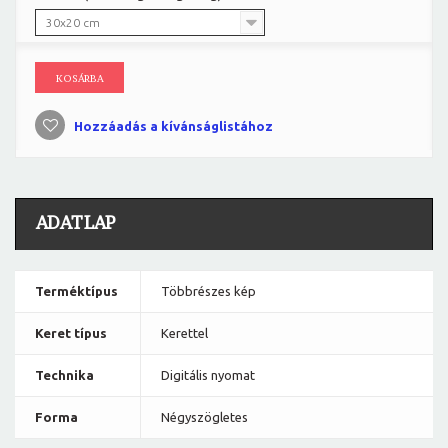
30x20 cm
KOSÁRBA
Hozzáadás a kívánságlistához
ADATLAP
Terméktípus
Többrészes kép
Keret típus
Kerettel
Technika
Digitális nyomat
Forma
Négyszögletes