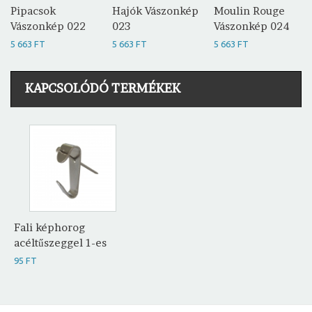
Pipacsok
Hajók Vászonkép
Moulin Rouge
Vászonkép 022
023
Vászonkép 024
5 663 FT
5 663 FT
5 663 FT
KAPCSOLÓDÓ TERMÉKEK
Fali képhorog
acéltűszeggel 1-es
95 FT