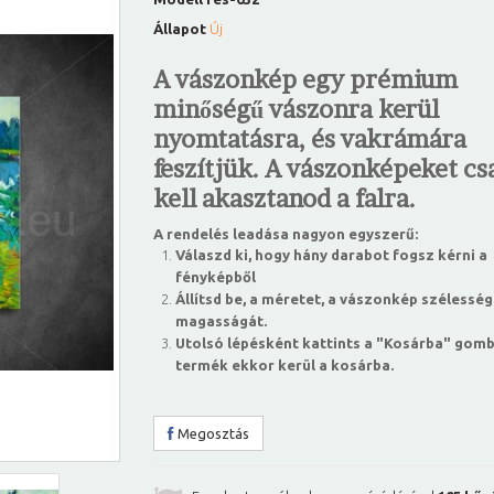
Állapot
Új
A vászonkép egy prémium
minőségű vászonra kerül
nyomtatásra, és vakrámára
feszítjük. A vászonképeket csa
kell akasztanod a falra.
A rendelés leadása nagyon egyszerű:
Válaszd ki, hogy hány darabot fogsz kérni a
fényképből
Állítsd be, a méretet, a vászonkép szélesség
magasságát.
Utolsó lépésként kattints a "Kosárba" gomb
termék ekkor kerül a kosárba.
Megosztás