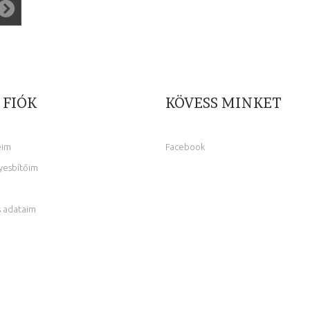
 FIÓK
KÖVESS MINKET
eim
Facebook
yesbítőim
 adataim
m