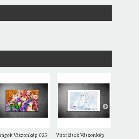
rágok Vászonkép 025
Vitorlások Vászonkép
Hajók Vá