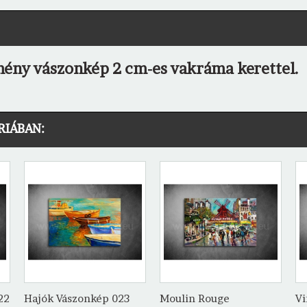
mény vászonkép 2 cm-es vakráma kerettel.
RIÁBAN:
22
Hajók Vászonkép 023
Moulin Rouge
Vi