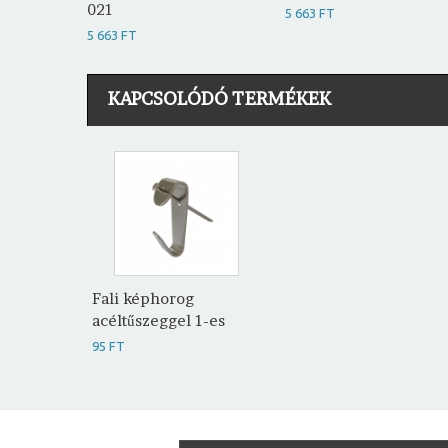
021
5 663 FT
5 663 FT
KAPCSOLÓDÓ TERMÉKEK
Fali képhorog
acéltűszeggel 1-es
95 FT