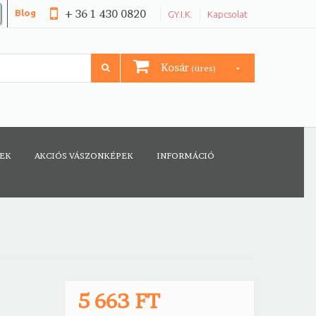
+ 36 1 430 0820
Blog
GY.I.K.
Kapcsolat
Kosár
(üres)
CEK
AKCIÓS VÁSZONKÉPEK
INFORMÁCIÓ
5 663 FT