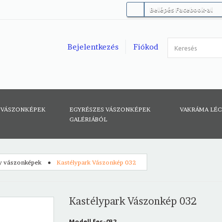
Belépés Facebook-al
Bejelentkezés
Fiókod
 VÁSZONKÉPEK
EGYRÉSZES VÁSZONKÉPEK
VAKRÁMA LÉ
GALÉRIÁBÓL
y vászonképek
Kastélypark Vászonkép 032
Kastélypark Vászonkép 032
Modell
fes-032