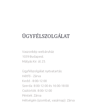
ÜGYFÉLSZOLGÁLAT
Vaszonkép webáruház
1039 Budapest.
Mátyás Kir. út 25.
Ügyfélszolgálat nyitvatartás:
Hétfő - Zárva
Kedd - 8:00-12:00
Szerda: 8:00-12:00 és 16:00-18:00
Csütörtök: 8:00-12:00
Péntek: Zárva
Hétvégén (szombat, vasárnap): Zárva