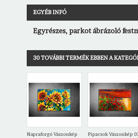
EGYÉB INFÓ
Egyrészes, parkot ábrázoló fest
30 TOVÁBBI TERMÉK EBBEN A KATEGÓ
Napraforgó Vászonkép
Pipacsok Vászonkép 0