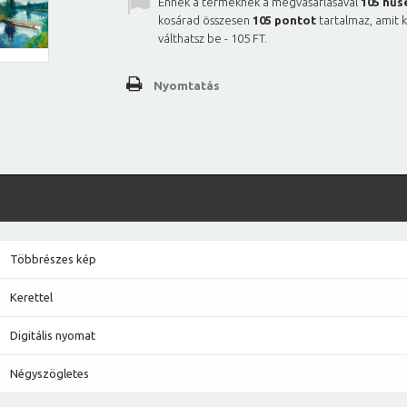
Ennek a terméknek a megvásárlásával
105
hűs
kosárad összesen
105
pontot
tartalmaz, amit 
válthatsz be -
105 FT
.
Nyomtatás
Többrészes kép
Kerettel
Digitális nyomat
Négyszögletes