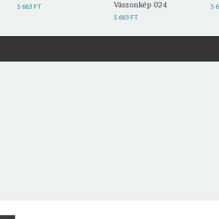
Vászonkép 024
5 663 FT
5 
5 663 FT