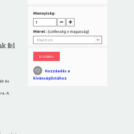
Mennyiség:
Méret :
(szélesség x magasság)
30x20 cm
k fel
KOSÁRBA
Hozzáadás a
kívánságlistához
ét és
ra. A