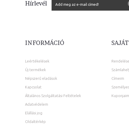
Hírlevél
INFORMÁCIÓ
SAJÁT
Leértékelések
Rendelés
Új termékek
Számlahel
Népszerű eladások
Címeim
Kapcsolat
Személyes
Általános Szolgáltatási Feltételek
Kuponjai
Adatvédelem
Elállási jog
Oldaltérkép