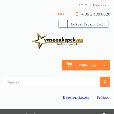
GY.I.K.
Kapcsolat
+ 36 1 430 0820
Blog
Belépés Facebook-al
Kosár
(üres)
Bejelentkezés
Fiókod