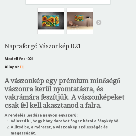
Napraforgó Vászonkép 021
Modell
fes-021
Állapot
Új
A vászonkép egy prémium minőségű
vászonra kerül nyomtatásra, és
vakrámára feszítjük. A vászonképeket
csak fel kell akasztanod a falra.
A rendelés leadása nagyon egyszerű:
Válaszd ki, hogy hány darabot fogsz kérni a fényképből
Állítsd be, a méretet, a vászonkép szélességét és
magasságát.