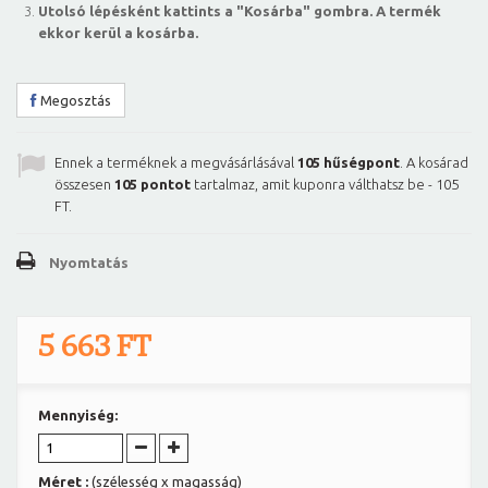
Utolsó lépésként kattints a "Kosárba" gombra. A termék
ekkor kerül a kosárba.
Megosztás
Ennek a terméknek a megvásárlásával
105
hűségpont
. A kosárad
összesen
105
pontot
tartalmaz, amit kuponra válthatsz be -
105
FT
.
Nyomtatás
5 663 FT
Mennyiség:
Méret :
(szélesség x magasság)