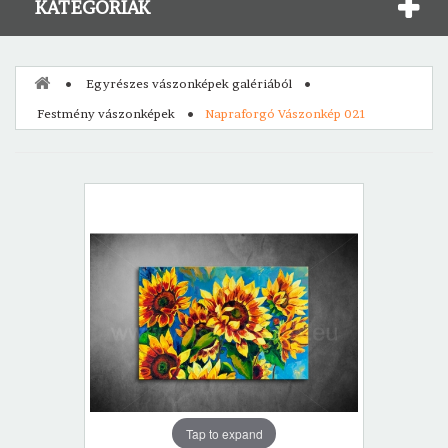
KATEGÓRIÁK
Egyrészes vászonképek galériából
Festmény vászonképek
Napraforgó Vászonkép 021
Tap to expand