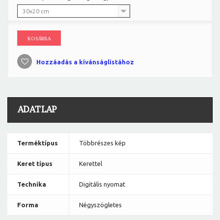
30x20 cm
KOSÁRBA
Hozzáadás a kívánságlistához
ADATLAP
Terméktípus
Többrészes kép
Keret típus
Kerettel
Technika
Digitális nyomat
Forma
Négyszögletes