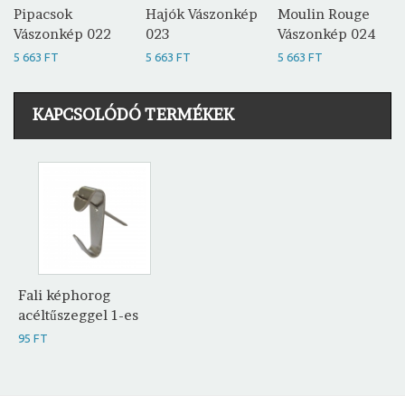
Pipacsok
Hajók Vászonkép
Moulin Rouge
Vászonkép 022
023
Vászonkép 024
5 663 FT
5 663 FT
5 663 FT
KAPCSOLÓDÓ TERMÉKEK
Fali képhorog
acéltűszeggel 1-es
95 FT