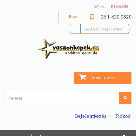
GY.I.K.
Kapcsolat
+ 36 1 430 0820
Blog
Belépés Facebook-al
Kosár
(üres)
Bejelentkezés
Fiókod