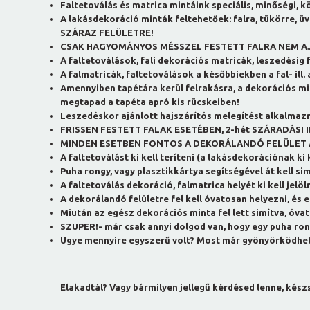
Faltetoválás és matrica mintáink speciális, minőségi, 
A lakásdekoráció minták feltehetőek: falra, tükörre, üv
SZÁRAZ FELÜLETRE!
CSAK HAGYOMÁNYOS MÉSSZEL FESTETT FALRA NEM A
A faltetoválások, fali dekorációs matricák, leszedésig
A falmatricák, faltetoválások a későbbiekben a fal- 
Amennyiben tapétára kerül felrakásra, a dekorációs mintá
megtapad a tapéta apró kis rücskeiben!
Leszedéskor ajánlott hajszárítós melegítést alkalmazni
FRISSEN FESTETT FALAK ESETÉBEN, 2-hét SZÁRADÁSI
MINDEN ESETBEN FONTOS A DEKORÁLANDÓ FELÜLET ALAPOS
A faltetoválást ki kell teríteni (a lakásdekorációnak ki
Puha rongy, vagy plasztikkártya segítségével át kell si
A faltetoválás dekoráció, falmatrica helyét ki kell jelö
A dekorálandó felületre fel kell óvatosan helyezni, és e
Miután az egész dekorációs minta fel lett simítva, óvato
SZUPER!- már csak annyi dolgod van, hogy egy puha rong
Ugye mennyire egyszerű volt? Most már gyönyörködhe
Elakadtál? Vagy bármilyen jellegű kérdésed lenne, kész