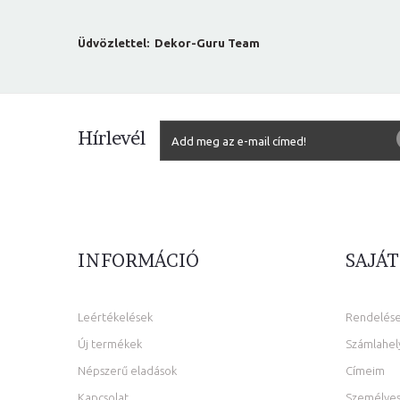
Üdvözlettel: Dekor-Guru Team
Hírlevél
INFORMÁCIÓ
SAJÁT
Leértékelések
Rendelés
Új termékek
Számlahel
Népszerű eladások
Címeim
Kapcsolat
Személyes