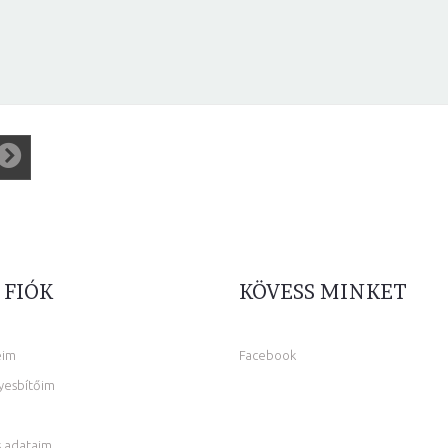
 FIÓK
KÖVESS MINKET
eim
Facebook
yesbítőim
 adataim