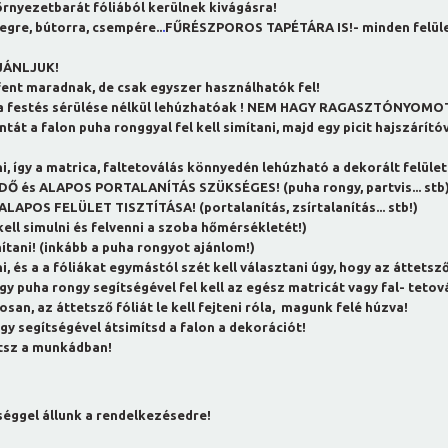
környezetbarát fóliából kerülnek kivágásra!
egre, bútorra, csempére..
.
FŰRÉSZPOROS TAPÉTÁRA IS!- minden felül
JÁNLJUK!
 fent maradnak, de csak egyszer használhatók fel!
ill. a festés sérülése nélkül lehúzhatóak ! NEM HAGY RAGASZTÓNYOMO
t a falon puha ronggyal fel kell simítani, majd egy picit hajszárítóva
, így a matrica, faltetoválás könnyedén lehúzható a dekorált felület
 IDŐ és ALAPOS PORTALANÍTÁS SZÜKSÉGES!
(puha rongy, partvis... stb
 FELÜLET TISZTÍTÁSA! (portalanítás, zsírtalanítás... stb!)
 kell simulni és felvenni a szoba hőmérsékletét!)
mítani! (inkább a puha rongyot ajánlom!)
lni, és a a fóliákat egymástól szét kell választani úgy, hogy az áttet
gy puha rongy segítségével fel kell az egész matricát vagy fal- tetová
san, az áttetsző fóliát le kell fejteni róla, magunk felé húzva!
y segítségével átsimítsd a falon a dekorációt!
tsz a munkádban!
séggel állunk a rendelkezésedre!