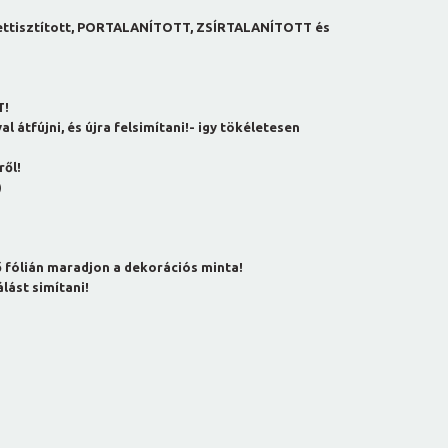
ettisztított, PORTALANÍTOTT, ZSÍRTALANÍTOTT és
T!
l átfújni, és újra felsimítani!- igy tökéletesen
ről!
)
sző fólián maradjon a dekorációs minta!
lást simítani!