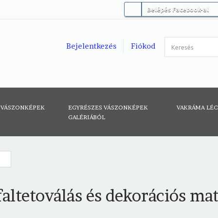
Belépés Facebook-al
Bejelentkezés
Fiókod
 VÁSZONKÉPEK
EGYRÉSZES VÁSZONKÉPEK
VAKRÁMA LÉ
GALÉRIÁBÓL
ó
faltetoválás és dekorációs ma