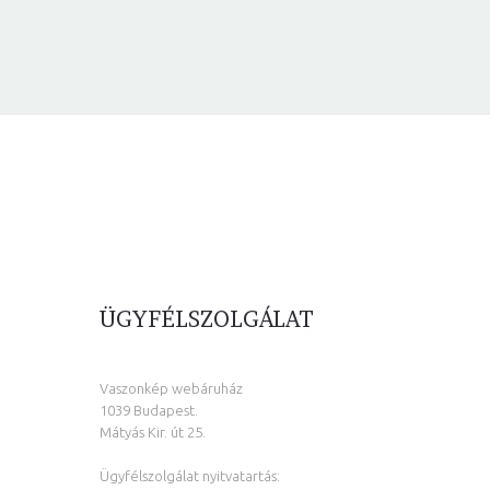
ÜGYFÉLSZOLGÁLAT
Vaszonkép webáruház
1039 Budapest.
Mátyás Kir. út 25.
Ügyfélszolgálat nyitvatartás: