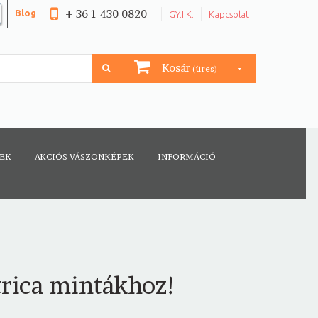
+ 36 1 430 0820
Blog
GY.I.K.
Kapcsolat
Kosár
(üres)
CEK
AKCIÓS VÁSZONKÉPEK
INFORMÁCIÓ
trica mintákhoz!