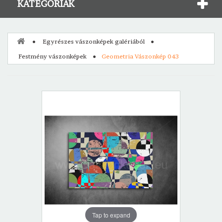
KATEGÓRIÁK
Egyrészes vászonképek galériából
Festmény vászonképek
Geometria Vászonkép 043
Tap to expand