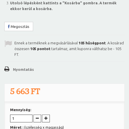
Utolsó lépésként kattints a "Kosárba" gombra. A termék
ekkor kerül a kosárba.
Megosztás
Ennek a terméknek a megvásárlásával
105
hűségpont
. A kosárad
összesen
105
pontot
tartalmaz, amit kuponra válthatsz be -
105
FT
.
Nyomtatás
5 663 FT
Mennyiség:
Méret :
(szélesség x magasság)