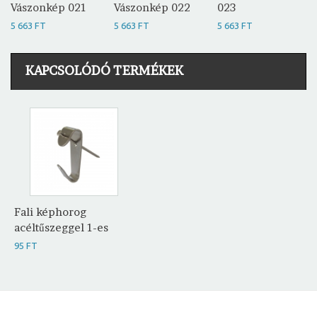
Vászonkép 021
Vászonkép 022
023
5 663 FT
5 663 FT
5 663 FT
KAPCSOLÓDÓ TERMÉKEK
Fali képhorog
acéltűszeggel 1-es
95 FT