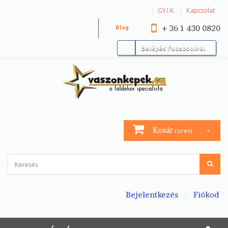
GY.I.K.
Kapcsolat
+ 36 1 430 0820
Blog
Belépés Facebook-al
Kosár
(üres)
Bejelentkezés
Fiókod