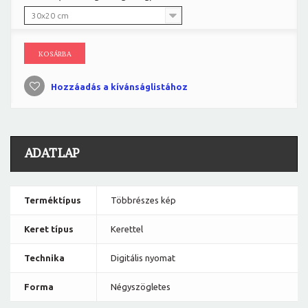
30x20 cm
KOSÁRBA
Hozzáadás a kívánságlistához
ADATLAP
Terméktípus
Többrészes kép
Keret típus
Kerettel
Technika
Digitális nyomat
Forma
Négyszögletes