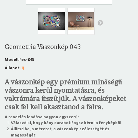
Geometria Vászonkép 043
Modell
fes-043
Állapot
Új
A vászonkép egy prémium minőségű
vászonra kerül nyomtatásra, és
vakrámára feszítjük. A vászonképeket
csak fel kell akasztanod a falra.
A rendelés leadása nagyon egyszerű:
Válaszd ki, hogy hány darabot fogsz kérni a fényképből
Állítsd be, a méretet, a vászonkép szélességét és
magasságát.