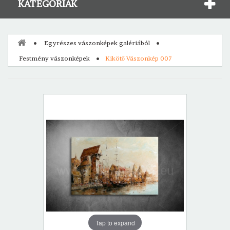
KATEGÓRIÁK
Egyrészes vászonképek galériából
Festmény vászonképek
Kikötő Vászonkép 007
Tap to expand