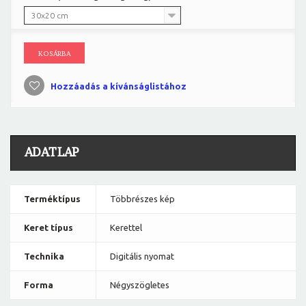
30x20 cm
KOSÁRBA
Hozzáadás a kívánságlistához
ADATLAP
Terméktípus
Többrészes kép
Keret típus
Kerettel
Technika
Digitális nyomat
Forma
Négyszögletes