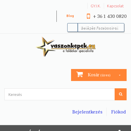
GY.I.K.
Kapcsolat
+ 36 1 430 0820
Blog
Belépés Facebook-al
Kosár
(üres)
Bejelentkezés
Fiókod