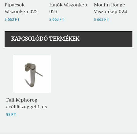
Pipacsok
Hajók Vászonkép
Moulin Rouge
Vászonkép 022
023
Vászonkép 024
5 663 FT
5 663 FT
5 663 FT
KAPCSOLÓDÓ TERMÉKEK
Fali képhorog
acéltűszeggel 1-es
95 FT