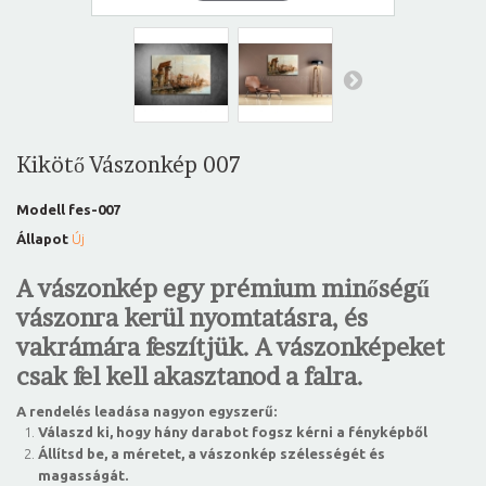
Kikötő Vászonkép 007
Modell
fes-007
Állapot
Új
A vászonkép egy prémium minőségű
vászonra kerül nyomtatásra, és
vakrámára feszítjük. A vászonképeket
csak fel kell akasztanod a falra.
A rendelés leadása nagyon egyszerű:
Válaszd ki, hogy hány darabot fogsz kérni a fényképből
Állítsd be, a méretet, a vászonkép szélességét és
magasságát.