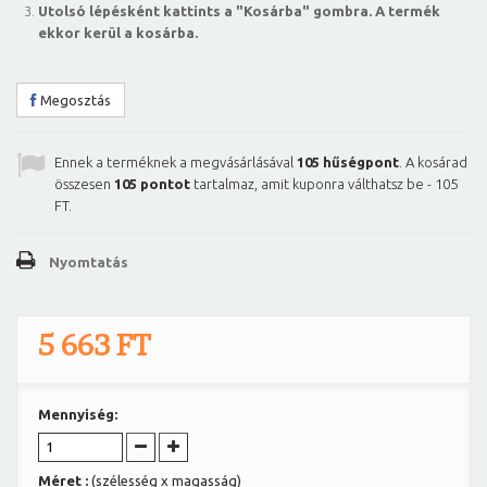
Utolsó lépésként kattints a "Kosárba" gombra. A termék
ekkor kerül a kosárba.
Megosztás
Ennek a terméknek a megvásárlásával
105
hűségpont
. A kosárad
összesen
105
pontot
tartalmaz, amit kuponra válthatsz be -
105
FT
.
Nyomtatás
5 663 FT
Mennyiség:
Méret :
(szélesség x magasság)