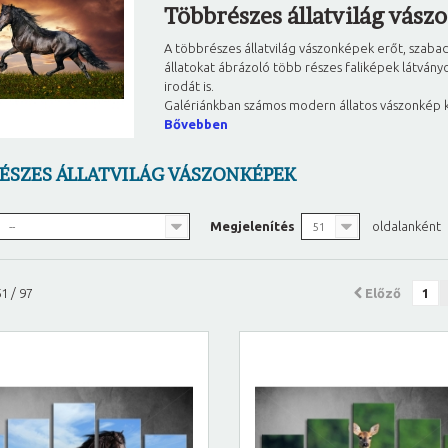
Többrészes állatvilág vász
A többrészes állatvilág vászonképek erőt, szaba
állatokat ábrázoló több részes faliképek látványo
irodát is.
Galériánkban számos modern állatos vászonkép kö
Bővebben
ÉSZES ÁLLATVILÁG VÁSZONKÉPEK
Megjelenítés
oldalanként
--
51
1 / 97
Előző
1