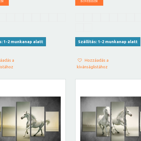
EN
BŐVEBBEN
ás: 1-2 munkanap alatt
Szállítás: 1-2 munkanap alatt
áadás a
Hozzáadás a
istához
kívánságlistához