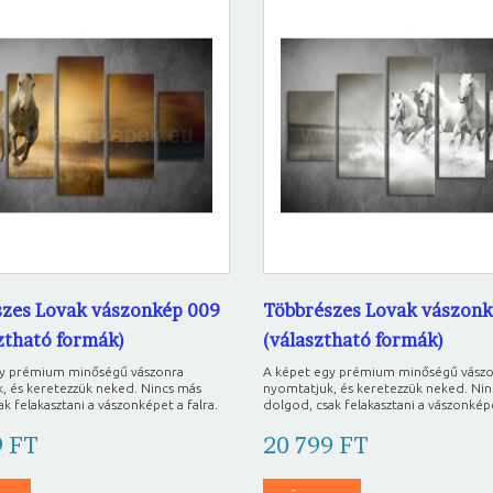
zes Lovak vászonkép 009
Többrészes Lovak vászonk
sztható formák)
(választható formák)
gy prémium minőségű vászonra
A képet egy prémium minőségű vász
, és keretezzük neked. Nincs más
nyomtatjuk, és keretezzük neked. Ni
k felakasztani a vászonképet a falra.
dolgod, csak felakasztani a vászonképe
9 FT
20 799 FT