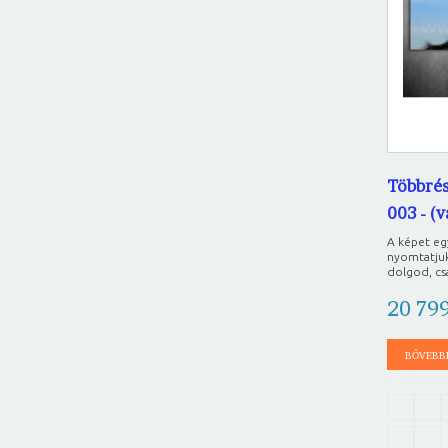
Többrés
003 - (
A képet e
nyomtatjuk
dolgod, csa
20 79
BŐVEBB