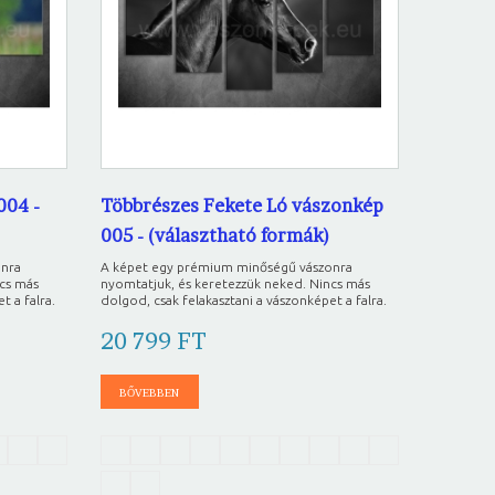
004 -
Többrészes Fekete Ló vászonkép
005 - (választható formák)
onra
A képet egy prémium minőségű vászonra
ncs más
nyomtatjuk, és keretezzük neked. Nincs más
t a falra.
dolgod, csak felakasztani a vászonképet a falra.
20 799 FT
BŐVEBBEN