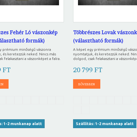
zes Fehér Ló vászonkép
Többrészes Lovak vászonk
választható formák)
(választható formák)
gy prémium minőségű vászonra
A képet egy prémium minőségű vász
, és keretezzük neked. Nincs más
nyomtatjuk, és keretezzük neked. Ni
k felakasztani a vászonképet a falra.
dolgod, csak felakasztani a vászonképe
9 FT
20 799 FT
EN
BŐVEBBEN
ás: 1-2 munkanap alatt
Szállítás: 1-2 munkanap alatt