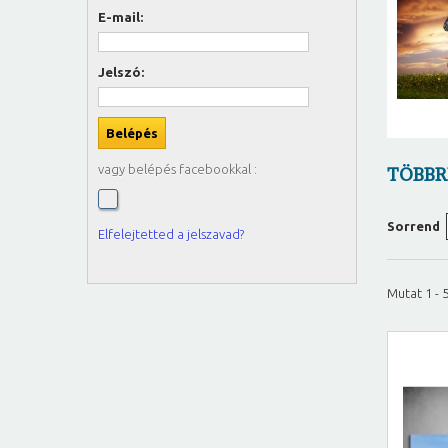
E-mail:
Jelszó:
vagy belépés facebookkal :
TÖBBR
Sorrend
Elfelejtetted a jelszavad?
Mutat 1 - 5