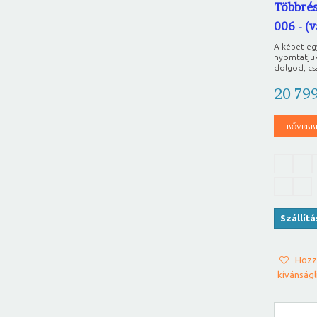
Többrés
006 - (
A képet e
nyomtatjuk
dolgod, csa
20 79
BŐVEBB
Szállít
Hozz
kívánságl