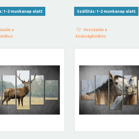
ás: 1-2 munkanap alatt
Szállítás: 1-2 munkanap alatt
áadás a
Hozzáadás a
istához
kívánságlistához