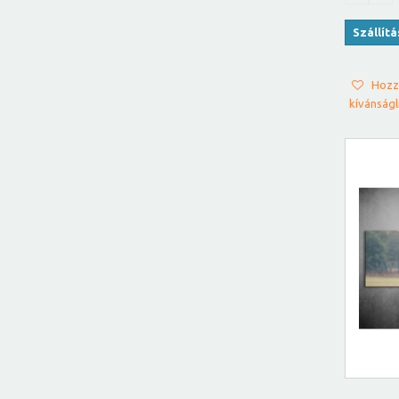
Szállít
Hozz
kívánságl