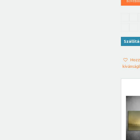
BŐVEBB
Szállít
Hozz
kívánságl