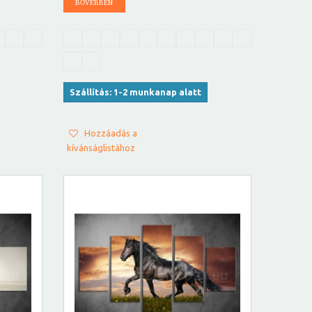
BŐVEBBEN
Szállítás: 1-2 munkanap alatt
Hozzáadás a
kívánságlistához