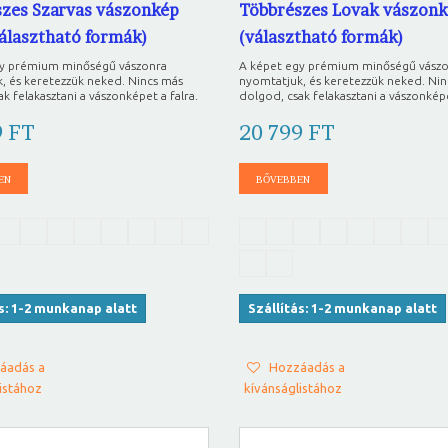
zes Szarvas vászonkép
Többrészes Lovak vászonk
választható formák)
(választható formák)
gy prémium minőségű vászonra
A képet egy prémium minőségű vász
, és keretezzük neked. Nincs más
nyomtatjuk, és keretezzük neked. Ni
k felakasztani a vászonképet a falra.
dolgod, csak felakasztani a vászonképe
9 FT
20 799 FT
EN
BŐVEBBEN
ás: 1-2 munkanap alatt
Szállítás: 1-2 munkanap alatt
áadás a
Hozzáadás a
istához
kívánságlistához