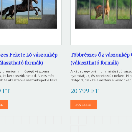
zes Fekete Ló vászonkép
Többrészes Őz vászonkép 
választható formák)
(választható formák)
gy prémium minőségű vászonra
A képet egy prémium minőségű vász
, és keretezzük neked. Nincs más
nyomtatjuk, és keretezzük neked. Ni
k felakasztani a vászonképet a falra.
dolgod, csak felakasztani a vászonképe
9 FT
20 799 FT
EN
BŐVEBBEN