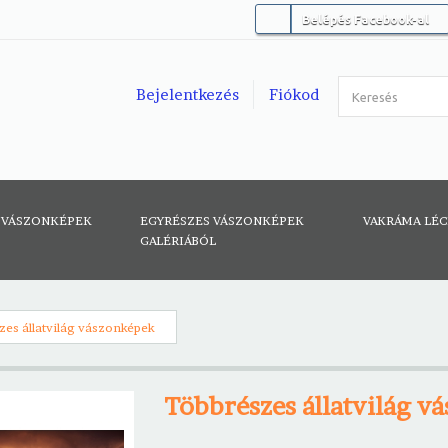
Belépés Facebook-al
Bejelentkezés
Fiókod
 VÁSZONKÉPEK
EGYRÉSZES VÁSZONKÉPEK
VAKRÁMA LÉ
GALÉRIÁBÓL
zes állatvilág vászonképek
Többrészes állatvilág v