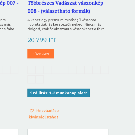
ép 007 -
Többrészes Vadászat vászonkép
008 - (választható formák)
onra
A képet egy prémium minőségű vászonra
ncs más
nyomtatjuk, és keretezzük neked. Nincs más
t a falra.
dolgod, csak felakasztani a vászonképet a falra.
20 799 FT
BŐVEBBEN
Szállítás: 1-2 munkanap alatt
Hozzáadás a
kívánságlistához