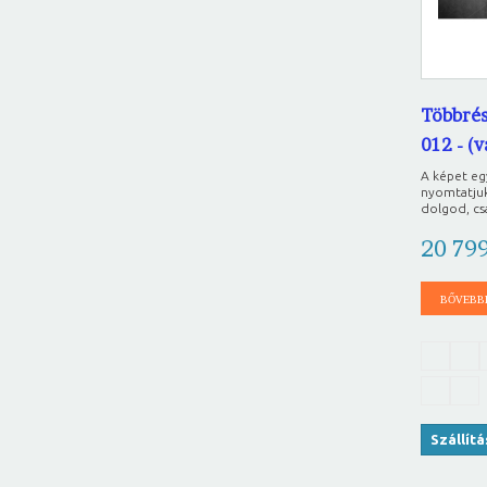
Többrés
012 - (
A képet e
nyomtatjuk
dolgod, csa
20 79
BŐVEBB
Szállít