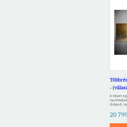
Többrés
- (vála
A képet e
nyomtatjuk
dolgod, csa
20 79