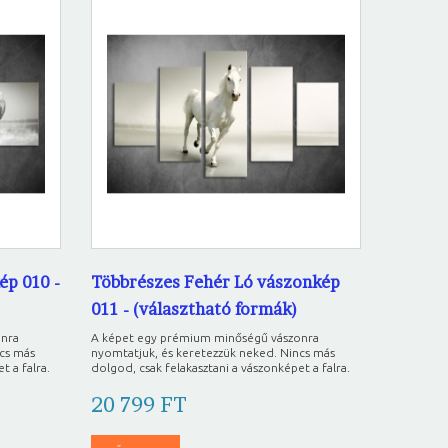
ép 010 -
Többrészes Fehér Ló vászonkép
011 - (választható formák)
onra
A képet egy prémium minőségű vászonra
ncs más
nyomtatjuk, és keretezzük neked. Nincs más
t a falra.
dolgod, csak felakasztani a vászonképet a falra.
20 799 FT