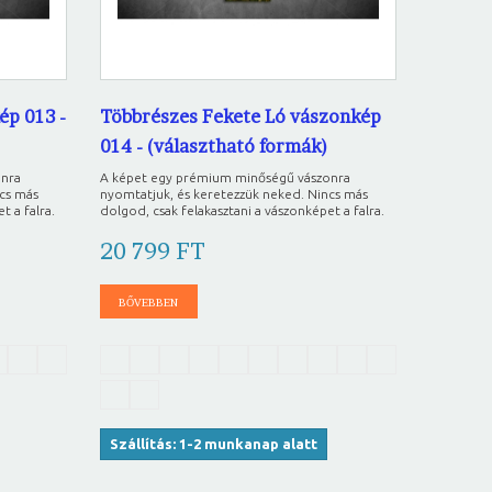
ép 013 -
Többrészes Fekete Ló vászonkép
014 - (választható formák)
onra
A képet egy prémium minőségű vászonra
ncs más
nyomtatjuk, és keretezzük neked. Nincs más
t a falra.
dolgod, csak felakasztani a vászonképet a falra.
20 799 FT
BŐVEBBEN
Szállítás: 1-2 munkanap alatt