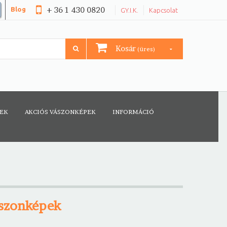
+ 36 1 430 0820
Blog
GY.I.K.
Kapcsolat
Kosár
(üres)
CEK
AKCIÓS VÁSZONKÉPEK
INFORMÁCIÓ
ászonképek