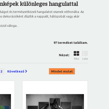
onképek különleges hangulattal
dságot és természetközeli hangulatot visznek otthonába. Az
s dekorációként díszítik a nappalit, hálószobát vagy akár
zül váloga...
97 terméket találtam.
Nézet:
Rács
Lista
2
Következő
Mindet mutat