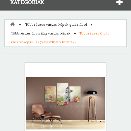
KATEGÓRIÁK
Többrészes vászonképek galériából
Többrészes állatvilág vászonképek
Többrészes Cicás
vászonkép 039 - (választható formák)