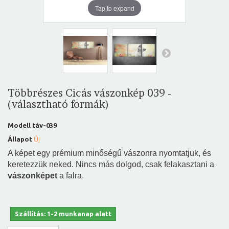
Tap to expand
Többrészes Cicás vászonkép 039 -
(választható formák)
Modell
táv-039
Állapot
Új
A képet egy prémium minőségű vászonra nyomtatjuk, és
keretezzük neked. Nincs más dolgod, csak felakasztani a
vászonképet
a falra.
Szállítás: 1-2 munkanap alatt