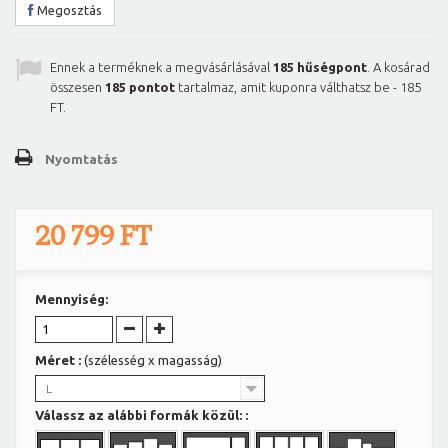
Megosztás
Ennek a terméknek a megvásárlásával
185
hűségpont
. A kosárad
összesen
185
pontot
tartalmaz, amit kuponra válthatsz be -
185
FT
.
Nyomtatás
20 799 FT
Mennyiség:
Méret :
(szélesség x magasság)
L
Válassz az alábbi formák közül: :