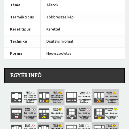
Téma
Állatok
Terméktípus
Többrészes kép
Keret típus
Kerettel
Technika
Digitális nyomat
Forma
Négyszögletes
EGYÉB INFÓ