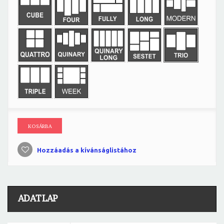
KOSÁRBA
Hozzáadás a kívánságlistához
ADATLAP