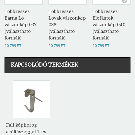
Többrészes
Többrészes
Többrészes
Barna Ló
Lovak vászonkép
Elefántok
vászonkép 037 -
038 -
vászonkép 040 -
(választható
(választható
(választható
formák)
formák)
formák)
20 799 FT
20 799 FT
20 799 FT
KAPCSOLÓDÓ TERMÉKEK
Fali képhorog
acéltűszeggel 1-es