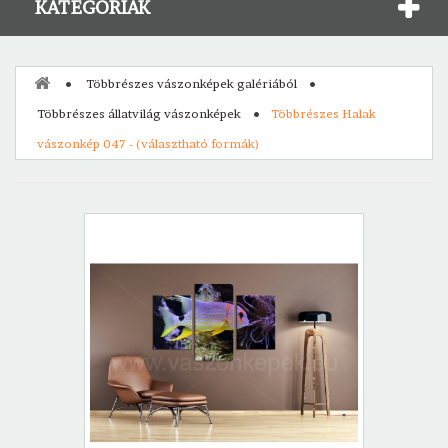
KATEGÓRIÁK
Többrészes vászonképek galériából
Többrészes állatvilág vászonképek
Többrészes Halak
vászonkép 047 - (választható formák)