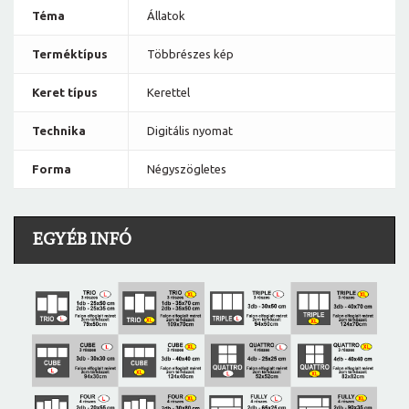
Téma
Állatok
Terméktípus
Többrészes kép
Keret típus
Kerettel
Technika
Digitális nyomat
Forma
Négyszögletes
EGYÉB INFÓ