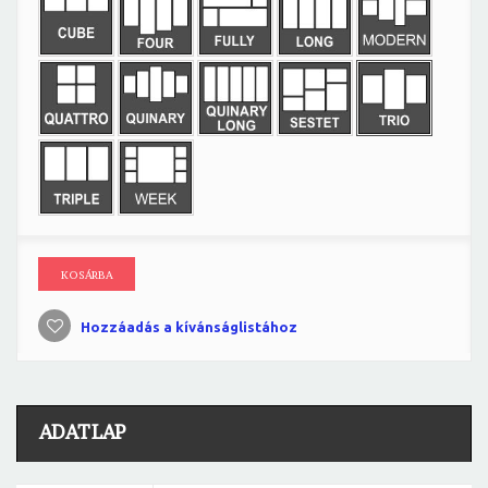
KOSÁRBA
Hozzáadás a kívánságlistához
ADATLAP