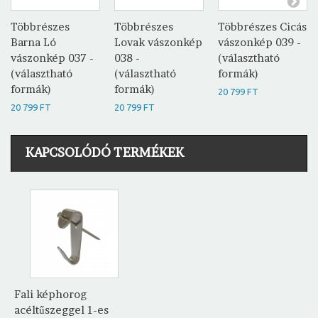
Többrészes
Többrészes
Többrészes Cicás
Barna Ló
Lovak vászonkép
vászonkép 039 -
vászonkép 037 -
038 -
(választható
(választható
(választható
formák)
formák)
formák)
20 799 FT
20 799 FT
20 799 FT
KAPCSOLÓDÓ TERMÉKEK
Fali képhorog
acéltűszeggel 1-es