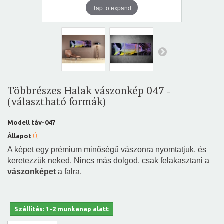
Tap to expand
Többrészes Halak vászonkép 047 -
(választható formák)
Modell
táv-047
Állapot
Új
A képet egy prémium minőségű vászonra nyomtatjuk, és
keretezzük neked. Nincs más dolgod, csak felakasztani a
vászonképet
a falra.
Szállítás: 1-2 munkanap alatt