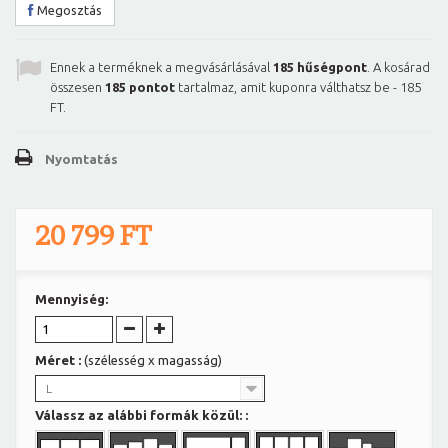
Megosztás
Ennek a terméknek a megvásárlásával
185
hűségpont
. A kosárad
összesen
185
pontot
tartalmaz, amit kuponra válthatsz be -
185
FT
.
Nyomtatás
20 799 FT
Mennyiség:
Méret :
(szélesség x magasság)
L
Válassz az alábbi formák közül: :