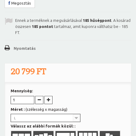
Megosztás
Ennek a terméknek a megvásárlásával
185
hűségpont
. A kosárad
összesen
185
pontot
tartalmaz, amit kuponra válthatsz be -
185
FT
.
Nyomtatás
20 799 FT
Mennyiség:
Méret :
(szélesség x magasság)
L
Válassz az alábbi formák közül: :