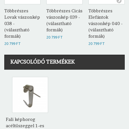
Többrészes
Többrészes Cicás
Többrészes
Lovak vászonkép
vászonkép 039 -
Elefántok
038 -
(választható
vászonkép 040 -
(választható
formák)
(választható
formák)
formák)
20 799 FT
20 799 FT
20 799 FT
KAPCSOLÓDÓ TERMÉKEK
Fali képhorog
acéltűszeggel 1-es