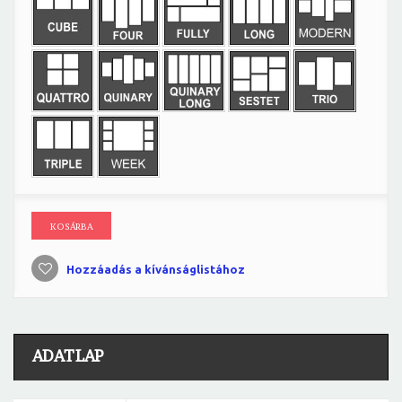
KOSÁRBA
Hozzáadás a kívánságlistához
ADATLAP