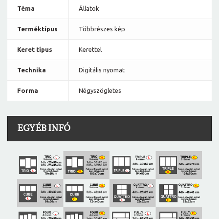
Téma
Állatok
Terméktípus
Többrészes kép
Keret típus
Kerettel
Technika
Digitális nyomat
Forma
Négyszögletes
EGYÉB INFÓ