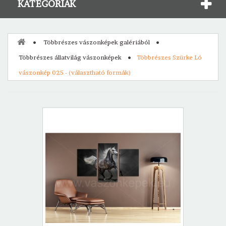
KATEGÓRIÁK
Többrészes vászonképek galériából
Többrészes állatvilág vászonképek
Többrészes Szürke Ló
vászonkép 025 - (választható formák)