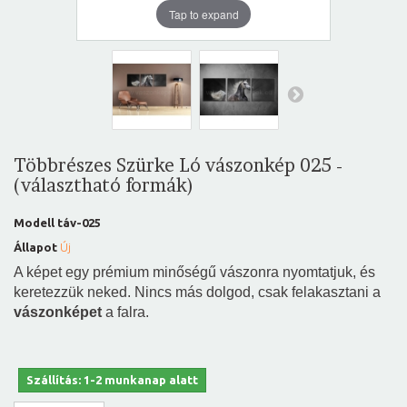
Tap to expand
Többrészes Szürke Ló vászonkép 025 -
(választható formák)
Modell
táv-025
Állapot
Új
A képet egy prémium minőségű vászonra nyomtatjuk, és
keretezzük neked. Nincs más dolgod, csak felakasztani a
vászonképet
a falra.
Szállítás: 1-2 munkanap alatt