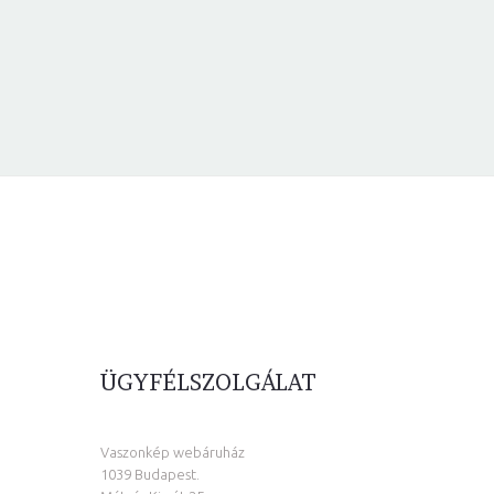
ÜGYFÉLSZOLGÁLAT
Vaszonkép webáruház
1039 Budapest.