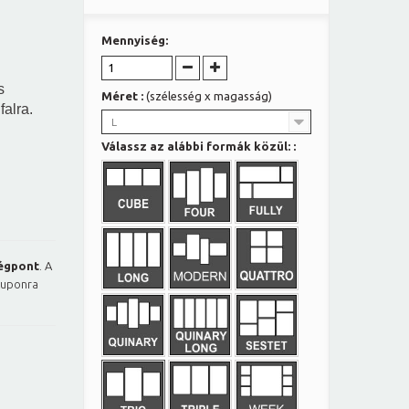
Mennyiség:
s
Méret :
(szélesség x magasság)
falra.
L
Válassz az alábbi formák közül: :
égpont
. A
kuponra