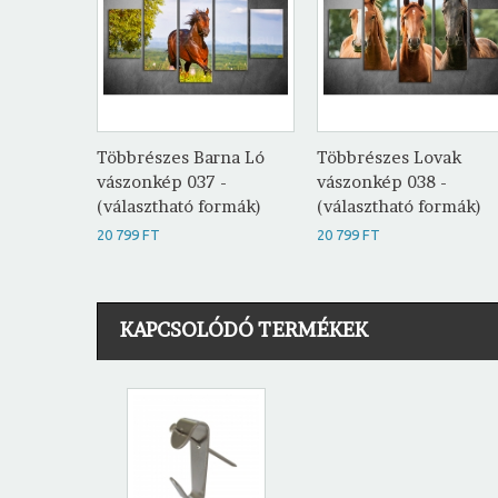
Többrészes Barna Ló
Többrészes Lovak
vászonkép 037 -
vászonkép 038 -
(választható formák)
(választható formák)
20 799 FT
20 799 FT
KAPCSOLÓDÓ TERMÉKEK