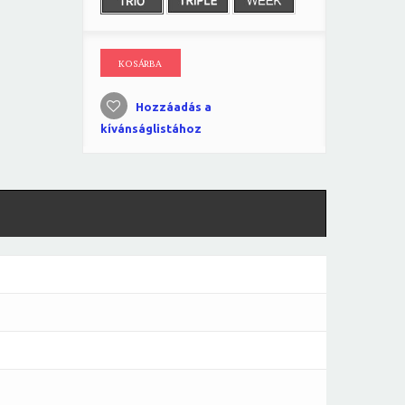
KOSÁRBA
Hozzáadás a
kívánságlistához