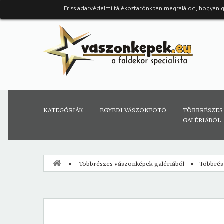
Friss adatvédelmi tájékoztatónkban megtalálod, hogyan 
KATEGÓRIÁK
EGYEDI VÁSZONFOTÓ
TÖBBRÉSZES
GALÉRIÁBÓL
Többrészes vászonképek galériából
Többrés