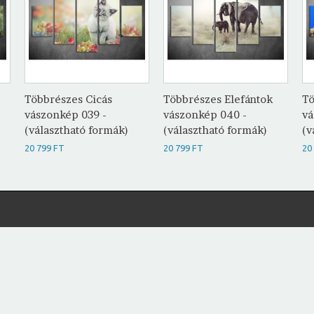
Többrészes Cicás
Többrészes Elefántok
Tö
vászonkép 039 -
vászonkép 040 -
vá
(választható formák)
(választható formák)
(v
20 799 FT
20 799 FT
20