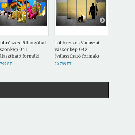
bbrészes Pillangóhal
Többrészes Vadászat
Többrész
szonkép 041 -
vászonkép 042 -
vászonké
álasztható formák)
(választható formák)
(választh
 799 FT
20 799 FT
20 799 FT