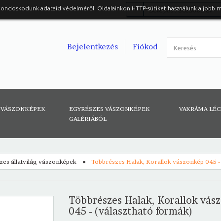
gondoskodunk adataid védelméről. Oldalainkon HTTP-sütiket használunk a jobb 
Belépés Facebook-al
Bejelentkezés
Fiókod
 VÁSZONKÉPEK
EGYRÉSZES VÁSZONKÉPEK
VAKRÁMA LÉ
GALÉRIÁBÓL
zes állatvilág vászonképek
Többrészes Halak, Korallok vászonkép 045 -
Többrészes Halak, Korallok vás
045 - (választható formák)