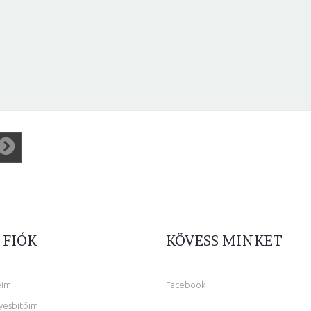
 FIÓK
KÖVESS MINKET
eim
Facebook
yesbítőim