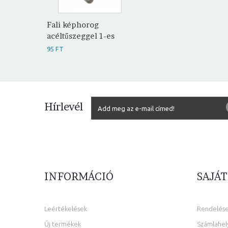
Fali képhorog
acéltűszeggel 1-es
95 FT
Hírlevél
INFORMÁCIÓ
SAJÁT
Leértékelések
Rendelés
Új termékek
Számlahel