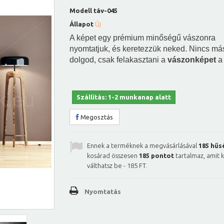
Modell
táv-045
Állapot
Új
A képet egy prémium minőségű vászonra
nyomtatjuk, és keretezzük neked. Nincs má
dolgod, csak felakasztani a
vászonképet
a 
Szállítás: 1-2 munkanap alatt
Megosztás
Ennek a terméknek a megvásárlásával
185
hűs
kosárad összesen
185
pontot
tartalmaz, amit 
válthatsz be -
185 FT
.
Nyomtatás