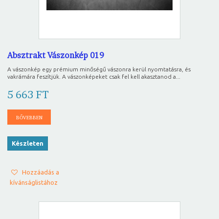
Absztrakt Vászonkép 019
A vászonkép egy prémium minőségű vászonra kerül nyomtatásra, és
vakrámára feszítjük. A vászonképeket csak fel kell akasztanod a...
5 663 FT
BŐVEBBEN
Készleten
Hozzáadás a
kívánságlistához