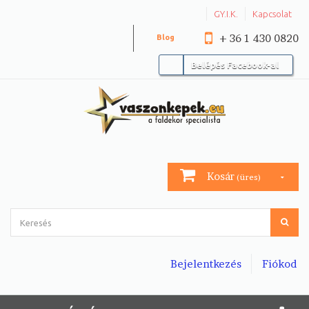
GY.I.K.
Kapcsolat
+ 36 1 430 0820
Blog
Belépés Facebook-al
Kosár
(üres)
Bejelentkezés
Fiókod