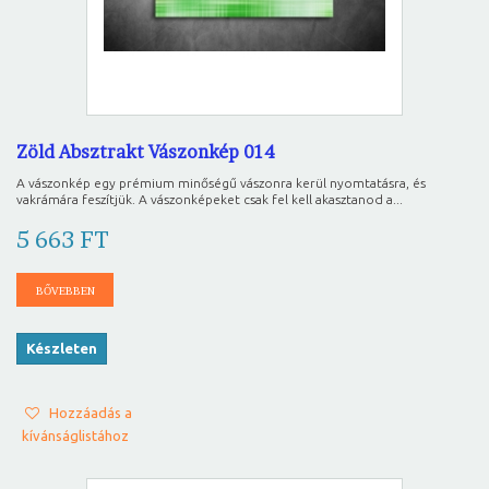
Zöld Absztrakt Vászonkép 014
A vászonkép egy prémium minőségű vászonra kerül nyomtatásra, és
vakrámára feszítjük. A vászonképeket csak fel kell akasztanod a...
5 663 FT
BŐVEBBEN
Készleten
Hozzáadás a
kívánságlistához