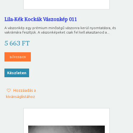
Lila-Kék Kockák Vászonkép 011
A vászonkép egy prémium minőségű vászonra kerül nyomtatásra, és
vakrámára feszítjük. A vászonképeket csak fel kell akasztanod a...
5 663 FT
BŐVEBBEN
Készleten
Hozzáadás a
kívánságlistához