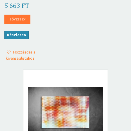
5 663 FT
BŐVEBBEN
Készleten
Hozzáadás a
kívánságlistához