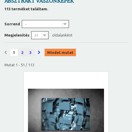
ABSZTRAKT VÁSZONKÉPEK
113 terméket találtam.
Sorrend
--
Megjelenítés
oldalanként
51
1
2
3
Mindet mutat
Mutat 1 - 51 / 113