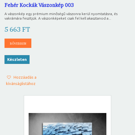
Fehér Kockák Vászonkép 003
A vászonkép egy prémium minőségű vászonra kerül nyomtatásra, és
vakrámára feszítjük. A vászonképeket csak fel kell akasztanod a...
5 663 FT
BŐVEBBEN
Készleten
Hozzáadás a
kívánságlistához