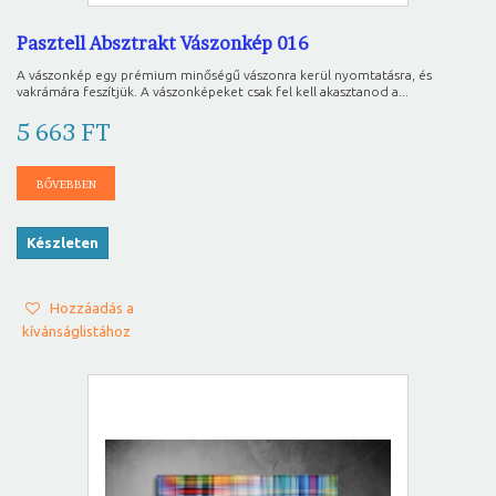
Pasztell Absztrakt Vászonkép 016
A vászonkép egy prémium minőségű vászonra kerül nyomtatásra, és
vakrámára feszítjük. A vászonképeket csak fel kell akasztanod a...
5 663 FT
BŐVEBBEN
Készleten
Hozzáadás a
kívánságlistához