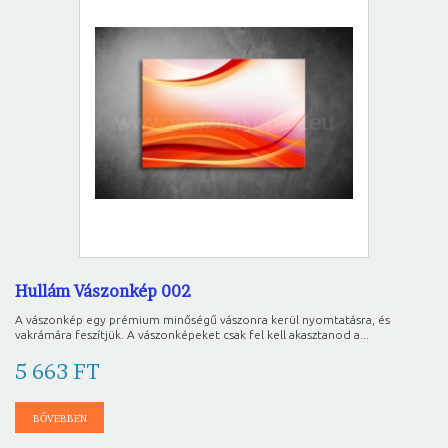
Hullám Vászonkép 002
A vászonkép egy prémium minőségű vászonra kerül nyomtatásra, és
vakrámára feszítjük. A vászonképeket csak fel kell akasztanod a...
5 663 FT
BŐVEBBEN