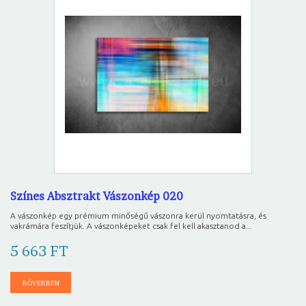
Színes Absztrakt Vászonkép 020
A vászonkép egy prémium minőségű vászonra kerül nyomtatásra, és
vakrámára feszítjük. A vászonképeket csak fel kell akasztanod a...
5 663 FT
BŐVEBBEN