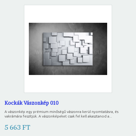
Kockák Vászonkép 010
A vászonkép egy prémium minőségű vászonra kerül nyomtatásra, és
vakrámára feszítjük. A vászonképeket csak fel kell akasztanod a...
5 663 FT