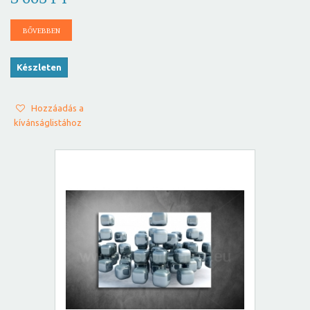
BŐVEBBEN
Készleten
Hozzáadás a
kívánságlistához