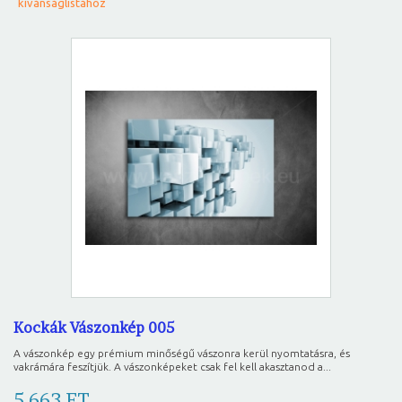
kívánságlistához
Kockák Vászonkép 005
A vászonkép egy prémium minőségű vászonra kerül nyomtatásra, és
vakrámára feszítjük. A vászonképeket csak fel kell akasztanod a...
5 663 FT