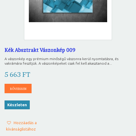
Kék Absztrakt Vászonkép 009
A vászonkép egy prémium minőségű vászonra kerül nyomtatásra, és
vakrámára feszítjük. A vászonképeket csak fel kell akasztanod a...
5 663 FT
BŐVEBBEN
Készleten
Hozzáadás a
kívánságlistához