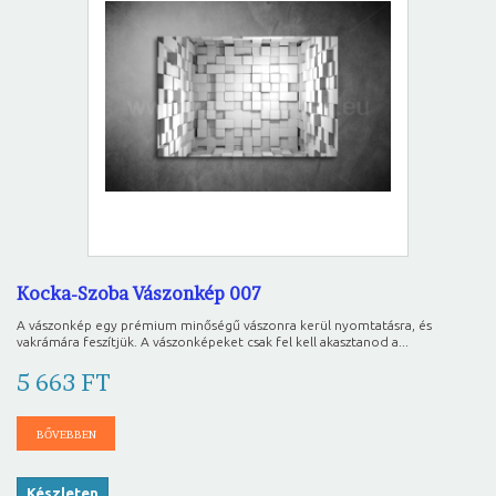
Kocka-Szoba Vászonkép 007
A vászonkép egy prémium minőségű vászonra kerül nyomtatásra, és
vakrámára feszítjük. A vászonképeket csak fel kell akasztanod a...
5 663 FT
BŐVEBBEN
Készleten