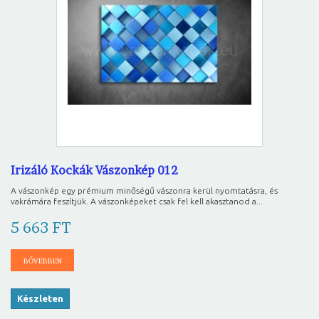
Irizáló Kockák Vászonkép 012
A vászonkép egy prémium minőségű vászonra kerül nyomtatásra, és
vakrámára feszítjük. A vászonképeket csak fel kell akasztanod a...
5 663 FT
BŐVEBBEN
Készleten