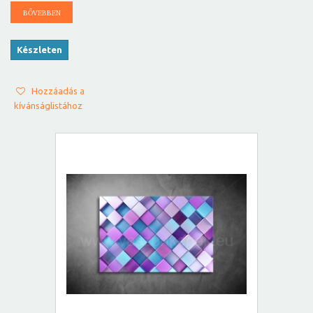
BŐVEBBEN
Készleten
Hozzáadás a
kívánságlistához