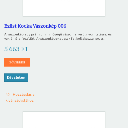
Ezüst Kocka Vászonkép 006
A vászonkép egy prémium minőségű vászonra kerül nyomtatásra, és
vakrámára feszítjük. A vászonképeket csak fel kell akasztanod a...
5 663 FT
BŐVEBBEN
Készleten
Hozzáadás a
kívánságlistához