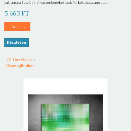
vakrámára feszítjük. A vászonképeket csak fel kell akasztanod a...
5 663 FT
BŐVEBBEN
Készleten
Hozzáadás a
kívánságlistához