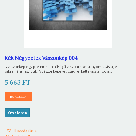
Kék Négyzetek Vászonkép 004
A vászonkép egy prémium minőségű vászonra kerül nyomtatásra, és
vakrámára feszítjük. A vászonképeket csak fel kell akasztanod a...
5 663 FT
BŐVEBBEN
Készleten
Hozzáadás a