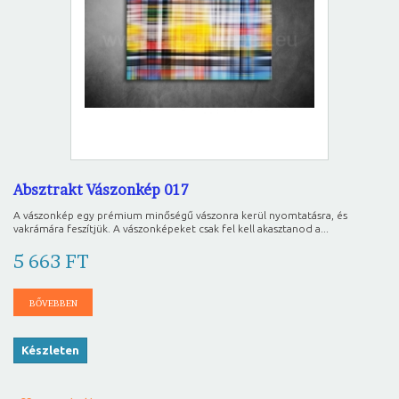
Absztrakt Vászonkép 017
A vászonkép egy prémium minőségű vászonra kerül nyomtatásra, és
vakrámára feszítjük. A vászonképeket csak fel kell akasztanod a...
5 663 FT
BŐVEBBEN
Készleten