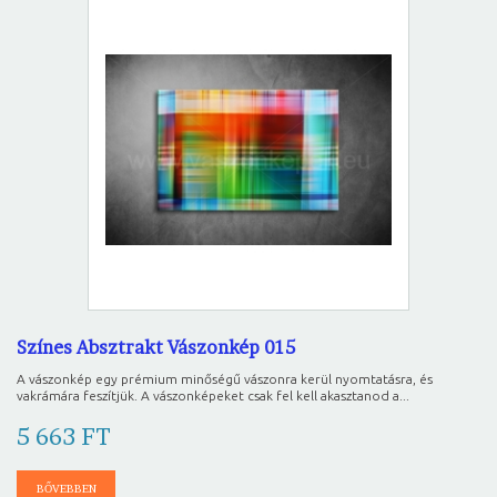
Színes Absztrakt Vászonkép 015
A vászonkép egy prémium minőségű vászonra kerül nyomtatásra, és
vakrámára feszítjük. A vászonképeket csak fel kell akasztanod a...
5 663 FT
BŐVEBBEN