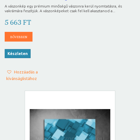
A vászonkép egy prémium minőségű vászonra kerül nyomtatásra, és
vakrámára feszítjük. A vászonképeket csak fel kell akasztanod a...
5 663 FT
BŐVEBBEN
Készleten
Hozzáadás a
kívánságlistához