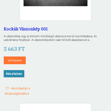
Kockák Vászonkép 001
A vászonkép egy prémium minőségű vászonra kerül nyomtatásra, és
vakrámára feszítjük. A vászonképeket csak fel kell akasztanod a...
5 663 FT
BŐVEBBEN
Készleten
Hozzáadás a
kívánságlistához