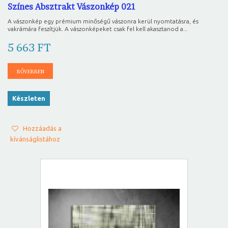
Színes Absztrakt Vászonkép 021
A vászonkép egy prémium minőségű vászonra kerül nyomtatásra, és
vakrámára feszítjük. A vászonképeket csak fel kell akasztanod a...
5 663 FT
BŐVEBBEN
Készleten
Hozzáadás a
kívánságlistához