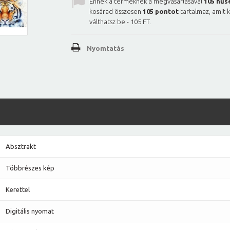
Ennek a terméknek a megvásárlásával
105
hűs
kosárad összesen
105
pontot
tartalmaz, amit 
válthatsz be -
105 FT
.
Nyomtatás
Absztrakt
Többrészes kép
Kerettel
Digitális nyomat