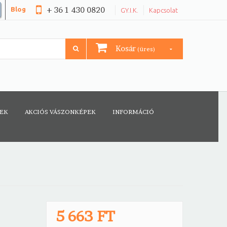
+ 36 1 430 0820
Blog
GY.I.K.
Kapcsolat
Kosár
(üres)
CEK
AKCIÓS VÁSZONKÉPEK
INFORMÁCIÓ
5 663 FT