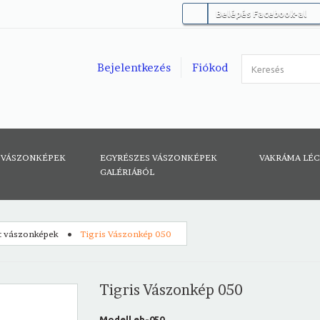
Belépés Facebook-al
Bejelentkezés
Fiókod
 VÁSZONKÉPEK
EGYRÉSZES VÁSZONKÉPEK
VAKRÁMA LÉ
GALÉRIÁBÓL
t vászonképek
Tigris Vászonkép 050
Tigris Vászonkép 050
Modell
eh-050