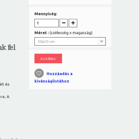
Mennyiség:
Méret :
(szélesség x magasság)
30x20 cm
k fel
KOSÁRBA
Hozzáadás a
kívánságlistához
ét és
ra. A