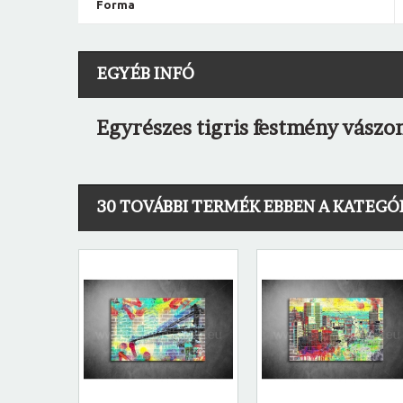
Forma
EGYÉB INFÓ
Egyrészes tigris festmény vászo
30 TOVÁBBI TERMÉK EBBEN A KATEGÓ