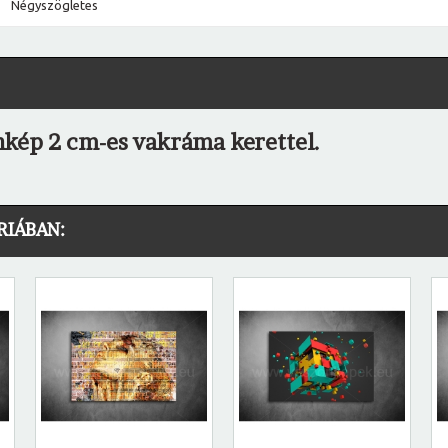
Négyszögletes
nkép 2 cm-es vakráma kerettel.
RIÁBAN: