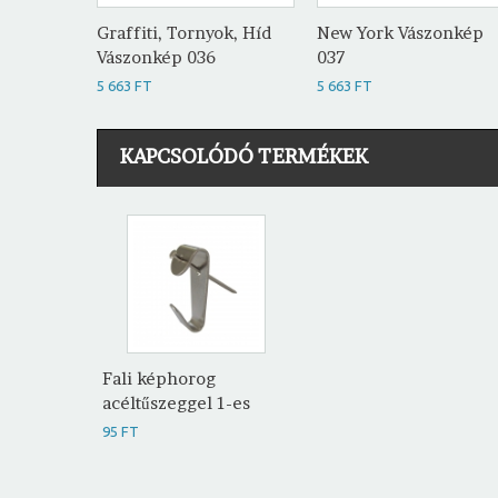
Graffiti, Tornyok, Híd
New York Vászonkép
Vászonkép 036
037
5 663 FT
5 663 FT
KAPCSOLÓDÓ TERMÉKEK
Fali képhorog
acéltűszeggel 1-es
95 FT