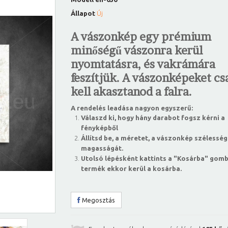
Állapot
Új
A vászonkép egy prémium
minőségű vászonra kerül
nyomtatásra, és vakrámára
feszítjük. A vászonképeket csa
kell akasztanod a falra.
A rendelés leadása nagyon egyszerű:
Válaszd ki, hogy hány darabot fogsz kérni a
fényképből
Állítsd be, a méretet, a vászonkép szélesség
magasságát.
Utolsó lépésként kattints a "Kosárba" gomb
termék ekkor kerül a kosárba.
Megosztás