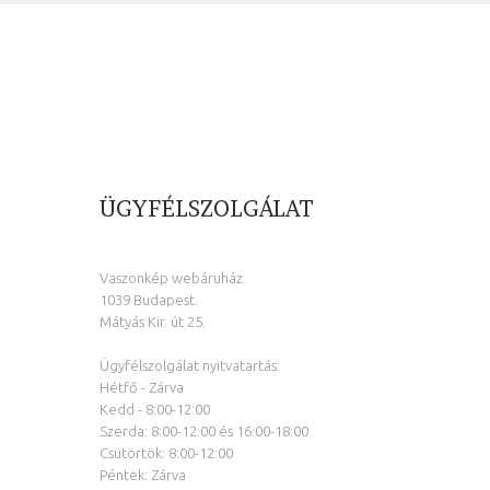
ÜGYFÉLSZOLGÁLAT
Vaszonkép webáruház
1039 Budapest.
Mátyás Kir. út 25.
Ügyfélszolgálat nyitvatartás:
Hétfő - Zárva
Kedd - 8:00-12:00
Szerda: 8:00-12:00 és 16:00-18:00
Csütörtök: 8:00-12:00
Péntek: Zárva