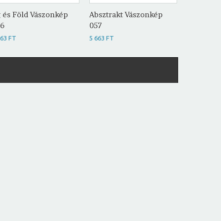
 és Föld Vászonkép
Absztrakt Vászonkép
Absztrak
56
057
058
663 FT
5 663 FT
5 663 FT