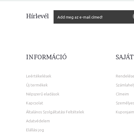
Hírlevél
INFORMÁCIÓ
SAJÁT
Leértékelések
Rendelés
Új termékek
Számlahel
Népszerű eladások
Címeim
Kapcsolat
Személyes
Általános Szolgáltatási Feltételek
Kuponjai
Adatvédelem
Elállási jog