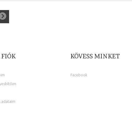
 FIÓK
KÖVESS MINKET
eim
Facebook
yesbítőim
 adataim
m