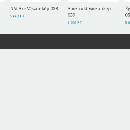
Női Arc Vászonkép 038
Absztrakt Vászonkép
Ég
039
0
5 663 FT
5 663 FT
5 