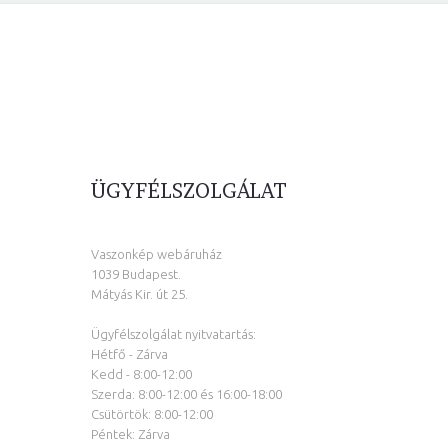
ÜGYFÉLSZOLGÁLAT
Vaszonkép webáruház
1039 Budapest.
Mátyás Kir. út 25.
Ügyfélszolgálat nyitvatartás:
Hétfő - Zárva
Kedd - 8:00-12:00
Szerda: 8:00-12:00 és 16:00-18:00
Csütörtök: 8:00-12:00
Péntek: Zárva