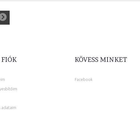
 FIÓK
KÖVESS MINKET
eim
Facebook
yesbítőim
 adataim
m