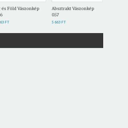
 és Föld Vászonkép
Absztrakt Vászonkép
Absztrak
56
057
058
663 FT
5 663 FT
5 663 FT