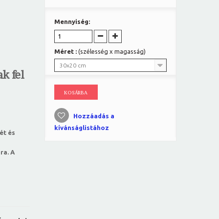
Mennyiség:
Méret :
(szélesség x magasság)
30x20 cm
k fel
KOSÁRBA
Hozzáadás a
kívánságlistához
ét és
ra. A