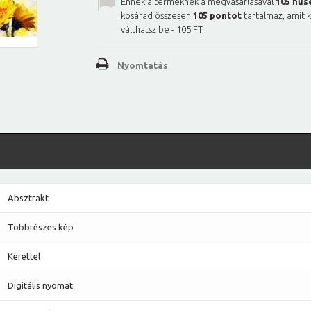
Ennek a terméknek a megvásárlásával
105
hűs
kosárad összesen
105
pontot
tartalmaz, amit 
válthatsz be -
105 FT
.
Nyomtatás
Absztrakt
Többrészes kép
Kerettel
Digitális nyomat