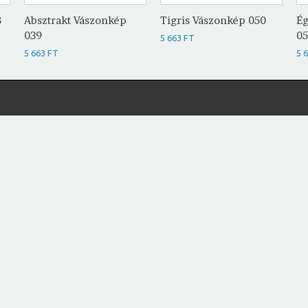
8
Absztrakt Vászonkép
Tigris Vászonkép 050
Ég
039
0
5 663 FT
5 663 FT
5 