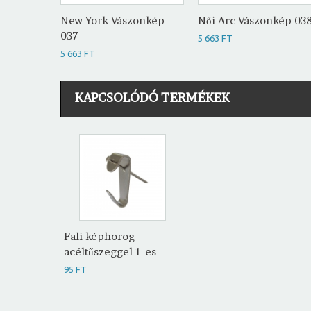
New York Vászonkép
Női Arc Vászonkép 03
037
5 663 FT
5 663 FT
KAPCSOLÓDÓ TERMÉKEK
Fali képhorog
acéltűszeggel 1-es
95 FT