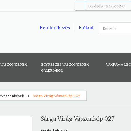
Belépés Facebook-al
Bejelentkezés
Fiókod
 VÁSZONKÉPEK
EGYRÉSZES VÁSZONKÉPEK
VAKRÁMA LÉ
GALÉRIÁBÓL
t vászonképek
Sárga Virág Vászonkép 027
Sárga Virág Vászonkép 027
Modell
eh-027