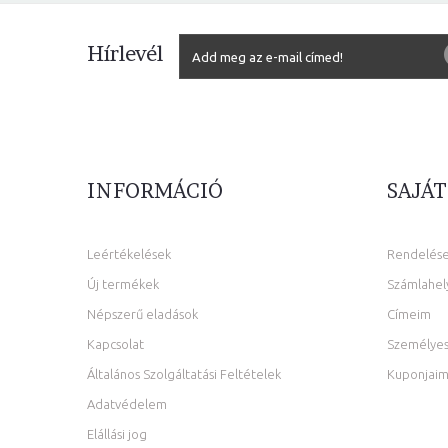
Hírlevél
INFORMÁCIÓ
SAJÁT
Leértékelések
Rendelés
Új termékek
Számlahel
Népszerű eladások
Címeim
Kapcsolat
Személyes
Általános Szolgáltatási Feltételek
Kuponjai
Adatvédelem
Elállási jog