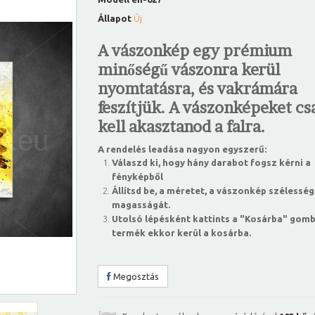
Állapot
Új
A vászonkép egy prémium
minőségű vászonra kerül
nyomtatásra, és vakrámára
feszítjük. A vászonképeket csa
kell akasztanod a falra.
A rendelés leadása nagyon egyszerű:
Válaszd ki, hogy hány darabot fogsz kérni a
fényképből
Állítsd be, a méretet, a vászonkép szélesség
magasságát.
Utolsó lépésként kattints a "Kosárba" gomb
termék ekkor kerül a kosárba.
Megosztás