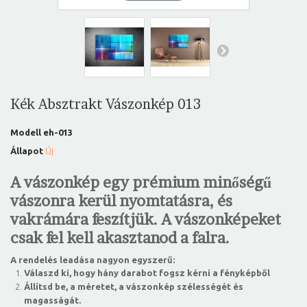
Kék Absztrakt Vászonkép 013
Modell
eh-013
Állapot
Új
A vászonkép egy prémium minőségű
vászonra kerül nyomtatásra, és
vakrámára feszítjük. A vászonképeket
csak fel kell akasztanod a falra.
A rendelés leadása nagyon egyszerű:
Válaszd ki, hogy hány darabot fogsz kérni a fényképből
Állítsd be, a méretet, a vászonkép szélességét és
magasságát.