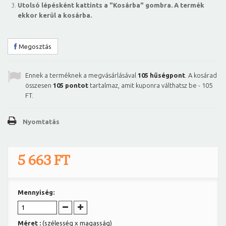
Utolsó lépésként kattints a "Kosárba" gombra. A termék
ekkor kerül a kosárba.
Megosztás
Ennek a terméknek a megvásárlásával
105
hűségpont
. A kosárad
összesen
105
pontot
tartalmaz, amit kuponra válthatsz be -
105
FT
.
Nyomtatás
5 663 FT
Mennyiség:
Méret :
(szélesség x magasság)