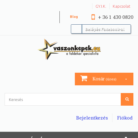
GY.I.K.
Kapcsolat
+ 36 1 430 0820
Blog
Belépés Facebook-al
Kosár
(üres)
Bejelentkezés
Fiókod