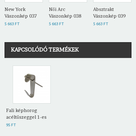
New York
Női Arc
Absztrakt
Vászonkép 037
Vászonkép 038
Vászonkép 039
5 663 FT
5 663 FT
5 663 FT
KAPCSOLÓDÓ TERMÉKEK
Fali képhorog
acéltűszeggel 1-es
95 FT