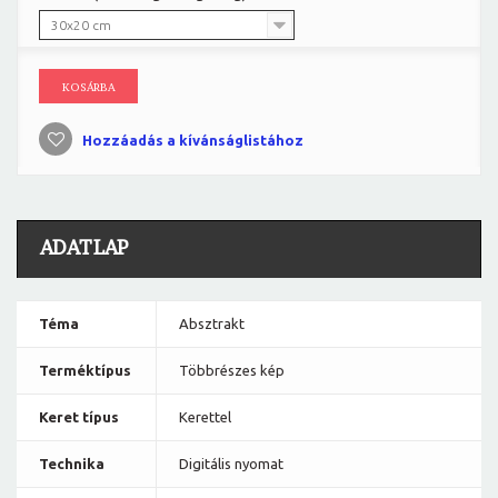
30x20 cm
KOSÁRBA
Hozzáadás a kívánságlistához
ADATLAP
Téma
Absztrakt
Terméktípus
Többrészes kép
Keret típus
Kerettel
Technika
Digitális nyomat