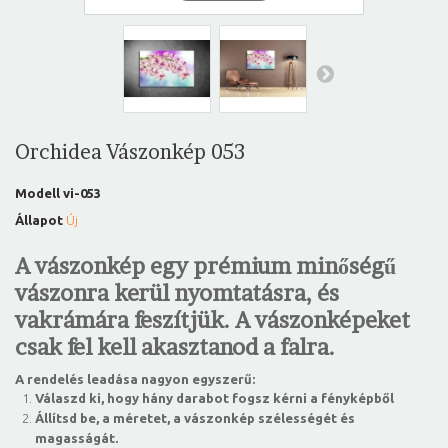
Orchidea Vászonkép 053
Modell
vi-053
Állapot
Új
A vászonkép egy prémium minőségű
vászonra kerül nyomtatásra, és
vakrámára feszítjük. A vászonképeket
csak fel kell akasztanod a falra.
A rendelés leadása nagyon egyszerű:
Válaszd ki, hogy hány darabot fogsz kérni a fényképből
Állítsd be, a méretet, a vászonkép szélességét és
magasságát.