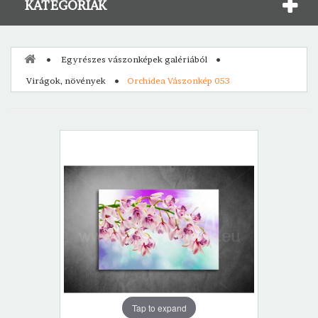
KATEGÓRIÁK
Egyrészes vászonképek galériából
Virágok, növények
Orchidea Vászonkép 053
Tap to expand