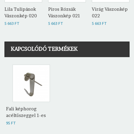
Lila Tulipánok
Piros Rózsák
Virág Vászonkép
Vászonkép 020
Vászonkép 021
022
5 663 FT
5 663 FT
5 663 FT
KAPCSOLÓDÓ TERMÉKEK
Fali képhorog
acéltűszeggel 1-es
95 FT