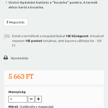
Utolsó lépésként kattints a "Kosárba" gombra. A termék
ekkor kerül a kosárba.
Megosztás
Ennek a terméknek a megvásárlásával
105
hűségpont
. A kosárad
összesen
105
pontot
tartalmaz, amit kuponra válthatsz be -
105
FT
.
Nyomtatás
5 663 FT
Mennyiség:
Méret :
(szélesség x magasság)