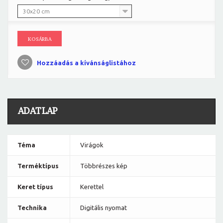
30x20 cm
KOSÁRBA
Hozzáadás a kívánságlistához
ADATLAP
Téma
Virágok
Terméktípus
Többrészes kép
Keret típus
Kerettel
Technika
Digitális nyomat