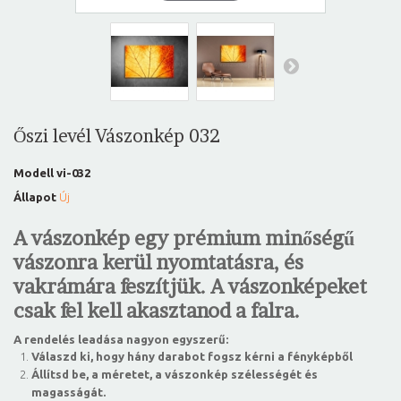
Őszi levél Vászonkép 032
Modell
vi-032
Állapot
Új
A vászonkép egy prémium minőségű
vászonra kerül nyomtatásra, és
vakrámára feszítjük. A vászonképeket
csak fel kell akasztanod a falra.
A rendelés leadása nagyon egyszerű:
Válaszd ki, hogy hány darabot fogsz kérni a fényképből
Állítsd be, a méretet, a vászonkép szélességét és
magasságát.