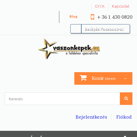
GY.I.K.
Kapcsolat
+ 36 1 430 0820
Blog
Belépés Facebook-al
Kosár
(üres)
Bejelentkezés
Fiókod