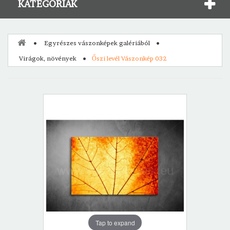
KATEGÓRIÁK
Egyrészes vászonképek galériából
Virágok, növények
Őszi levél Vászonkép 032
Tap to expand