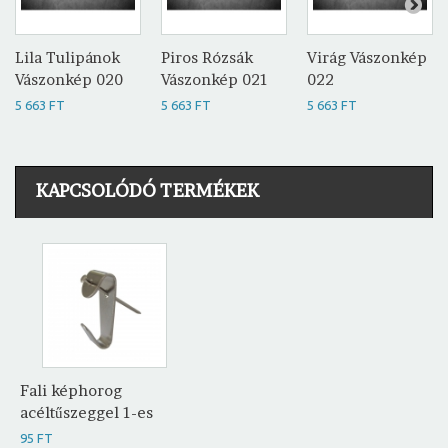
Lila Tulipánok
Piros Rózsák
Virág Vászonkép
Vászonkép 020
Vászonkép 021
022
5 663 FT
5 663 FT
5 663 FT
KAPCSOLÓDÓ TERMÉKEK
Fali képhorog
acéltűszeggel 1-es
95 FT