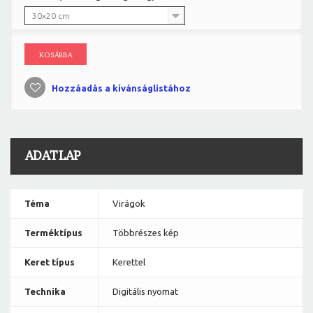
30x20 cm
KOSÁRBA
Hozzáadás a kívánságlistához
ADATLAP
Téma
Virágok
Terméktípus
Többrészes kép
Keret típus
Kerettel
Technika
Digitális nyomat