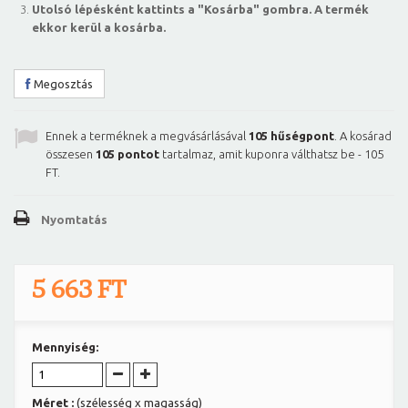
Utolsó lépésként kattints a "Kosárba" gombra. A termék
ekkor kerül a kosárba.
Megosztás
Ennek a terméknek a megvásárlásával
105
hűségpont
. A kosárad
összesen
105
pontot
tartalmaz, amit kuponra válthatsz be -
105
FT
.
Nyomtatás
5 663 FT
Mennyiség:
Méret :
(szélesség x magasság)