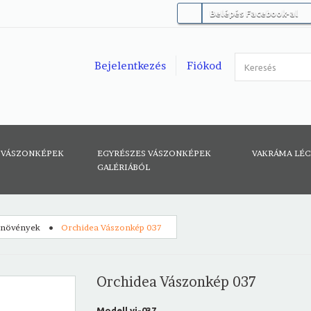
Belépés Facebook-al
Bejelentkezés
Fiókod
 VÁSZONKÉPEK
EGYRÉSZES VÁSZONKÉPEK
VAKRÁMA LÉ
GALÉRIÁBÓL
 növények
Orchidea Vászonkép 037
Orchidea Vászonkép 037
Modell
vi-037