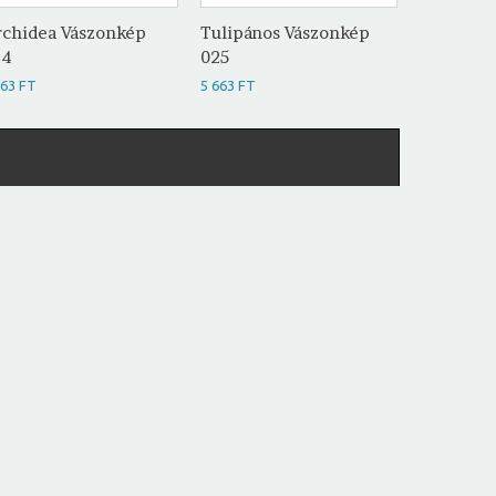
chidea Vászonkép
Tulipános Vászonkép
Virágos 
24
025
5 663 FT
663 FT
5 663 FT