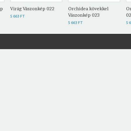
ép
Virág Vászonkép 022
Orchidea kövekkel
Or
Vászonkép 023
0
5 663 FT
5 663 FT
5 