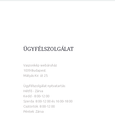
ÜGYFÉLSZOLGÁLAT
Vaszonkép webáruház
1039 Budapest.
Mátyás Kir. út 25.
Ügyfélszolgálat nyitvatartás:
Hétfő - Zárva
Kedd - 8:00-12:00
Szerda: 8:00-12:00 és 16:00-18:00
Csütörtök: 8:00-12:00
Péntek: Zárva