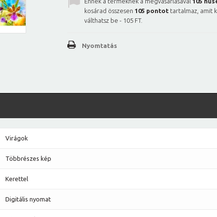
Ennek a terméknek a megvásárlásával
105
hűs
kosárad összesen
105
pontot
tartalmaz, amit 
válthatsz be -
105 FT
.
Nyomtatás
Virágok
Többrészes kép
Kerettel
Digitális nyomat