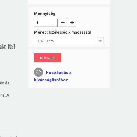
Mennyiség:
Méret :
(szélesség x magasság)
30x20 cm
k fel
KOSÁRBA
Hozzáadás a
kívánságlistához
ét és
ra. A