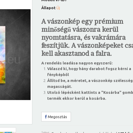
Állapot
Új
A vászonkép egy prémium
minőségű vászonra kerül
nyomtatásra, és vakrámára
feszítjük. A vászonképeket csa
kell akasztanod a falra.
A rendelés leadása nagyon egyszerű:
Válaszd ki, hogy hány darabot fogsz kérni a
fényképből
Állítsd be, a méretet, a vászonkép szélesség
magasságát.
Utolsó lépésként kattints a "Kosárba" gomb
termék ekkor kerül a kosárba.
Megosztás