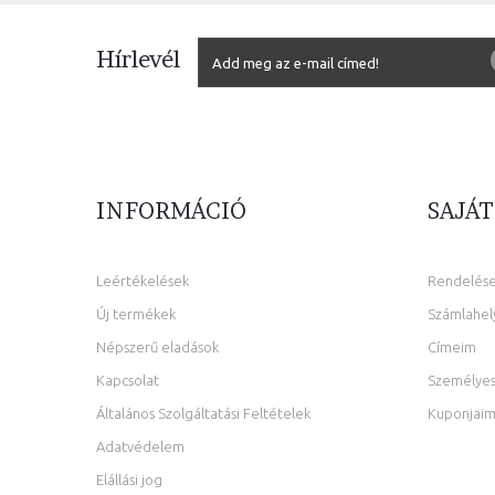
Hírlevél
INFORMÁCIÓ
SAJÁT
Leértékelések
Rendelés
Új termékek
Számlahel
Népszerű eladások
Címeim
Kapcsolat
Személyes
Általános Szolgáltatási Feltételek
Kuponjai
Adatvédelem
Elállási jog