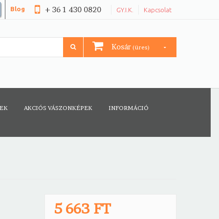
+ 36 1 430 0820
Blog
GY.I.K.
Kapcsolat
Kosár
(üres)
CEK
AKCIÓS VÁSZONKÉPEK
INFORMÁCIÓ
5 663 FT