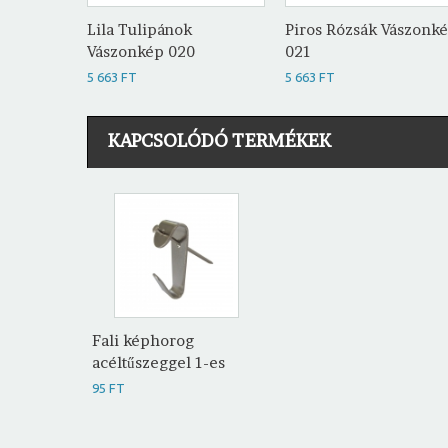
Lila Tulipánok
Piros Rózsák Vászonk
Vászonkép 020
021
5 663 FT
5 663 FT
KAPCSOLÓDÓ TERMÉKEK
Fali képhorog
acéltűszeggel 1-es
95 FT