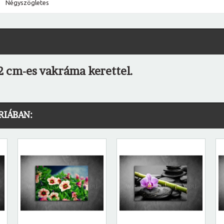
Négyszögletes
2 cm-es vakráma kerettel.
RIÁBAN: