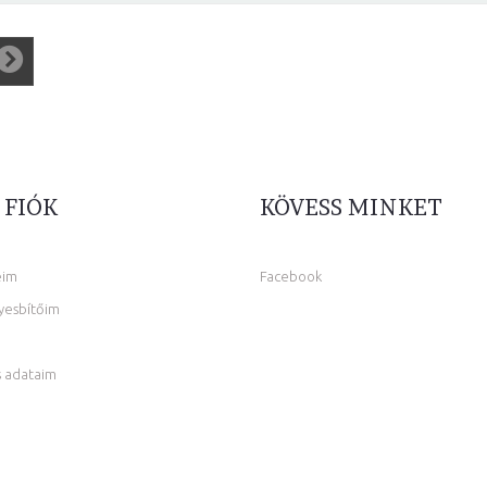
 FIÓK
KÖVESS MINKET
eim
Facebook
yesbítőim
 adataim
m