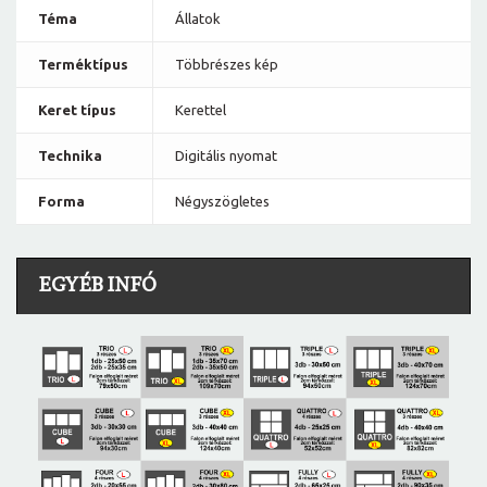
Téma
Állatok
Terméktípus
Többrészes kép
Keret típus
Kerettel
Technika
Digitális nyomat
Forma
Négyszögletes
EGYÉB INFÓ