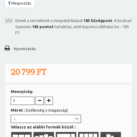
Megosztás
Ennek a terméknek a megvásárlásával
185
hűségpont
. A kosárad
összesen
185
pontot
tartalmaz, amit kuponra válthatsz be -
185
FT
.
Nyomtatás
20 799 FT
Mennyiség:
Méret :
(szélesség x magasság)
L
Válassz az alábbi formák közül: :