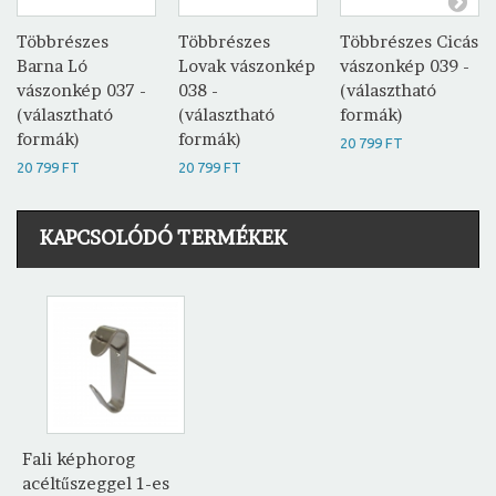
Többrészes
Többrészes
Többrészes Cicás
Barna Ló
Lovak vászonkép
vászonkép 039 -
vászonkép 037 -
038 -
(választható
(választható
(választható
formák)
formák)
formák)
20 799 FT
20 799 FT
20 799 FT
KAPCSOLÓDÓ TERMÉKEK
Fali képhorog
acéltűszeggel 1-es