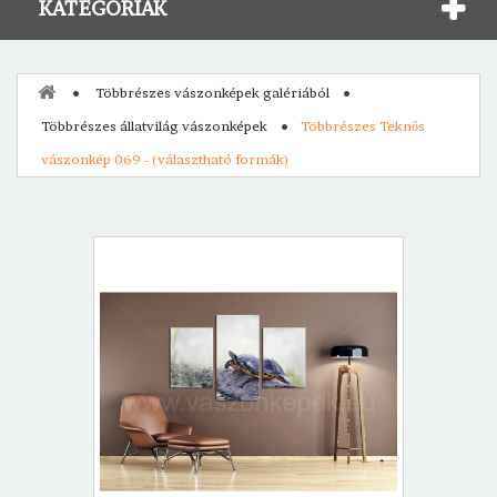
KATEGÓRIÁK
Többrészes vászonképek galériából
Többrészes állatvilág vászonképek
Többrészes Teknős
vászonkép 069 - (választható formák)