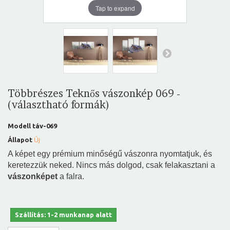
Tap to expand
Többrészes Teknős vászonkép 069 -
(választható formák)
Modell
táv-069
Állapot
Új
A képet egy prémium minőségű vászonra nyomtatjuk, és
keretezzük neked. Nincs más dolgod, csak felakasztani a
vászonképet
a falra.
Szállítás: 1-2 munkanap alatt