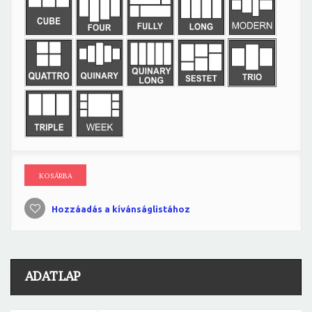
KOSÁRBA
Hozzáadás a kívánságlistához
ADATLAP