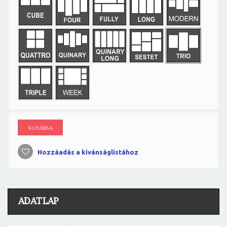
KOSÁRBA
Hozzáadás a kívánságlistához
ADATLAP