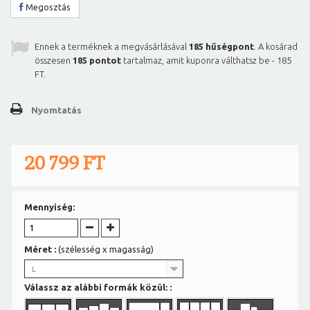
Megosztás
Ennek a terméknek a megvásárlásával
185
hűségpont
. A kosárad
összesen
185
pontot
tartalmaz, amit kuponra válthatsz be -
185
FT
.
Nyomtatás
20 799 FT
Mennyiség:
Méret :
(szélesség x magasság)
L
Válassz az alábbi formák közül: :