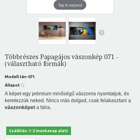
Tap to expand
Többrészes Papagájos vászonkép 071 -
(választható formák)
Modell
táv-071
Állapot
Új
A képet egy prémium minőségű vászonra nyomtatjuk, és
keretezzük neked. Nincs más dolgod, csak felakasztani a
vászonképet
a falra.
Szállítás: 1-2 munkanap alatt