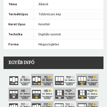
Téma
Állatok
Terméktípus
Többrészes kép
Keret típus
Kerettel
Technika
Digitális nyomat
Forma
Négyszögletes
EGYÉB INFÓ