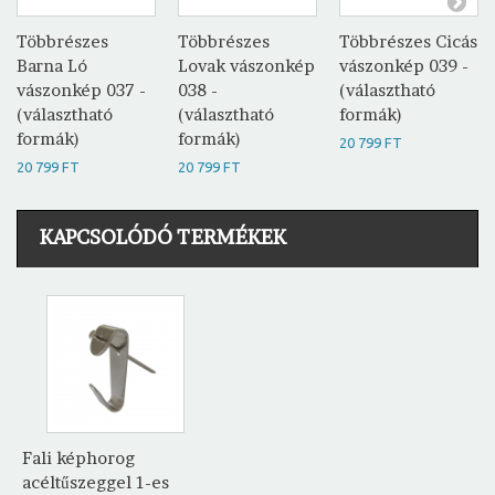
Többrészes
Többrészes
Többrészes Cicás
Barna Ló
Lovak vászonkép
vászonkép 039 -
vászonkép 037 -
038 -
(választható
(választható
(választható
formák)
formák)
formák)
20 799 FT
20 799 FT
20 799 FT
KAPCSOLÓDÓ TERMÉKEK
Fali képhorog
acéltűszeggel 1-es