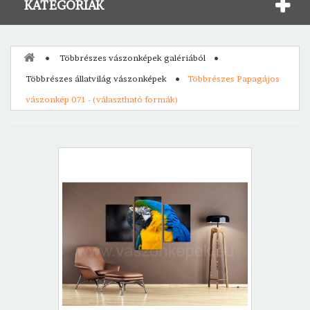
KATEGÓRIÁK
Többrészes vászonképek galériából
Többrészes állatvilág vászonképek
Többrészes Papagájos
vászonkép 071 - (választható formák)