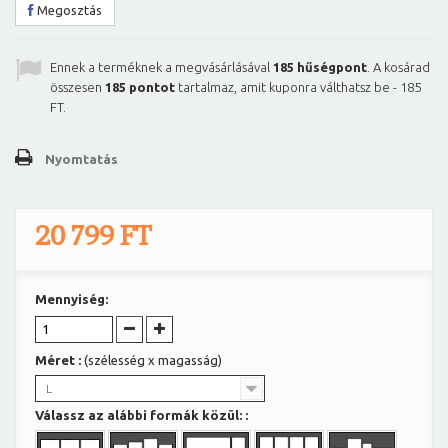
Megosztás
Ennek a terméknek a megvásárlásával
185
hűségpont
. A kosárad
összesen
185
pontot
tartalmaz, amit kuponra válthatsz be -
185
FT
.
Nyomtatás
20 799 FT
Mennyiség:
Méret :
(szélesség x magasság)
L
Válassz az alábbi formák közül: :