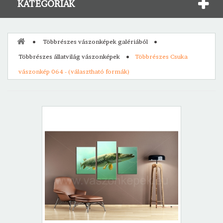
KATEGÓRIÁK
Többrészes vászonképek galériából
Többrészes állatvilág vászonképek
Többrészes Csuka
vászonkép 064 - (választható formák)