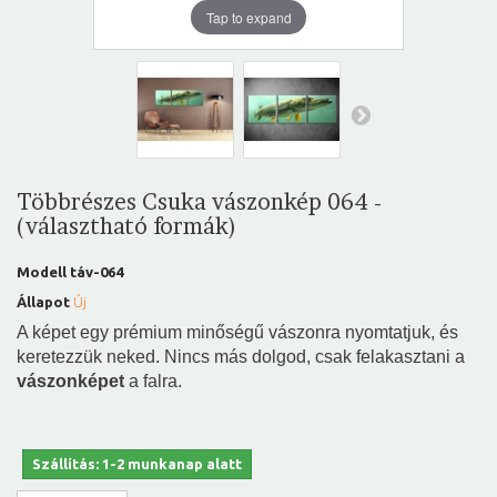
Tap to expand
Többrészes Csuka vászonkép 064 -
(választható formák)
Modell
táv-064
Állapot
Új
A képet egy prémium minőségű vászonra nyomtatjuk, és
keretezzük neked. Nincs más dolgod, csak felakasztani a
vászonképet
a falra.
Szállítás: 1-2 munkanap alatt