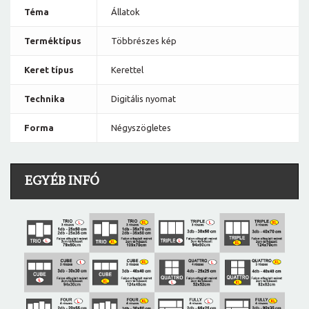
Téma
Állatok
Terméktípus
Többrészes kép
Keret típus
Kerettel
Technika
Digitális nyomat
Forma
Négyszögletes
EGYÉB INFÓ