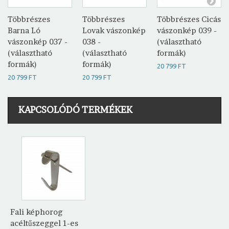
Többrészes
Többrészes
Többrészes Cicás
Barna Ló
Lovak vászonkép
vászonkép 039 -
vászonkép 037 -
038 -
(választható
(választható
(választható
formák)
formák)
formák)
20 799 FT
20 799 FT
20 799 FT
KAPCSOLÓDÓ TERMÉKEK
Fali képhorog
acéltűszeggel 1-es