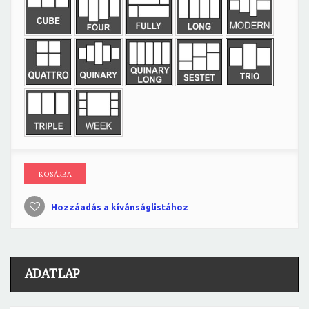
KOSÁRBA
Hozzáadás a kívánságlistához
ADATLAP