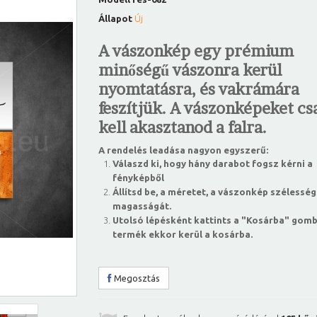
Állapot
Új
A vászonkép egy prémium
minőségű vászonra kerül
nyomtatásra, és vakrámára
feszítjük. A vászonképeket csa
kell akasztanod a falra.
A rendelés leadása nagyon egyszerű:
Válaszd ki, hogy hány darabot fogsz kérni a
fényképből
Állítsd be, a méretet, a vászonkép szélesség
magasságát.
Utolsó lépésként kattints a "Kosárba" gomb
termék ekkor kerül a kosárba.
Megosztás