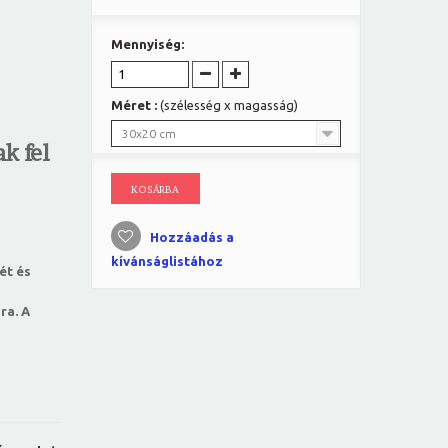
Mennyiség:
Méret :
(szélesség x magasság)
30x20 cm
k fel
KOSÁRBA
Hozzáadás a
kívánságlistához
ét és
ra. A