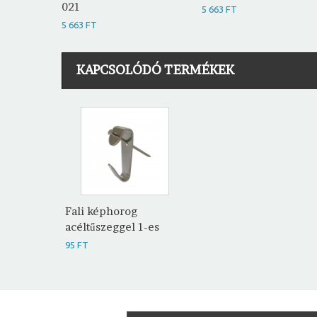
021
5 663 FT
5 663 FT
KAPCSOLÓDÓ TERMÉKEK
Fali képhorog
acéltűszeggel 1-es
95 FT