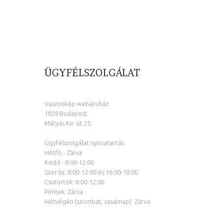
ÜGYFÉLSZOLGÁLAT
Vaszonkép webáruház
1039 Budapest.
Mátyás Kir. út 25.
Ügyfélszolgálat nyitvatartás:
Hétfő - Zárva
Kedd - 8:00-12:00
Szerda: 8:00-12:00 és 16:00-18:00
Csütörtök: 8:00-12:00
Péntek: Zárva
Hétvégén (szombat, vasárnap): Zárva