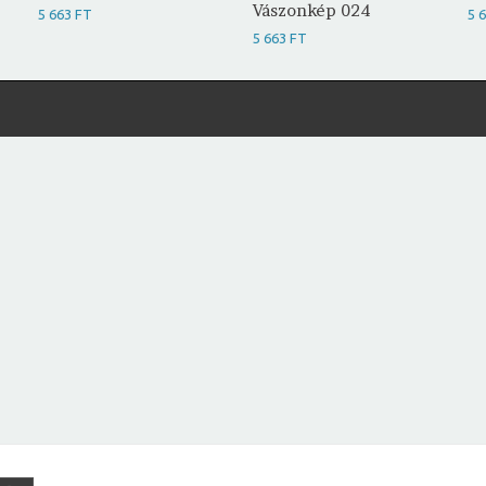
Vászonkép 024
5 663 FT
5 
5 663 FT