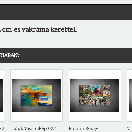
 cm-es vakráma kerettel.
RIÁBAN:
22
Hajók Vászonkép 023
Moulin Rouge
Vi