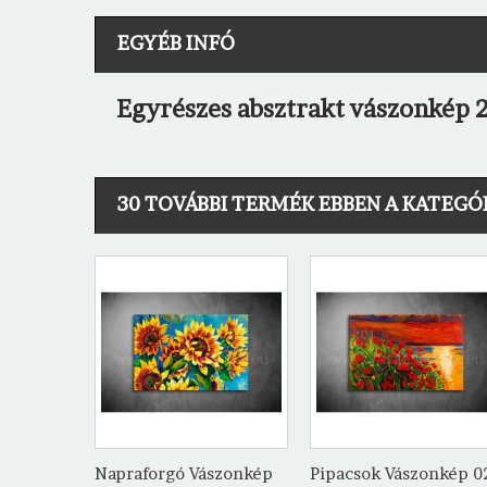
EGYÉB INFÓ
Egyrészes absztrakt vászonkép 2
30 TOVÁBBI TERMÉK EBBEN A KATEGÓ
Napraforgó Vászonkép
Pipacsok Vászonkép 0