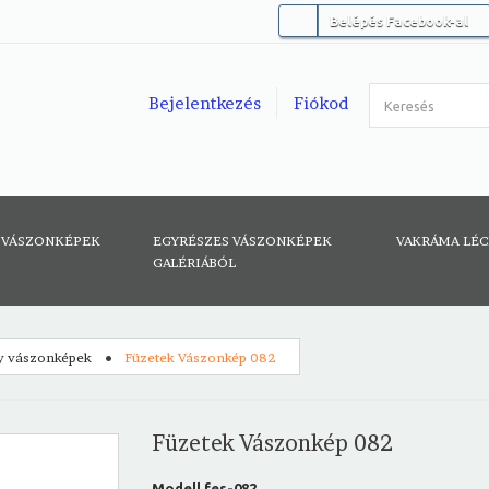
Belépés Facebook-al
Bejelentkezés
Fiókod
 VÁSZONKÉPEK
EGYRÉSZES VÁSZONKÉPEK
VAKRÁMA LÉ
GALÉRIÁBÓL
y vászonképek
Füzetek Vászonkép 082
Füzetek Vászonkép 082
Modell
fes-082