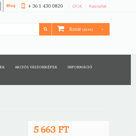
+ 36 1 430 0820
Blog
GY.I.K.
Kapcsolat
Kosár
(üres)
CEK
AKCIÓS VÁSZONKÉPEK
INFORMÁCIÓ
5 663 FT