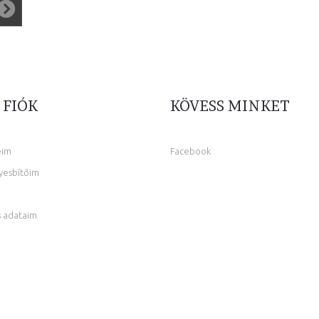
 FIÓK
KÖVESS MINKET
eim
Facebook
yesbítőim
 adataim
m