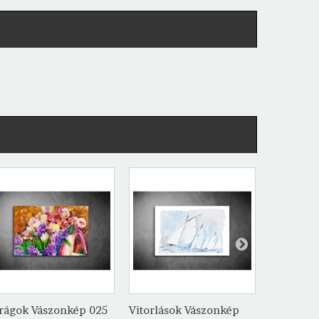
rágok Vászonkép 025
Vitorlások Vászonkép
Hajók Vá