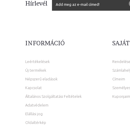
Hírlevél
INFORMÁCIÓ
SAJÁT
Leértékelések
Rendelés
Új termékek
Számlahel
Népszerű eladások
Címeim
Kapcsolat
Személyes
Általános Szolgáltatási Feltételek
Kuponjai
Adatvédelem
Elállási jog
Oldaltérkép