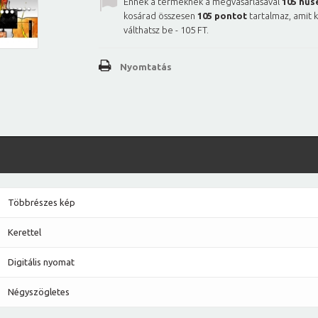
Ennek a terméknek a megvásárlásával
105
hűs
kosárad összesen
105
pontot
tartalmaz, amit 
válthatsz be -
105 FT
.
Nyomtatás
Többrészes kép
Kerettel
Digitális nyomat
Négyszögletes