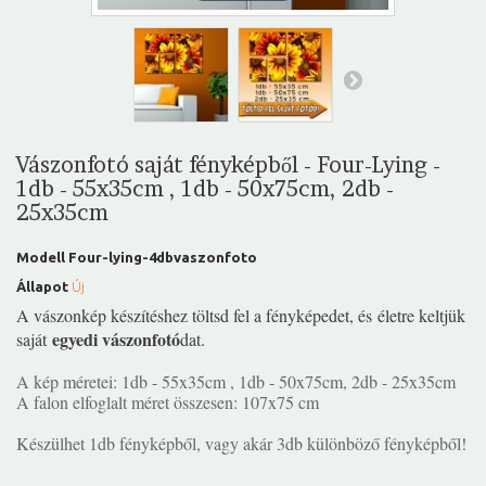
Vászonfotó saját fényképből - Four-Lying -
1db - 55x35cm , 1db - 50x75cm, 2db -
25x35cm
Modell
Four-lying-4dbvaszonfoto
Állapot
Új
A vászonkép készítéshez töltsd fel a fényképedet, és életre keltjük
egyedi vászonfotó
saját
dat.
A kép méretei: 1db - 55x35cm , 1db - 50x75cm, 2db - 25x35cm
A falon elfoglalt méret összesen: 107x75 cm
Készülhet 1db fényképből, vagy akár 3db különböző fényképből!