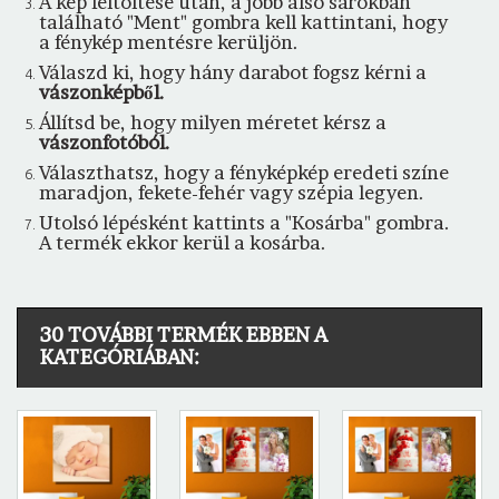
A kép feltöltése után, a jobb alsó sarokban
található "Ment" gombra kell kattintani, hogy
a fénykép mentésre kerüljön.
Válaszd ki, hogy hány darabot fogsz kérni a
vászonképből.
Állítsd be, hogy milyen méretet kérsz a
vászonfotóból.
Választhatsz, hogy a fényképkép eredeti színe
maradjon, fekete-fehér vagy szépia legyen.
Utolsó lépésként kattints a "Kosárba" gombra.
A termék ekkor kerül a kosárba.
30 TOVÁBBI TERMÉK EBBEN A
KATEGÓRIÁBAN: