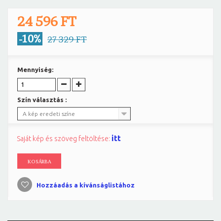
24 596 FT
-10%
27 329 FT
Mennyiség:
Szín választás :
A kép eredeti színe
itt
Saját kép és szöveg feltöltése:
KOSÁRBA
Hozzáadás a kívánságlistához