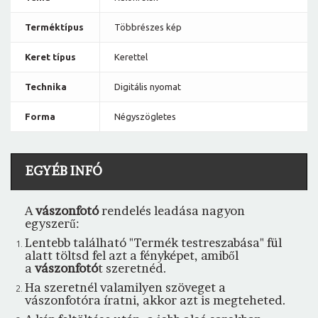
Terméktípus
Többrészes kép
Keret típus
Kerettel
Technika
Digitális nyomat
Forma
Négyszögletes
EGYÉB INFÓ
A
vászonfotó
rendelés leadása nagyon
egyszerű:
Lentebb található "Termék testreszabása" fül
alatt töltsd fel azt a fényképet, amiből
a
vászonfotó
t szeretnéd.
Ha szeretnél valamilyen szöveget a
vászonfotóra íratni, akkor azt is megteheted.