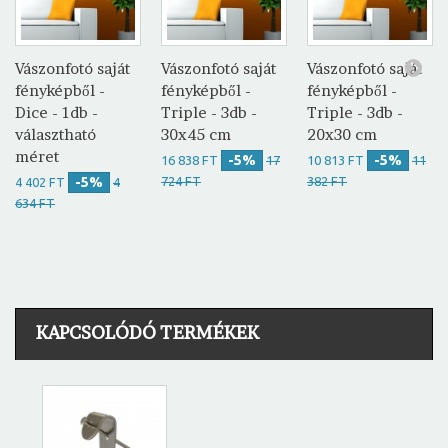
Vászonfotó saját
Vászonfotó saját
Vászonfotó saját
fényképből -
fényképből -
fényképből -
Dice - 1db -
Triple - 3db -
Triple - 3db -
választható
30x45 cm
20x30 cm
méret
-5%
-5%
16 838 FT
17
10 813 FT
11
-5%
724 FT
382 FT
4 402 FT
4
634 FT
KAPCSOLÓDÓ TERMÉKEK