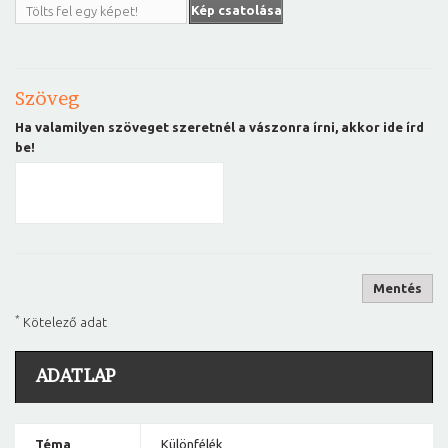
Kép csatolása
Tölts fel egy képet!
Szöveg
Ha valamilyen szöveget szeretnél a vászonra írni, akkor ide írd
be!
Mentés
*
Kötelező adat
ADATLAP
Téma
Különfélék