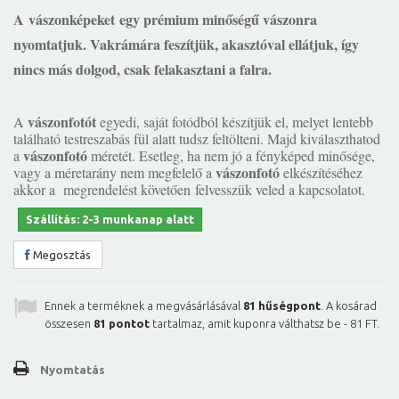
A
vászonképeket
egy prémium minőségű vászonra
nyomtatjuk. Vakrámára feszítjük, akasztóval ellátjuk, így
nincs más dolgod, csak felakasztani a falra.
vászonfotót
A
egyedi, saját fotódból készítjük el, melyet lentebb
található testreszabás fül alatt tudsz feltölteni. Majd kiválaszthatod
vászonfotó
a
méretét. Esetleg, ha nem jó a fényképed minősége,
vászonfotó
vagy a méretarány nem megfelelő a
elkészítéséhez
akkor a megrendelést követően felvesszük veled a kapcsolatot.
Szállítás: 2-3 munkanap alatt
Megosztás
Ennek a terméknek a megvásárlásával
81
hűségpont
. A kosárad
összesen
81
pontot
tartalmaz, amit kuponra válthatsz be -
81 FT
.
Nyomtatás