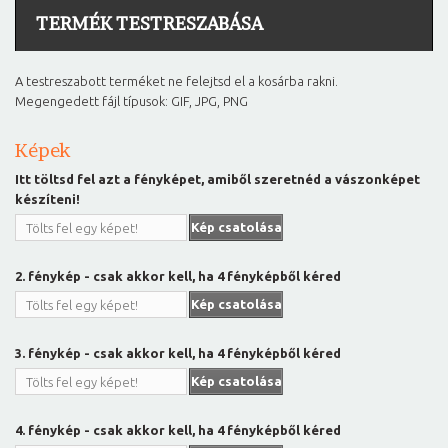
TERMÉK TESTRESZABÁSA
A testreszabott terméket ne felejtsd el a kosárba rakni.
Megengedett fájl típusok: GIF, JPG, PNG
Képek
Itt töltsd fel azt a fényképet, amiből szeretnéd a vászonképet
készíteni!
Kép csatolása
Tölts fel egy képet!
2. fénykép - csak akkor kell, ha 4 fényképből kéred
Kép csatolása
Tölts fel egy képet!
3. fénykép - csak akkor kell, ha 4 fényképből kéred
Kép csatolása
Tölts fel egy képet!
4. fénykép - csak akkor kell, ha 4 fényképből kéred