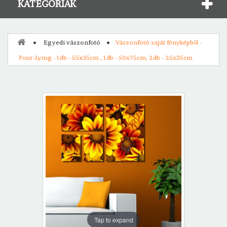
KATEGÓRIÁK
Egyedi vászonfotó
Vászonfotó saját fényképből -
Four-Lying - 1db - 55x35cm , 1db - 50x75cm, 2db - 25x35cm
Tap to expand