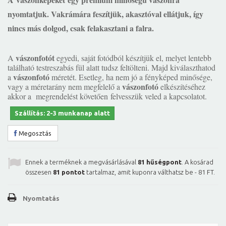
nyomtatjuk. Vakrámára feszítjük, akasztóval ellátjuk, így
nincs más dolgod, csak felakasztani a falra.
vászonfotót
A
egyedi, saját fotódból készítjük el, melyet lentebb
található testreszabás fül alatt tudsz feltölteni. Majd kiválaszthatod
vászonfotó
a
méretét. Esetleg, ha nem jó a fényképed minősége,
vászonfotó
vagy a méretarány nem megfelelő a
elkészítéséhez
akkor a megrendelést követően felvesszük veled a kapcsolatot.
Szállítás: 2-3 munkanap alatt
Megosztás
Ennek a terméknek a megvásárlásával
81
hűségpont
. A kosárad
összesen
81
pontot
tartalmaz, amit kuponra válthatsz be -
81 FT
.
Nyomtatás