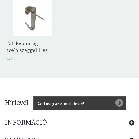
Fali képhorog
acéltűszeggel 1-es
95 FT
Hírlevél
INFORMÁCIÓ