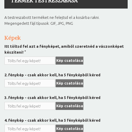
TERMÉK TESTRESZABÁSA
A testreszabott terméket ne felejtsd el a kosárba rakni.
Megengedett fájl típusok: GIF, JPG, PNG
Képek
Itt töltsd fel azt a fényképet, amiből szeretnéd a vászonképet
*
készíteni!
Kép csatolása
Tölts fel egy képet!
2. fénykép - csak akkor kell, ha 5 fényképből kéred
Kép csatolása
Tölts fel egy képet!
3. fénykép - csak akkor kell, ha 5 fényképből kéred
Kép csatolása
Tölts fel egy képet!
4. fénykép - csak akkor kell, ha 5 fényképből kéred
Kép csatolása
Tölts fel egy képet!