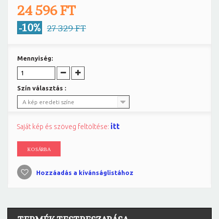
24 596 FT
-10%
27 329 FT
Mennyiség:
Szín választás :
A kép eredeti színe
itt
Saját kép és szöveg feltöltése:
KOSÁRBA
Hozzáadás a kívánságlistához