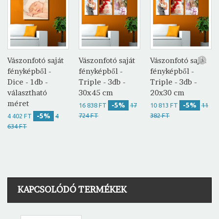
Vászonfotó saját
Vászonfotó saját
Vászonfotó saját
fényképből -
fényképből -
fényképből -
Dice - 1db -
Triple - 3db -
Triple - 3db -
választható
30x45 cm
20x30 cm
méret
-5%
-5%
16 838 FT
17
10 813 FT
11
-5%
724 FT
382 FT
4 402 FT
4
634 FT
KAPCSOLÓDÓ TERMÉKEK