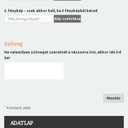
5. fénykép - csak akkor kell, ha 5 fényképből kéred
Kép csatolása
Tölts fel egy képet!
Szöveg
Ha valamilyen szöveget szeretnél a vászonra írni, akkor ide írd
be!
Mentés
*
Kötelező adat
ADATLAP