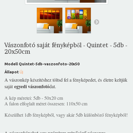
Vászonfotó saját fényképből - Quintet - 5db -
20x50cm
Modell
Quintet-5db-vaszonfoto-20x50
Állapot
Új
A vászonkép készítéshez töltsd fel a fényképedet, és életre keltjük
egyedi vászonfotó
saját
dat.
A kép méretei: 5db - 50x20 cm
A falon elfoglalt méret összesen: 110x50 cm
Készülhet 1db fényképből, vagy akár 5db különböző fényképből!
A
vászonképeket
egy prémium minőségű vászonra