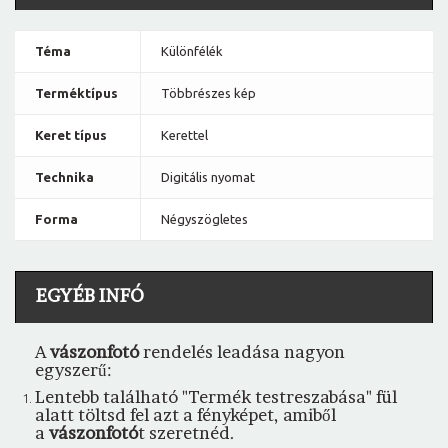
Téma
Különfélék
Terméktípus
Többrészes kép
Keret típus
Kerettel
Technika
Digitális nyomat
Forma
Négyszögletes
EGYÉB INFÓ
A
vászonfotó
rendelés leadása nagyon
egyszerű:
Lentebb található "Termék testreszabása" fül
alatt töltsd fel azt a fényképet, amiből
a
vászonfotó
t szeretnéd.