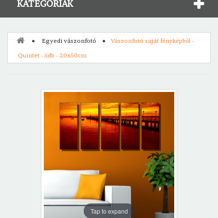
KATEGÓRIÁK
Egyedi vászonfotó
Vászonfotó saját fényképből -
Quintet - 5db - 20x50cm
Tap to expand