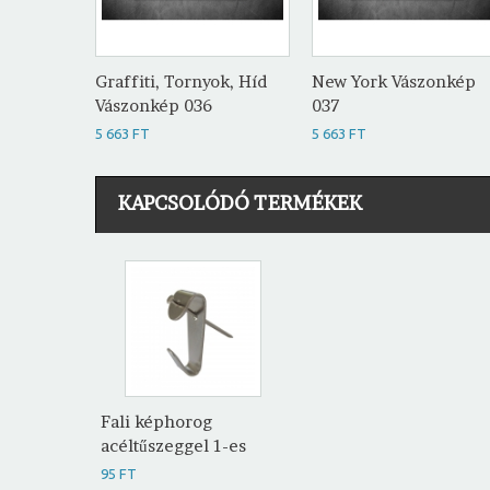
Graffiti, Tornyok, Híd
New York Vászonkép
Vászonkép 036
037
5 663 FT
5 663 FT
KAPCSOLÓDÓ TERMÉKEK
Fali képhorog
acéltűszeggel 1-es
95 FT