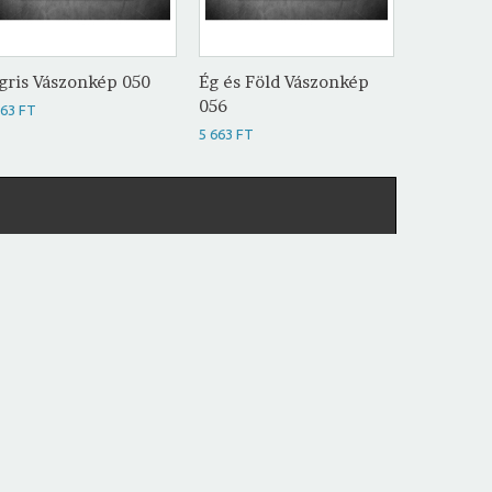
gris Vászonkép 050
Ég és Föld Vászonkép
Absztrak
056
057
663 FT
5 663 FT
5 663 FT