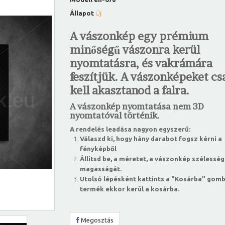
Állapot
Új
A vászonkép egy prémium
minőségű vászonra kerül
nyomtatásra, és vakrámára
feszítjük. A vászonképeket csa
kell akasztanod a falra.
A vászonkép nyomtatása nem 3D
nyomtatóval történik.
A rendelés leadása nagyon egyszerű:
Válaszd ki, hogy hány darabot fogsz kérni a
fényképből
Állítsd be, a méretet, a vászonkép szélesség
magasságát.
Utolsó lépésként kattints a "Kosárba" gomb
termék ekkor kerül a kosárba.
Megosztás