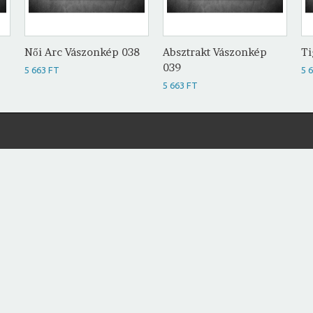
Női Arc Vászonkép 038
Absztrakt Vászonkép
Ti
039
5 663 FT
5 
5 663 FT