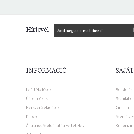
Hírlevél
INFORMÁCIÓ
SAJÁT
Leértékelések
Rendelés
Új termékek
Számlahel
Népszerű eladások
Címeim
Kapcsolat
Személyes
Általános Szolgáltatási Feltételek
Kuponjai