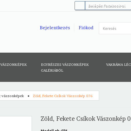
Belépés Facebook-al
Bejelentkezés
Fiókod
 VÁSZONKÉPEK
EGYRÉSZES VÁSZONKÉPEK
VAKRÁMA LÉ
GALÉRIÁBÓL
t vászonképek
Zöld, Fekete Csíkok Vászonkép 076
Zöld, Fekete Csíkok Vászonkép 
Modell
eh-076