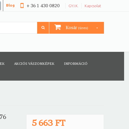
+ 36 1 430 0820
Blog
GY.I.K.
Kapcsolat
Kosár
(üres)
CEK
AKCIÓS VÁSZONKÉPEK
INFORMÁCIÓ
076
5 663 FT