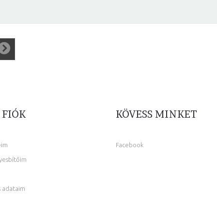
 FIÓK
KÖVESS MINKET
eim
Facebook
yesbítőim
 adataim
m