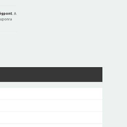
égpont
. A
kuponra