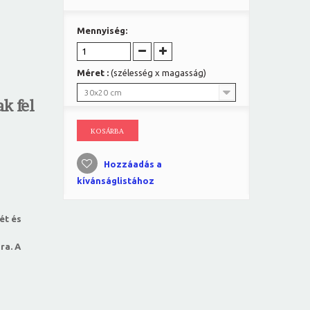
Mennyiség:
Méret :
(szélesség x magasság)
30x20 cm
k fel
KOSÁRBA
Hozzáadás a
kívánságlistához
ét és
ra. A