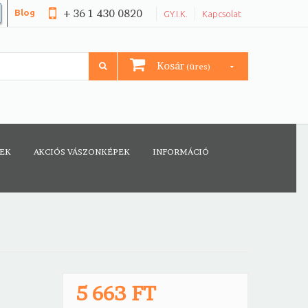
+ 36 1 430 0820
Blog
GY.I.K.
Kapcsolat
Kosár
(üres)
CEK
AKCIÓS VÁSZONKÉPEK
INFORMÁCIÓ
5 663 FT