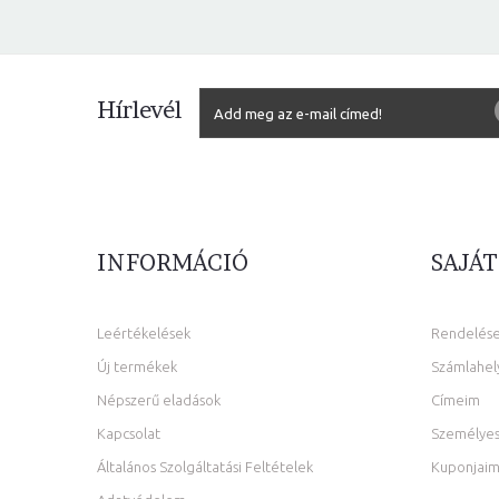
Hírlevél
INFORMÁCIÓ
SAJÁT
Leértékelések
Rendelés
Új termékek
Számlahel
Népszerű eladások
Címeim
Kapcsolat
Személyes
Általános Szolgáltatási Feltételek
Kuponjai