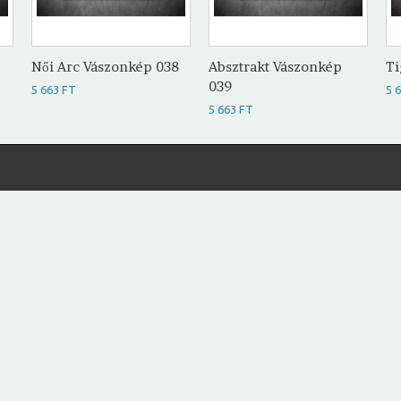
Női Arc Vászonkép 038
Absztrakt Vászonkép
Ti
039
5 663 FT
5 
5 663 FT