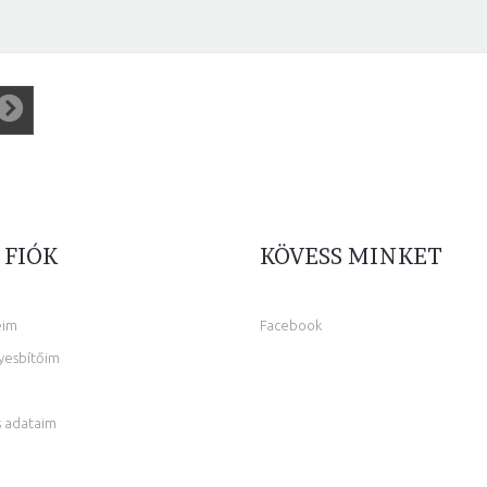
 FIÓK
KÖVESS MINKET
eim
Facebook
yesbítőim
 adataim
m