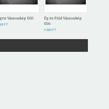
gris Vászonkép 050
Ég és Föld Vászonkép
Absztrak
056
057
663 FT
5 663 FT
5 663 FT