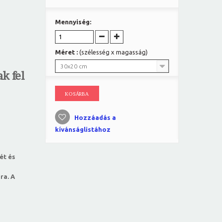
Mennyiség:
Méret :
(szélesség x magasság)
30x20 cm
k fel
KOSÁRBA
Hozzáadás a
kívánságlistához
ét és
ra. A