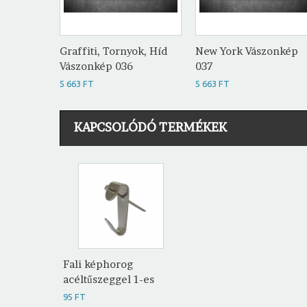
Graffiti, Tornyok, Híd
New York Vászonkép
Vászonkép 036
037
5 663 FT
5 663 FT
KAPCSOLÓDÓ TERMÉKEK
Fali képhorog
acéltűszeggel 1-es
95 FT