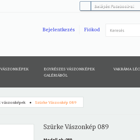
Belépés Facebook-al
Bejelentkezés
Fiókod
 VÁSZONKÉPEK
EGYRÉSZES VÁSZONKÉPEK
VAKRÁMA LÉ
GALÉRIÁBÓL
t vászonképek
Szürke Vászonkép 089
Szürke Vászonkép 089
Modell
eh-089