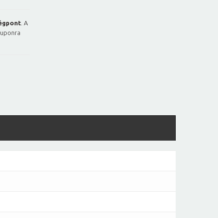
égpont
. A
kuponra