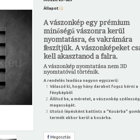
Állapot
Új
A vászonkép egy prémium
minőségű vászonra kerül
nyomtatásra, és vakrámára
feszítjük. A vászonképeket csa
kell akasztanod a falra.
A vászonkép nyomtatása nem 3D
nyomtatóval történik.
A rendelés leadása nagyon egyszerű:
Válaszd ki, hogy hány darabot fogsz kérni a
fényképből
Állítsd be, a méretet, a vászonkép szélesség
magasságát.
Utolsó lépésként kattints a "Kosárba" gomb
termék ekkor kerül a kosárba.
Megosztás