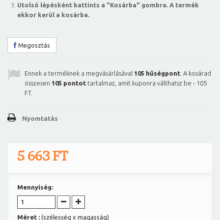
Utolsó lépésként kattints a "Kosárba" gombra. A termék
ekkor kerül a kosárba.
Megosztás
Ennek a terméknek a megvásárlásával
105
hűségpont
. A kosárad
összesen
105
pontot
tartalmaz, amit kuponra válthatsz be -
105
FT
.
Nyomtatás
5 663 FT
Mennyiség:
Méret :
(szélesség x magasság)