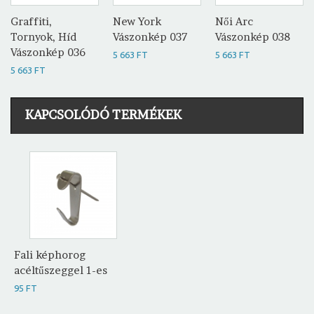
Graffiti,
New York
Női Arc
Tornyok, Híd
Vászonkép 037
Vászonkép 038
Vászonkép 036
5 663 FT
5 663 FT
5 663 FT
KAPCSOLÓDÓ TERMÉKEK
Fali képhorog
acéltűszeggel 1-es
95 FT