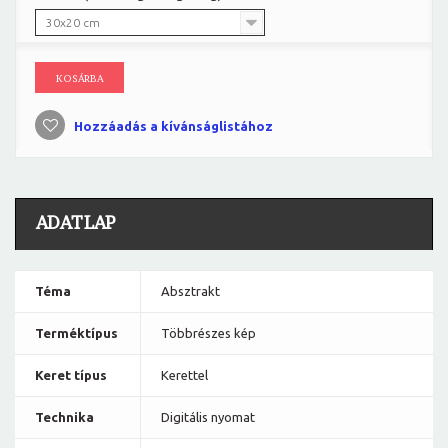
30x20 cm
KOSÁRBA
Hozzáadás a kívánságlistához
ADATLAP
Téma
Absztrakt
Terméktípus
Többrészes kép
Keret típus
Kerettel
Technika
Digitális nyomat