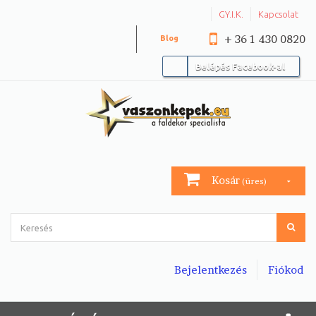
GY.I.K.
Kapcsolat
+ 36 1 430 0820
Blog
Belépés Facebook-al
Kosár
(üres)
Bejelentkezés
Fiókod