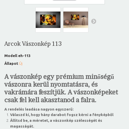
Arcok Vászonkép 113
Modell
eh-113
Állapot
Új
A vászonkép egy prémium minőségű
vászonra kerül nyomtatásra, és
vakrámára feszítjük. A vászonképeket
csak fel kell akasztanod a falra.
A rendelés leadása nagyon egyszerű:
Válaszd ki, hogy hány darabot fogsz kérni a fényképből
Állítsd be, a méretet, a vászonkép szélességét és
magasságát.