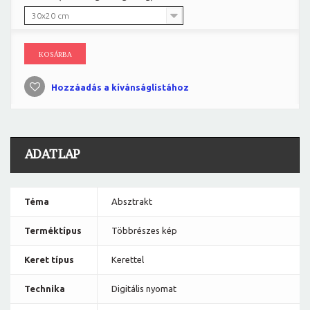
30x20 cm
KOSÁRBA
Hozzáadás a kívánságlistához
ADATLAP
Téma
Absztrakt
Terméktípus
Többrészes kép
Keret típus
Kerettel
Technika
Digitális nyomat