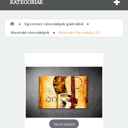
KATEGÓRIÁK
Egyrészes vászonképek galériából
Absztrakt vászonképek
Absztrakt Vászonkép 125
Tap to expand