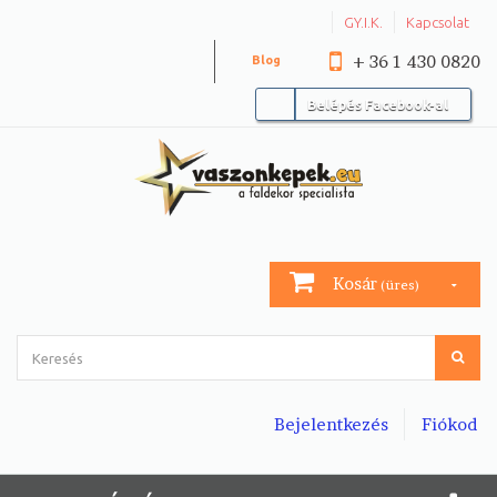
GY.I.K.
Kapcsolat
+ 36 1 430 0820
Blog
Belépés Facebook-al
Kosár
(üres)
Bejelentkezés
Fiókod