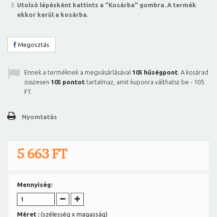
Utolsó lépésként kattints a "Kosárba" gombra. A termék
ekkor kerül a kosárba.
Megosztás
Ennek a terméknek a megvásárlásával
105
hűségpont
. A kosárad
összesen
105
pontot
tartalmaz, amit kuponra válthatsz be -
105
FT
.
Nyomtatás
5 663 FT
Mennyiség:
Méret :
(szélesség x magasság)