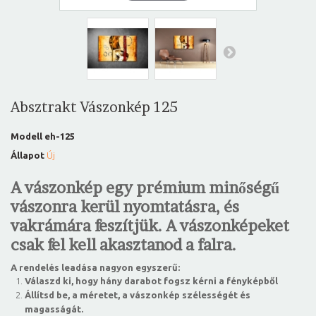
Absztrakt Vászonkép 125
Modell
eh-125
Állapot
Új
A vászonkép egy prémium minőségű
vászonra kerül nyomtatásra, és
vakrámára feszítjük. A vászonképeket
csak fel kell akasztanod a falra.
A rendelés leadása nagyon egyszerű:
Válaszd ki, hogy hány darabot fogsz kérni a fényképből
Állítsd be, a méretet, a vászonkép szélességét és
magasságát.