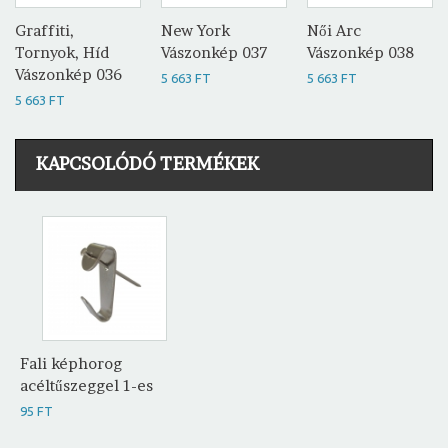
Graffiti,
New York
Női Arc
Tornyok, Híd
Vászonkép 037
Vászonkép 038
Vászonkép 036
5 663 FT
5 663 FT
5 663 FT
KAPCSOLÓDÓ TERMÉKEK
Fali képhorog
acéltűszeggel 1-es
95 FT