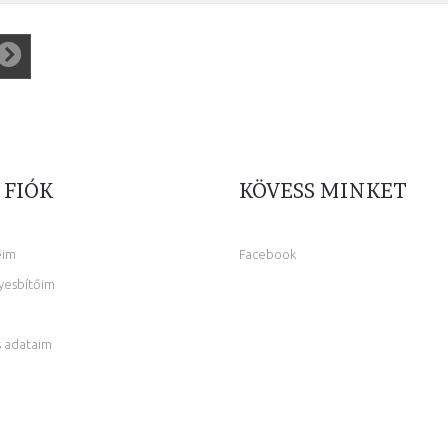
 FIÓK
KÖVESS MINKET
eim
Facebook
yesbítőim
 adataim
m