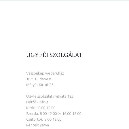
ÜGYFÉLSZOLGÁLAT
Vaszonkép webáruház
1039 Budapest.
Mátyás Kir. út 25.
Ügyfélszolgálat nyitvatartás:
Hétfő - Zárva
Kedd - 8:00-12:00
Szerda: 8:00-12:00 és 16:00-18:00
Csütörtök: 8:00-12:00
Péntek: Zárva