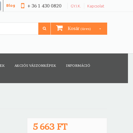
+ 36 1 430 0820
Blog
GY.I.K.
Kapcsolat
Kosár
(üres)
CEK
AKCIÓS VÁSZONKÉPEK
INFORMÁCIÓ
5 663 FT