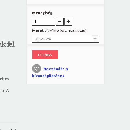
Mennyiség:
Méret :
(szélesség x magasság)
30x20 cm
k fel
KOSÁRBA
Hozzáadás a
kívánságlistához
ét és
ra. A