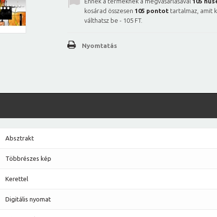
Ennek a terméknek a megvásárlásával
105
hűs
kosárad összesen
105
pontot
tartalmaz, amit 
válthatsz be -
105 FT
.
Nyomtatás
Absztrakt
Többrészes kép
Kerettel
Digitális nyomat