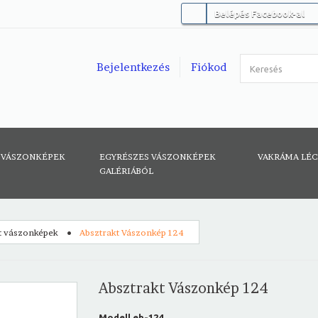
Belépés Facebook-al
Bejelentkezés
Fiókod
 VÁSZONKÉPEK
EGYRÉSZES VÁSZONKÉPEK
VAKRÁMA LÉ
GALÉRIÁBÓL
t vászonképek
Absztrakt Vászonkép 124
Absztrakt Vászonkép 124
Modell
eh-124