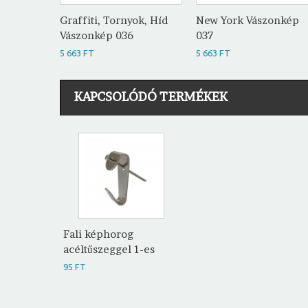
Graffiti, Tornyok, Híd
New York Vászonkép
Vászonkép 036
037
5 663 FT
5 663 FT
KAPCSOLÓDÓ TERMÉKEK
Fali képhorog
acéltűszeggel 1-es
95 FT