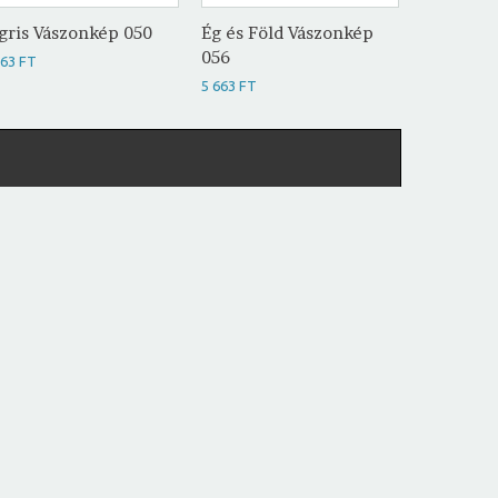
gris Vászonkép 050
Ég és Föld Vászonkép
Absztrak
056
057
663 FT
5 663 FT
5 663 FT