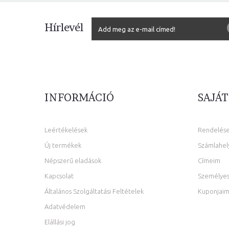
Hírlevél
INFORMÁCIÓ
SAJÁT
Leértékelések
Rendelés
Új termékek
Számlahel
Népszerű eladások
Címeim
Kapcsolat
Személyes
Általános Szolgáltatási Feltételek
Kuponjai
Adatvédelem
Elállási jog