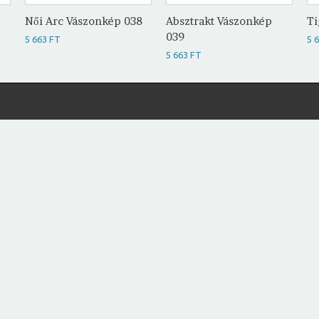
Női Arc Vászonkép 038
Absztrakt Vászonkép
Ti
039
5 663 FT
5 
5 663 FT