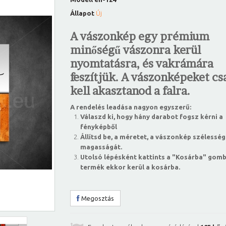
Állapot
Új
A vászonkép egy prémium
minőségű vászonra kerül
nyomtatásra, és vakrámára
feszítjük. A vászonképeket csa
kell akasztanod a falra.
A rendelés leadása nagyon egyszerű:
Válaszd ki, hogy hány darabot fogsz kérni a
fényképből
Állítsd be, a méretet, a vászonkép szélesség
magasságát.
Utolsó lépésként kattints a "Kosárba" gomb
termék ekkor kerül a kosárba.
Megosztás