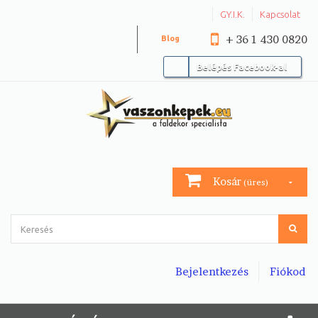
GY.I.K.
Kapcsolat
+ 36 1 430 0820
Blog
Belépés Facebook-al
Kosár
(üres)
Bejelentkezés
Fiókod