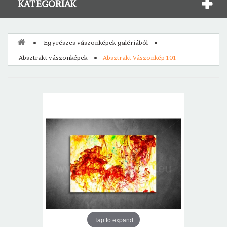
KATEGÓRIÁK
Egyrészes vászonképek galériából
Absztrakt vászonképek
Absztrakt Vászonkép 101
Tap to expand