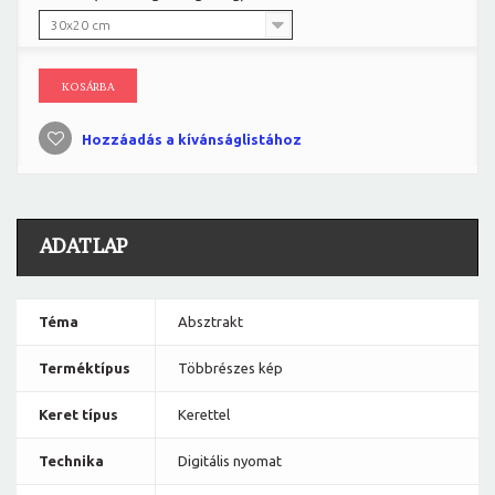
30x20 cm
KOSÁRBA
Hozzáadás a kívánságlistához
ADATLAP
Téma
Absztrakt
Terméktípus
Többrészes kép
Keret típus
Kerettel
Technika
Digitális nyomat