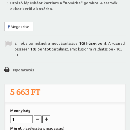
Utolsó lépésként kattints a "Kosárba" gombra. A termék
ekkor kerül a kosárba.
Megosztás
Ennek a terméknek a megvásárlásával
105
hűségpont
. A kosárad
összesen
105
pontot
tartalmaz, amit kuponra válthatsz be -
105
FT
.
Nyomtatás
5 663 FT
Mennyiség:
Méret :
(szélesség x magasság)