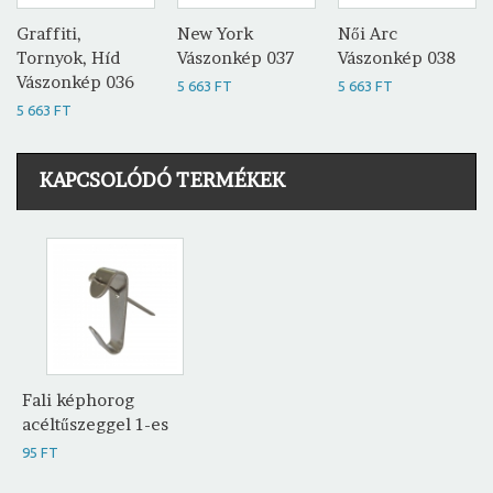
Graffiti,
New York
Női Arc
Tornyok, Híd
Vászonkép 037
Vászonkép 038
Vászonkép 036
5 663 FT
5 663 FT
5 663 FT
KAPCSOLÓDÓ TERMÉKEK
Fali képhorog
acéltűszeggel 1-es
95 FT