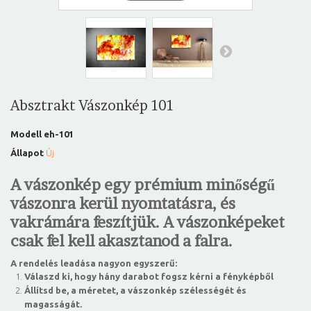
Absztrakt Vászonkép 101
Modell
eh-101
Állapot
Új
A vászonkép egy prémium minőségű
vászonra kerül nyomtatásra, és
vakrámára feszítjük. A vászonképeket
csak fel kell akasztanod a falra.
A rendelés leadása nagyon egyszerű:
Válaszd ki, hogy hány darabot fogsz kérni a fényképből
Állítsd be, a méretet, a vászonkép szélességét és
magasságát.