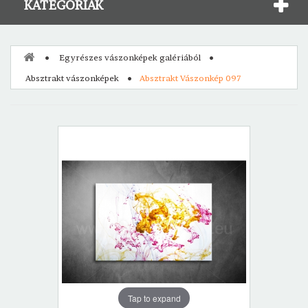
KATEGÓRIÁK
Egyrészes vászonképek galériából
Absztrakt vászonképek
Absztrakt Vászonkép 097
Tap to expand