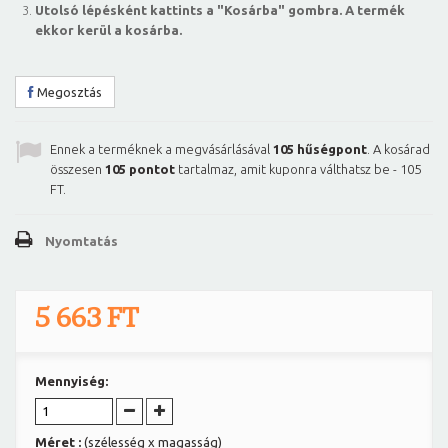
Utolsó lépésként kattints a "Kosárba" gombra. A termék
ekkor kerül a kosárba.
Megosztás
Ennek a terméknek a megvásárlásával
105
hűségpont
. A kosárad
összesen
105
pontot
tartalmaz, amit kuponra válthatsz be -
105
FT
.
Nyomtatás
5 663 FT
Mennyiség:
Méret :
(szélesség x magasság)