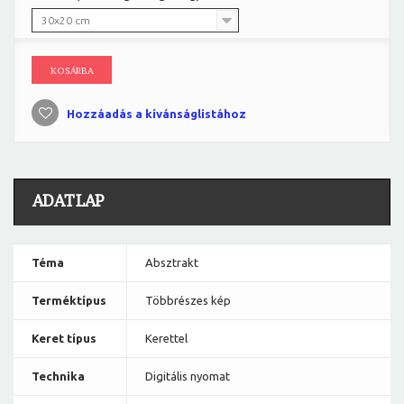
30x20 cm
KOSÁRBA
Hozzáadás a kívánságlistához
ADATLAP
Téma
Absztrakt
Terméktípus
Többrészes kép
Keret típus
Kerettel
Technika
Digitális nyomat