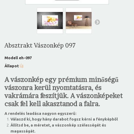
Absztrakt Vászonkép 097
Modell
eh-097
Állapot
Új
A vászonkép egy prémium minőségű
vászonra kerül nyomtatásra, és
vakrámára feszítjük. A vászonképeket
csak fel kell akasztanod a falra.
A rendelés leadása nagyon egyszerű:
Válaszd ki, hogy hány darabot fogsz kérni a fényképből
Állítsd be, a méretet, a vászonkép szélességét és
magasságát.