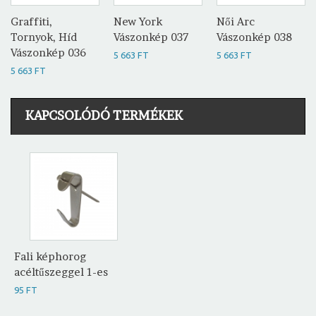
Graffiti,
New York
Női Arc
Tornyok, Híd
Vászonkép 037
Vászonkép 038
Vászonkép 036
5 663 FT
5 663 FT
5 663 FT
KAPCSOLÓDÓ TERMÉKEK
Fali képhorog
acéltűszeggel 1-es
95 FT