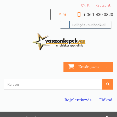
GY.I.K.
Kapcsolat
+ 36 1 430 0820
Blog
Belépés Facebook-al
Kosár
(üres)
Bejelentkezés
Fiókod