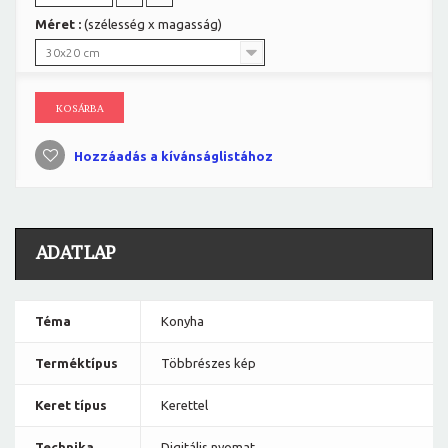
Méret :
(szélesség x magasság)
30x20 cm
KOSÁRBA
Hozzáadás a kívánságlistához
ADATLAP
Téma
Konyha
Terméktípus
Többrészes kép
Keret típus
Kerettel
Technika
Digitális nyomat