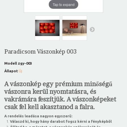
Tap to expand
Paradicsom Vászonkép 003
Modell
zgy-003
Állapot
Új
A vászonkép egy prémium minőségű
vászonra kerül nyomtatásra, és
vakrámára feszítjük. A vászonképeket
csak fel kell akasztanod a falra.
A rendelés leadása nagyon egyszerű:
Válaszd ki, hogy hány darabot fogsz kérni a fényképből