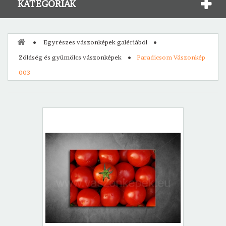
KATEGÓRIÁK
Egyrészes vászonképek galériából
Zöldség és gyümölcs vászonképek
Paradicsom Vászonkép
003