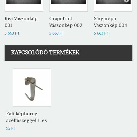
Kivi Vászonkép
Grapefruit
Sárgarépa
001
Vászonkép 002
Vászonkép 004
5 663 FT
5 663 FT
5 663 FT
KAPCSOLÓDÓ TERMÉKEK
Fali képhorog
acéltűszeggel 1-es
95 FT