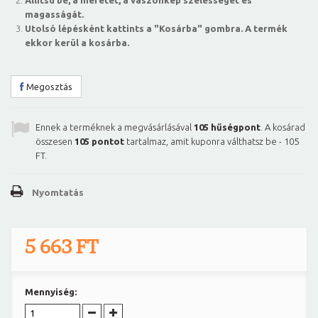
Állítsd be, a méretet, a vászonkép szélességét és
magasságát.
Utolsó lépésként kattints a "Kosárba" gombra. A termék
ekkor kerül a kosárba.
Megosztás
Ennek a terméknek a megvásárlásával
105
hűségpont
. A kosárad
összesen
105
pontot
tartalmaz, amit kuponra válthatsz be -
105
FT
.
Nyomtatás
5 663 FT
Mennyiség: