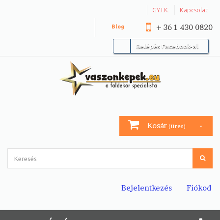
GY.I.K.
Kapcsolat
+ 36 1 430 0820
Blog
Belépés Facebook-al
Kosár
(üres)
Bejelentkezés
Fiókod