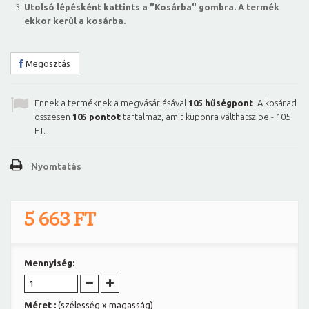
Utolsó lépésként kattints a "Kosárba" gombra. A termék
ekkor kerül a kosárba.
Megosztás
Ennek a terméknek a megvásárlásával
105
hűségpont
. A kosárad
összesen
105
pontot
tartalmaz, amit kuponra válthatsz be -
105
FT
.
Nyomtatás
5 663 FT
Mennyiség:
Méret :
(szélesség x magasság)