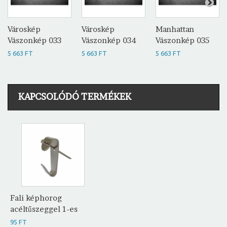
Városkép
Városkép
Manhattan
Vászonkép 033
Vászonkép 034
Vászonkép 035
5 663 FT
5 663 FT
5 663 FT
KAPCSOLÓDÓ TERMÉKEK
Fali képhorog
acéltűszeggel 1-es
95 FT