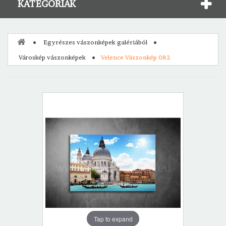
KATEGÓRIÁK
Egyrészes vászonképek galériából
Városkép vászonképek
Velence Vászonkép 082
Tap to expand