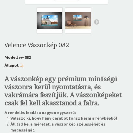
Velence Vászonkép 082
Modell
vv-082
Állapot
Új
A vászonkép egy prémium minőségű
vászonra kerül nyomtatásra, és
vakrámára feszítjük. A vászonképeket
csak fel kell akasztanod a falra.
A rendelés leadása nagyon egyszerű:
Válaszd ki, hogy hány darabot fogsz kérni a fényképből
Állítsd be, a méretet, a vászonkép szélességét és
magasságát.