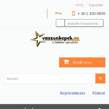
GY.I.K.
Kapcsolat
+ 36 1 430 0820
Blog
Belépés Facebook-al
Kosár
(üres)
Bejelentkezés
Fiókod