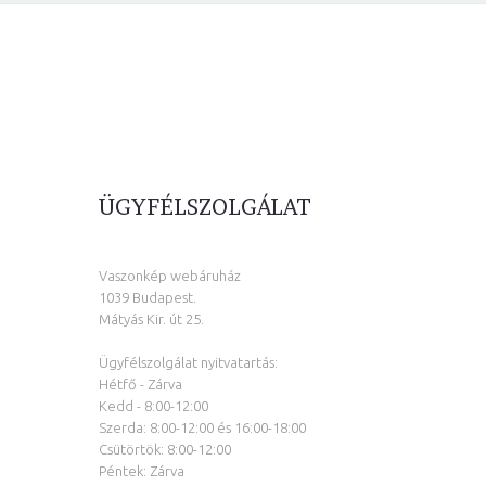
ÜGYFÉLSZOLGÁLAT
Vaszonkép webáruház
1039 Budapest.
Mátyás Kir. út 25.
Ügyfélszolgálat nyitvatartás:
Hétfő - Zárva
Kedd - 8:00-12:00
Szerda: 8:00-12:00 és 16:00-18:00
Csütörtök: 8:00-12:00
Péntek: Zárva