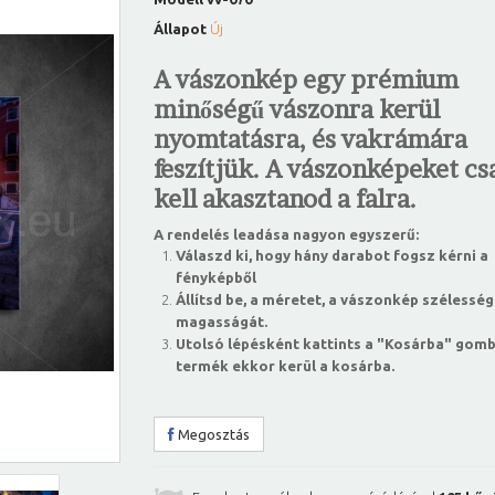
Állapot
Új
A vászonkép egy prémium
minőségű vászonra kerül
nyomtatásra, és vakrámára
feszítjük. A vászonképeket csa
kell akasztanod a falra.
A rendelés leadása nagyon egyszerű:
Válaszd ki, hogy hány darabot fogsz kérni a
fényképből
Állítsd be, a méretet, a vászonkép szélesség
magasságát.
Utolsó lépésként kattints a "Kosárba" gomb
termék ekkor kerül a kosárba.
Megosztás