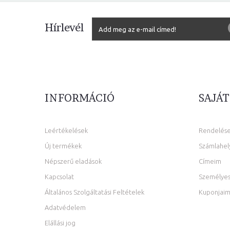
Hírlevél
INFORMÁCIÓ
SAJÁT
Leértékelések
Rendelés
Új termékek
Számlahel
Népszerű eladások
Címeim
Kapcsolat
Személyes
Általános Szolgáltatási Feltételek
Kuponjai
Adatvédelem
Elállási jog