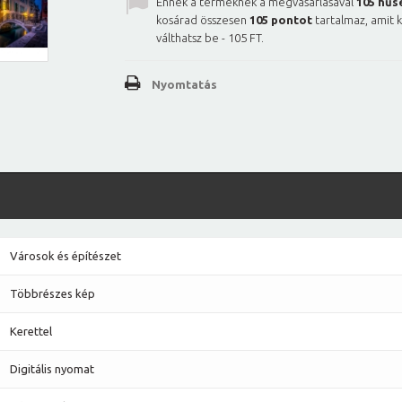
Ennek a terméknek a megvásárlásával
105
hűs
kosárad összesen
105
pontot
tartalmaz, amit 
válthatsz be -
105 FT
.
Nyomtatás
Városok és építészet
Többrészes kép
Kerettel
Digitális nyomat