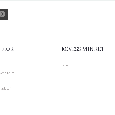
 FIÓK
KÖVESS MINKET
eim
Facebook
yesbítőim
 adataim
m