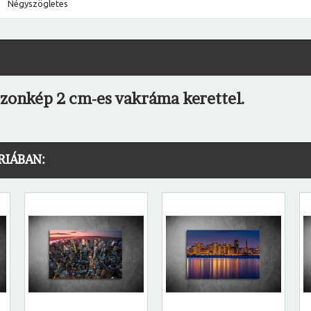
Négyszögletes
szonkép 2 cm-es vakráma kerettel.
RIÁBAN: