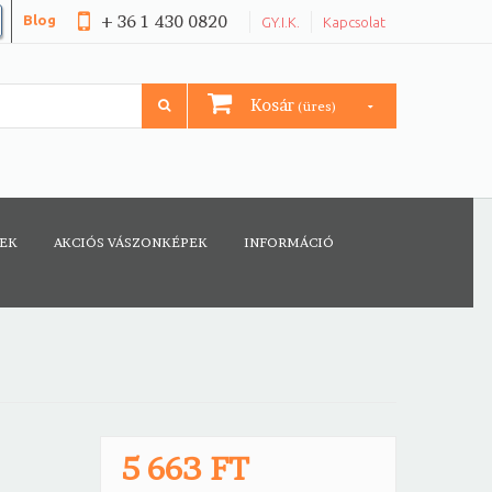
+ 36 1 430 0820
Blog
GY.I.K.
Kapcsolat
Kosár
(üres)
CEK
AKCIÓS VÁSZONKÉPEK
INFORMÁCIÓ
5 663 FT