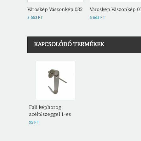
Városkép Vászonkép 033
Városkép Vászonkép 0
5 663 FT
5 663 FT
KAPCSOLÓDÓ TERMÉKEK
Fali képhorog
acéltűszeggel 1-es
95 FT