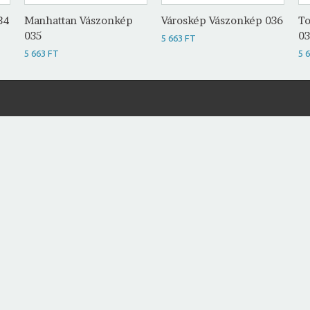
34
Manhattan Vászonkép
Városkép Vászonkép 036
To
035
0
5 663 FT
5 663 FT
5 