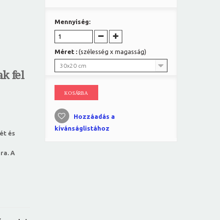
Mennyiség:
Méret :
(szélesség x magasság)
30x20 cm
k fel
KOSÁRBA
Hozzáadás a
kívánságlistához
ét és
ra. A