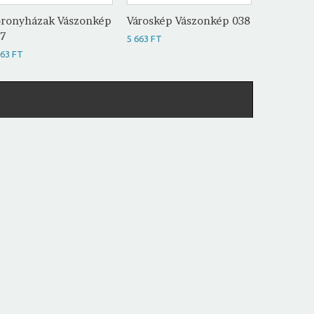
ronyházak Vászonkép
Városkép Vászonkép 038
Városkép
37
5 663 FT
5 663 FT
663 FT