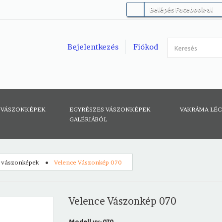
Belépés Facebook-al
Bejelentkezés
Fiókod
 VÁSZONKÉPEK
EGYRÉSZES VÁSZONKÉPEK
VAKRÁMA LÉ
GALÉRIÁBÓL
 vászonképek
Velence Vászonkép 070
Velence Vászonkép 070
Modell
vv-070