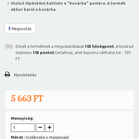
Utolsó lépésként kattints a "Kosárba" gombra. A termék
ekkor kerül a kosárba.
Megosztás
Ennek a terméknek a megvásárlásával
105
hűségpont
. A kosárad
összesen
105
pontot
tartalmaz, amit kuponra válthatsz be -
105
FT
.
Nyomtatás
5 663 FT
Mennyiség:
Méret :
(szélesség x magasság)