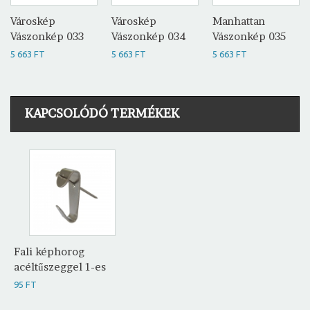
Városkép
Városkép
Manhattan
Vászonkép 033
Vászonkép 034
Vászonkép 035
5 663 FT
5 663 FT
5 663 FT
KAPCSOLÓDÓ TERMÉKEK
Fali képhorog
acéltűszeggel 1-es
95 FT