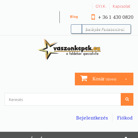
GY.I.K.
Kapcsolat
+ 36 1 430 0820
Blog
Belépés Facebook-al
Kosár
(üres)
Bejelentkezés
Fiókod