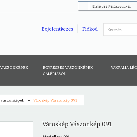
Belépés Facebook-al
Bejelentkezés
Fiókod
 VÁSZONKÉPEK
EGYRÉSZES VÁSZONKÉPEK
VAKRÁMA LÉ
GALÉRIÁBÓL
 vászonképek
Városkép Vászonkép 091
Városkép Vászonkép 091
Modell
vv-091