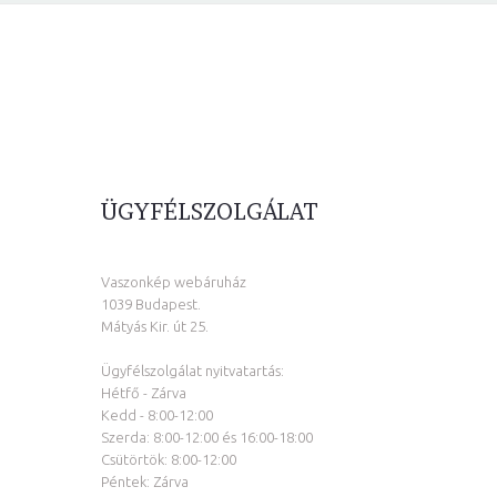
ÜGYFÉLSZOLGÁLAT
Vaszonkép webáruház
1039 Budapest.
Mátyás Kir. út 25.
Ügyfélszolgálat nyitvatartás:
Hétfő - Zárva
Kedd - 8:00-12:00
Szerda: 8:00-12:00 és 16:00-18:00
Csütörtök: 8:00-12:00
Péntek: Zárva