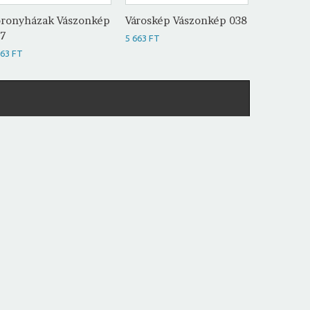
ronyházak Vászonkép
Városkép Vászonkép 038
Városkép
37
5 663 FT
5 663 FT
663 FT