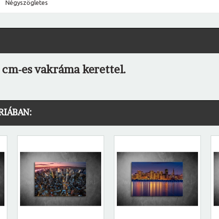
Négyszögletes
 cm-es vakráma kerettel.
RIÁBAN: