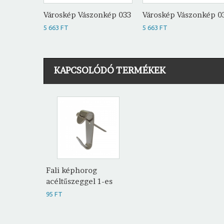
Városkép Vászonkép 033
Városkép Vászonkép 0
5 663 FT
5 663 FT
KAPCSOLÓDÓ TERMÉKEK
Fali képhorog
acéltűszeggel 1-es
95 FT