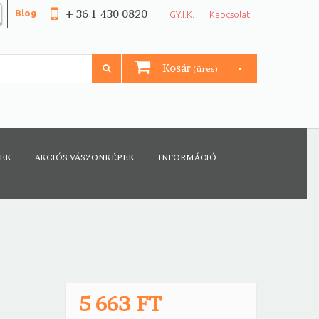
+ 36 1 430 0820
Blog
GY.I.K.
Kapcsolat
Kosár
(üres)
CEK
AKCIÓS VÁSZONKÉPEK
INFORMÁCIÓ
5 663 FT