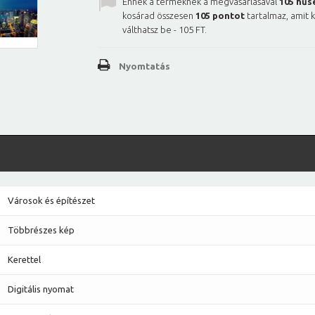
Ennek a terméknek a megvásárlásával
105
hűs
kosárad összesen
105
pontot
tartalmaz, amit 
válthatsz be -
105 FT
.
Nyomtatás
Városok és építészet
Többrészes kép
Kerettel
Digitális nyomat