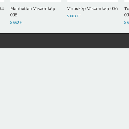
34
Manhattan Vászonkép
Városkép Vászonkép 036
To
035
0
5 663 FT
5 663 FT
5 