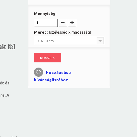
Mennyiség:
Méret :
(szélesség x magasság)
30x20 cm
k fel
KOSÁRBA
Hozzáadás a
kívánságlistához
ét és
ra. A