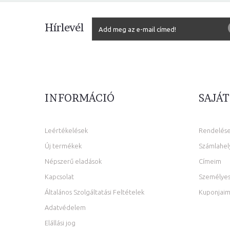
Hírlevél
INFORMÁCIÓ
SAJÁT
Leértékelések
Rendelés
Új termékek
Számlahel
Népszerű eladások
Címeim
Kapcsolat
Személyes
Általános Szolgáltatási Feltételek
Kuponjai
Adatvédelem
Elállási jog