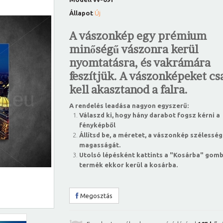
Állapot
Új
A vászonkép egy prémium
minőségű vászonra kerül
nyomtatásra, és vakrámára
feszítjük. A vászonképeket csa
kell akasztanod a falra.
A rendelés leadása nagyon egyszerű:
Válaszd ki, hogy hány darabot fogsz kérni a
fényképből
Állítsd be, a méretet, a vászonkép szélesség
magasságát.
Utolsó lépésként kattints a "Kosárba" gomb
termék ekkor kerül a kosárba.
Megosztás