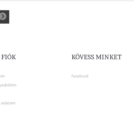
 FIÓK
KÖVESS MINKET
eim
Facebook
yesbítőim
 adataim
m