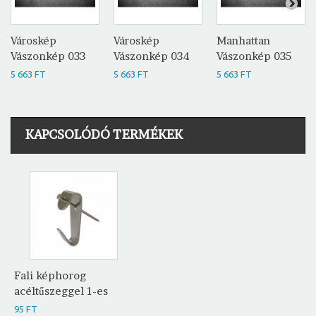
Városkép
Városkép
Manhattan
Vászonkép 033
Vászonkép 034
Vászonkép 035
5 663 FT
5 663 FT
5 663 FT
KAPCSOLÓDÓ TERMÉKEK
Fali képhorog
acéltűszeggel 1-es
95 FT