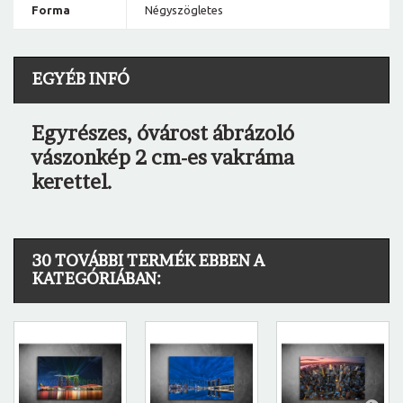
Forma
Négyszögletes
EGYÉB INFÓ
Egyrészes, óvárost ábrázoló
vászonkép 2 cm-es vakráma
kerettel.
30 TOVÁBBI TERMÉK EBBEN A
KATEGÓRIÁBAN: