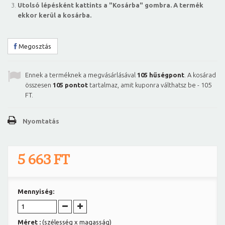
Utolsó lépésként kattints a "Kosárba" gombra. A termék
ekkor kerül a kosárba.
Megosztás
Ennek a terméknek a megvásárlásával
105
hűségpont
. A kosárad
összesen
105
pontot
tartalmaz, amit kuponra válthatsz be -
105
FT
.
Nyomtatás
5 663 FT
Mennyiség:
Méret :
(szélesség x magasság)