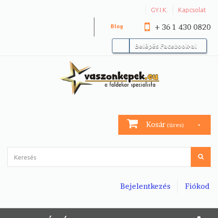
GY.I.K.
Kapcsolat
+ 36 1 430 0820
Blog
Belépés Facebook-al
Kosár
(üres)
Bejelentkezés
Fiókod