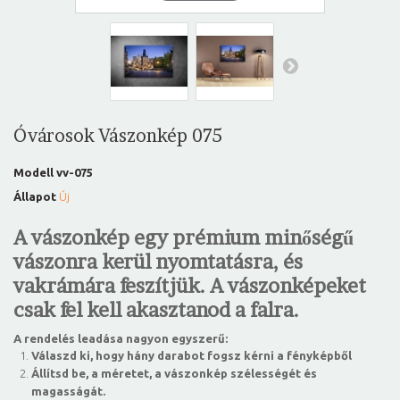
Óvárosok Vászonkép 075
Modell
vv-075
Állapot
Új
A vászonkép egy prémium minőségű
vászonra kerül nyomtatásra, és
vakrámára feszítjük. A vászonképeket
csak fel kell akasztanod a falra.
A rendelés leadása nagyon egyszerű:
Válaszd ki, hogy hány darabot fogsz kérni a fényképből
Állítsd be, a méretet, a vászonkép szélességét és
magasságát.