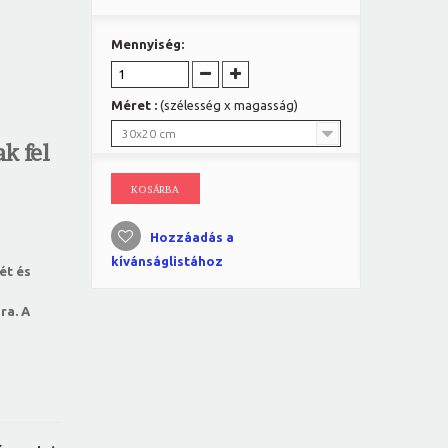
Mennyiség:
Méret :
(szélesség x magasság)
30x20 cm
k fel
KOSÁRBA
Hozzáadás a
kívánságlistához
ét és
ra. A