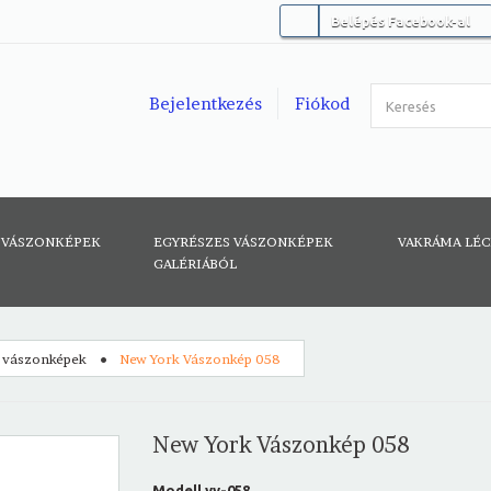
Belépés Facebook-al
Bejelentkezés
Fiókod
 VÁSZONKÉPEK
EGYRÉSZES VÁSZONKÉPEK
VAKRÁMA LÉ
GALÉRIÁBÓL
 vászonképek
New York Vászonkép 058
New York Vászonkép 058
Modell
vv-058