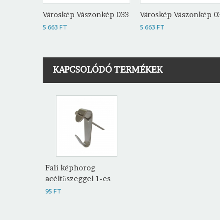
Városkép Vászonkép 033
Városkép Vászonkép 0
5 663 FT
5 663 FT
KAPCSOLÓDÓ TERMÉKEK
Fali képhorog
acéltűszeggel 1-es
95 FT