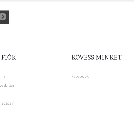
 FIÓK
KÖVESS MINKET
eim
Facebook
yesbítőim
 adataim
m