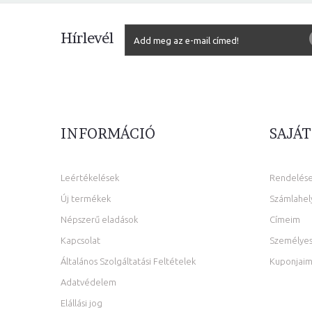
Hírlevél
INFORMÁCIÓ
SAJÁT
Leértékelések
Rendelés
Új termékek
Számlahel
Népszerű eladások
Címeim
Kapcsolat
Személyes
Általános Szolgáltatási Feltételek
Kuponjai
Adatvédelem
Elállási jog