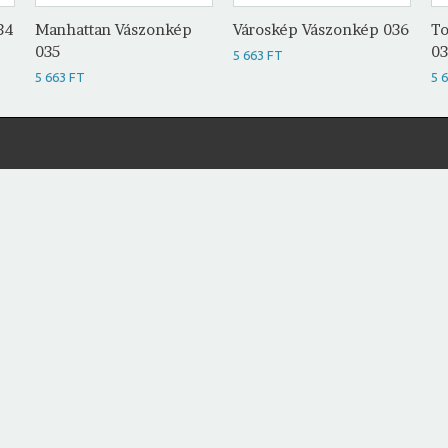
34
Manhattan Vászonkép
Városkép Vászonkép 036
To
035
0
5 663 FT
5 663 FT
5 