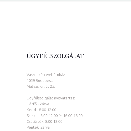
ÜGYFÉLSZOLGÁLAT
Vaszonkép webáruház
1039 Budapest.
Mátyás Kir. út 25.
Ügyfélszolgálat nyitvatartás:
Hétfő - Zárva
Kedd - 8:00-12:00
Szerda: 8:00-12:00 és 16:00-18:00
Csütörtök: 8:00-12:00
Péntek: Zárva