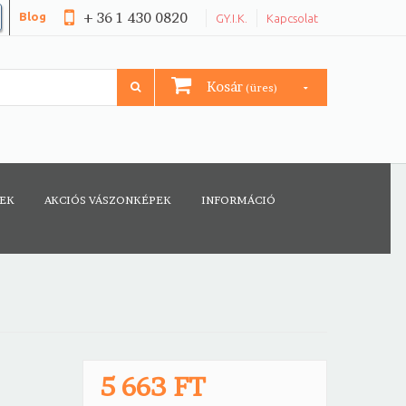
+ 36 1 430 0820
Blog
GY.I.K.
Kapcsolat
Kosár
(üres)
CEK
AKCIÓS VÁSZONKÉPEK
INFORMÁCIÓ
5 663 FT