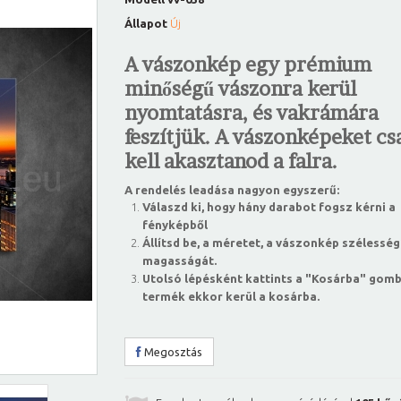
Állapot
Új
A vászonkép egy prémium
minőségű vászonra kerül
nyomtatásra, és vakrámára
feszítjük. A vászonképeket csa
kell akasztanod a falra.
A rendelés leadása nagyon egyszerű:
Válaszd ki, hogy hány darabot fogsz kérni a
fényképből
Állítsd be, a méretet, a vászonkép szélesség
magasságát.
Utolsó lépésként kattints a "Kosárba" gomb
termék ekkor kerül a kosárba.
Megosztás