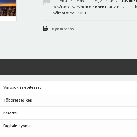
Ennek a terméknek a megvásárlásával
105
hűs
kosárad összesen
105
pontot
tartalmaz, amit 
válthatsz be -
105 FT
.
Nyomtatás
Városok és építészet
Többrészes kép
Kerettel
Digitális nyomat