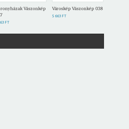
ronyházak Vászonkép
Városkép Vászonkép 038
Városkép
37
5 663 FT
5 663 FT
663 FT