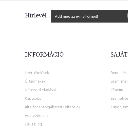
Hírlevél
INFORMÁCIÓ
SAJÁT
Leértékelések
Rendelés
Új termékek
Számlahel
Népszerű eladások
Címeim
Kapcsolat
Személyes
Általános Szolgáltatási Feltételek
Kuponjai
Adatvédelem
Elállási jog