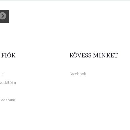
 FIÓK
KÖVESS MINKET
eim
Facebook
yesbítőim
 adataim
m