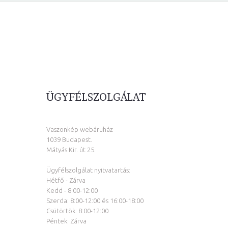
ÜGYFÉLSZOLGÁLAT
Vaszonkép webáruház
1039 Budapest.
Mátyás Kir. út 25.
Ügyfélszolgálat nyitvatartás:
Hétfő - Zárva
Kedd - 8:00-12:00
Szerda: 8:00-12:00 és 16:00-18:00
Csütörtök: 8:00-12:00
Péntek: Zárva