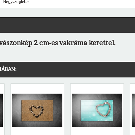
Négyszögletes
ó vászonkép 2 cm-es vakráma kerettel.
IÁBAN: