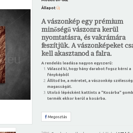
Állapot
Új
A vászonkép egy prémium
minőségű vászonra kerül
nyomtatásra, és vakrámára
feszítjük. A vászonképeket csa
kell akasztanod a falra.
A rendelés leadása nagyon egyszerű:
Válaszd ki, hogy hány darabot fogsz kérni a
fényképből
Állítsd be, a méretet, a vászonkép szélesség
magasságát.
Utolsó lépésként kattints a "Kosárba" gomb
termék ekkor kerül a kosárba.
Megosztás