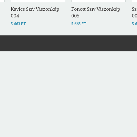
Kavics Szív Vászonkép
Fonott Szív Vászonkép
Sz
004
005
0
5 663 FT
5 663 FT
5 