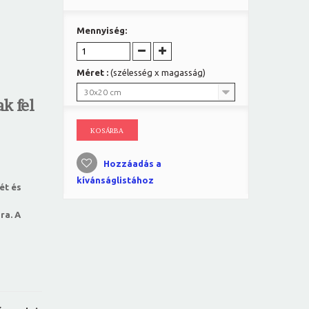
Mennyiség:
Méret :
(szélesség x magasság)
30x20 cm
k fel
KOSÁRBA
Hozzáadás a
kívánságlistához
ét és
ra. A