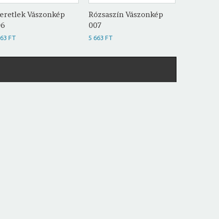
eretlek Vászonkép
Rózsaszín Vászonkép
Love Vás
06
007
5 663 FT
663 FT
5 663 FT