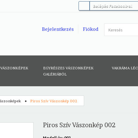
Belépés Facebook-al
Bejelentkezés
Fiókod
 VÁSZONKÉPEK
EGYRÉSZES VÁSZONKÉPEK
VAKRÁMA LÉ
GALÉRIÁBÓL
vászonképek
Piros Szív Vászonkép 002
Piros Szív Vászonkép 002
Modell
üv-002