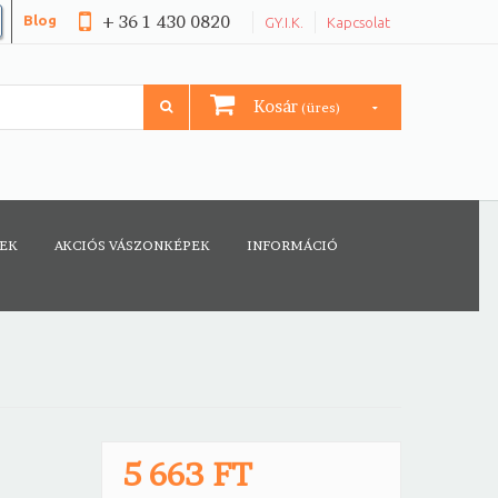
+ 36 1 430 0820
Blog
GY.I.K.
Kapcsolat
Kosár
(üres)
CEK
AKCIÓS VÁSZONKÉPEK
INFORMÁCIÓ
5 663 FT