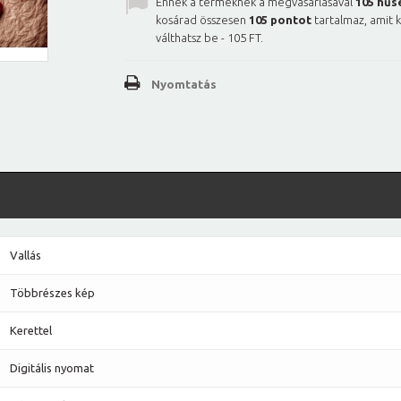
Ennek a terméknek a megvásárlásával
105
hűs
kosárad összesen
105
pontot
tartalmaz, amit 
válthatsz be -
105 FT
.
Nyomtatás
Vallás
Többrészes kép
Kerettel
Digitális nyomat