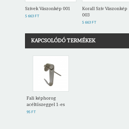
Szívek Vászonkép 001
Korall Szív Vászonkép
003
5 663 FT
5 663 FT
KAPCSOLÓDÓ TERMÉKEK
Fali képhorog
acéltűszeggel 1-es
95 FT