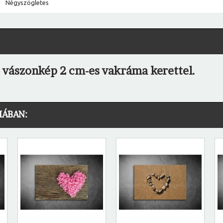
Négyszögletes
ó vászonkép 2 cm-es vakráma kerettel.
IÁBAN: