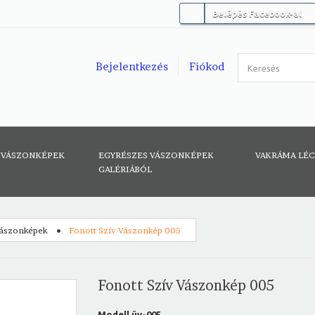
Belépés Facebook-al
Bejelentkezés
Fiókod
 VÁSZONKÉPEK
EGYRÉSZES VÁSZONKÉPEK
VAKRÁMA LÉ
GALÉRIÁBÓL
vászonképek
Fonott Szív Vászonkép 005
Fonott Szív Vászonkép 005
Modell
üv-005