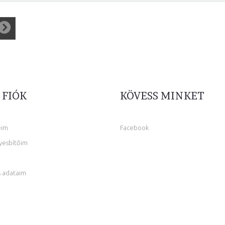
 FIÓK
KÖVESS MINKET
eim
Facebook
yesbítőim
 adataim
m