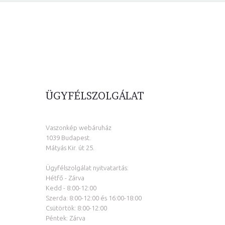
ÜGYFÉLSZOLGÁLAT
Vaszonkép webáruház
1039 Budapest.
Mátyás Kir. út 25.
Ügyfélszolgálat nyitvatartás:
Hétfő - Zárva
Kedd - 8:00-12:00
Szerda: 8:00-12:00 és 16:00-18:00
Csütörtök: 8:00-12:00
Péntek: Zárva