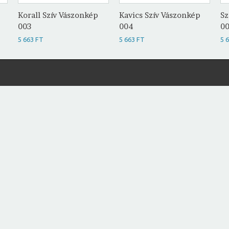
Korall Szív Vászonkép
Kavics Szív Vászonkép
Sz
003
004
0
5 663 FT
5 663 FT
5 