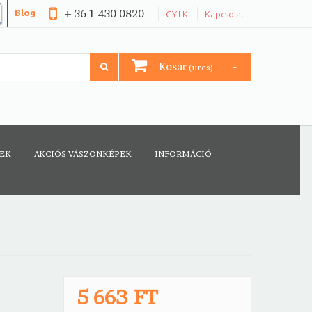
+ 36 1 430 0820
Blog
GY.I.K.
Kapcsolat
Kosár
(üres)
CEK
AKCIÓS VÁSZONKÉPEK
INFORMÁCIÓ
5 663 FT