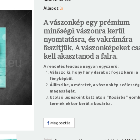
Állapot
Új
A vászonkép egy prémium
minőségű vászonra kerül
nyomtatásra, és vakrámára
feszítjük. A vászonképeket csa
kell akasztanod a falra.
A rendelés leadása nagyon egyszerű:
Válaszd ki, hogy hány darabot fogsz kérni a
fényképből
Állítsd be, a méretet, a vászonkép szélesség
magasságát.
Utolsó lépésként kattints a "Kosárba" gomb
termék ekkor kerül a kosárba.
Megosztás