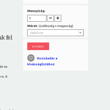
Mennyiség:
Méret :
(szélesség x magasság)
30x20 cm
k fel
KOSÁRBA
Hozzáadás a
kívánságlistához
ét és
ra. A