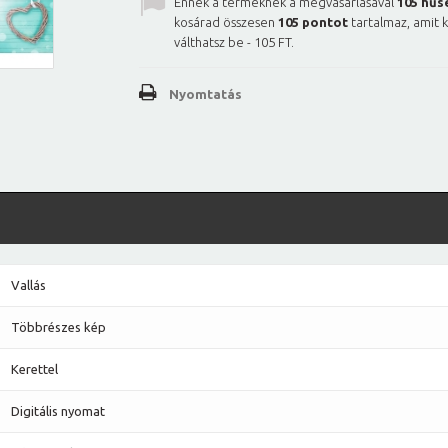
Ennek a terméknek a megvásárlásával
105
hűs
kosárad összesen
105
pontot
tartalmaz, amit 
válthatsz be -
105 FT
.
Nyomtatás
Vallás
Többrészes kép
Kerettel
Digitális nyomat