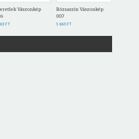
eretlek Vászonkép
Rózsaszín Vászonkép
Love Vás
06
007
5 663 FT
663 FT
5 663 FT