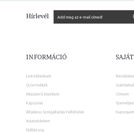
Hírlevél
INFORMÁCIÓ
SAJÁT
Leértékelések
Rendelés
Új termékek
Számlahel
Népszerű eladások
Címeim
Kapcsolat
Személyes
Általános Szolgáltatási Feltételek
Kuponjai
Adatvédelem
Elállási jog