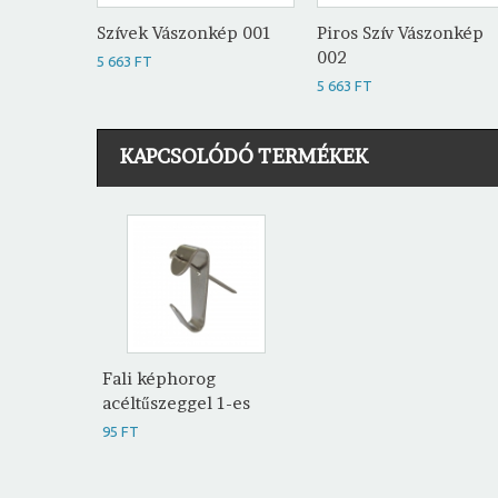
Szívek Vászonkép 001
Piros Szív Vászonkép
002
5 663 FT
5 663 FT
KAPCSOLÓDÓ TERMÉKEK
Fali képhorog
acéltűszeggel 1-es
95 FT