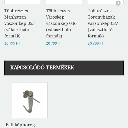
Többrészes
Többrészes
Többrészes
Manhattan
Városkép
Toronyházak
vászonkép 035 -
vászonkép 036 -
vászonkép 037 -
(választható
(választható
(választható
formák)
formák)
formák)
20 799 FT
20 799 FT
20 799 FT
KAPCSOLÓDÓ TERMÉKEK
Fali képhorog