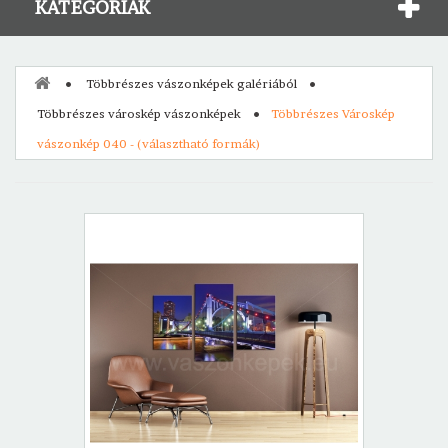
KATEGÓRIÁK
Többrészes vászonképek galériából
Többrészes városkép vászonképek
Többrészes Városkép
vászonkép 040 - (választható formák)