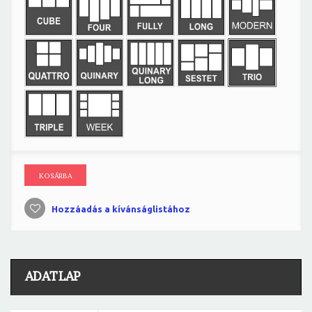
KOSÁRBA
Hozzáadás a kívánságlistához
ADATLAP