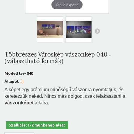
Tap to expand
Többrészes Városkép vászonkép 040 -
(választható formák)
Modell
tvv-040
Állapot
Új
A képet egy prémium minőségű vászonra nyomtatjuk, és
keretezzük neked. Nincs más dolgod, csak felakasztani a
vászonképet
a falra.
Szállítás: 1-2 munkanap alatt