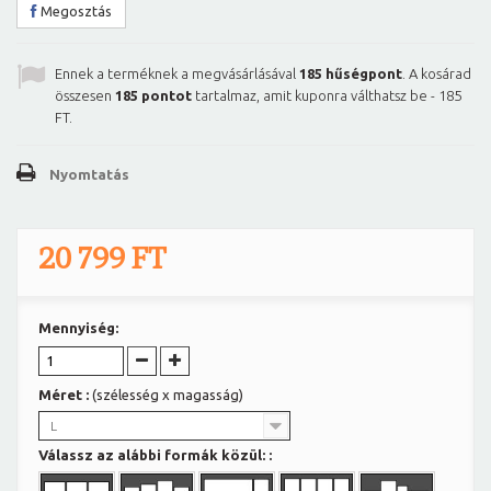
Megosztás
Ennek a terméknek a megvásárlásával
185
hűségpont
. A kosárad
összesen
185
pontot
tartalmaz, amit kuponra válthatsz be -
185
FT
.
Nyomtatás
20 799 FT
Mennyiség:
Méret :
(szélesség x magasság)
L
Válassz az alábbi formák közül: :