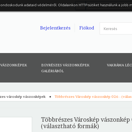
gondoskodunk adataid védelméről. Oldalainkon HTTP-sütiket használunk a jobb 
Belépés Facebook-al
Bejelentkezés
Fiókod
 VÁSZONKÉPEK
EGYRÉSZES VÁSZONKÉPEK
VAKRÁMA LÉ
GALÉRIÁBÓL
zes városkép vászonképek
Többrészes Városkép vászonkép 026 - (vála
Többrészes Városkép vászonkép 
(választható formák)