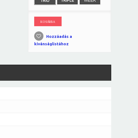
KOSÁRBA
Hozzáadás a
kívánságlistához