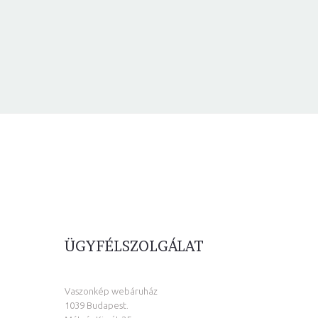
ÜGYFÉLSZOLGÁLAT
Vaszonkép webáruház
1039 Budapest.