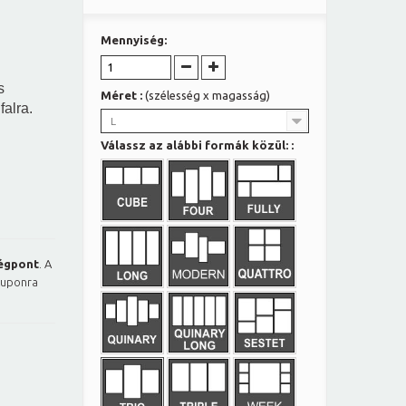
Mennyiség:
s
Méret :
(szélesség x magasság)
falra.
L
Válassz az alábbi formák közül: :
égpont
. A
kuponra