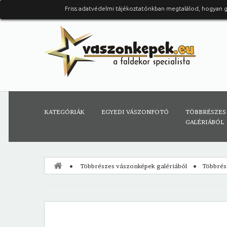
Friss adatvédelmi tájékoztatónkban megtalálod, hogyan 
KATEGÓRIÁK
EGYEDI VÁSZONFOTÓ
TÖBBRÉSZES
GALÉRIÁBÓL
Többrészes vászonképek galériából
Többrés