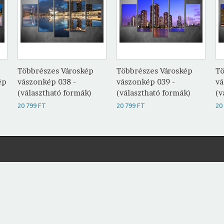
Többrészes Városkép
Többrészes Városkép
Tö
ép
vászonkép 038 -
vászonkép 039 -
vá
(választható formák)
(választható formák)
(v
20 799 FT
20 799 FT
20