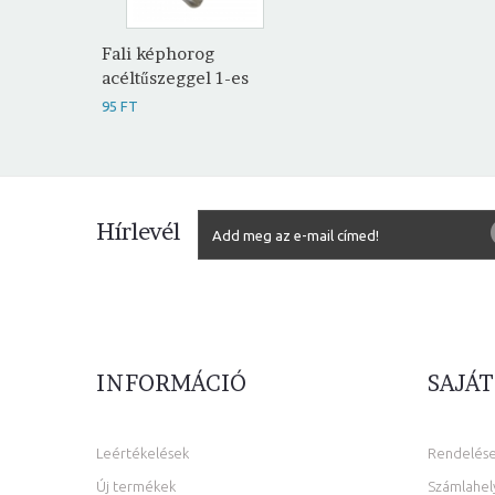
Fali képhorog
acéltűszeggel 1-es
95 FT
Hírlevél
INFORMÁCIÓ
SAJÁT
Leértékelések
Rendelés
Új termékek
Számlahel