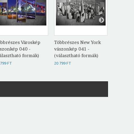
bbrészes Városkép
Többrészes New York
Többrész
szonkép 040 -
vászonkép 041 -
vászonké
álasztható formák)
(választható formák)
(választh
 799 FT
20 799 FT
20 799 FT