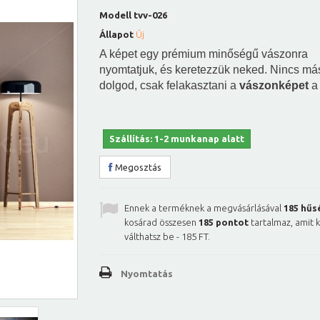
Modell
tvv-026
Állapot
Új
A képet egy prémium minőségű vászonra
nyomtatjuk, és keretezzük neked. Nincs má
dolgod, csak felakasztani a
vászonképet
a 
Szállítás: 1-2 munkanap alatt
Megosztás
Ennek a terméknek a megvásárlásával
185
hűs
kosárad összesen
185
pontot
tartalmaz, amit 
válthatsz be -
185 FT
.
Nyomtatás