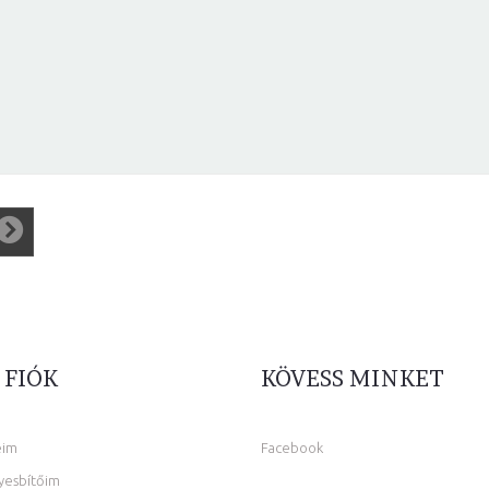
 FIÓK
KÖVESS MINKET
eim
Facebook
yesbítőim