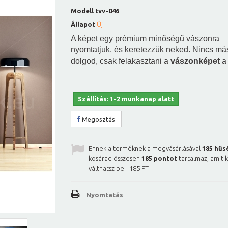
Modell
tvv-046
Állapot
Új
A képet egy prémium minőségű vászonra
nyomtatjuk, és keretezzük neked. Nincs má
dolgod, csak felakasztani a
vászonképet
a 
Szállítás: 1-2 munkanap alatt
Megosztás
Ennek a terméknek a megvásárlásával
185
hűs
kosárad összesen
185
pontot
tartalmaz, amit 
válthatsz be -
185 FT
.
Nyomtatás