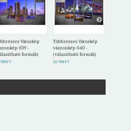
bbrészes Városkép
Többrészes Városkép
Többrész
szonkép 039 -
vászonkép 040 -
vászonké
álasztható formák)
(választható formák)
(választh
 799 FT
20 799 FT
20 799 FT