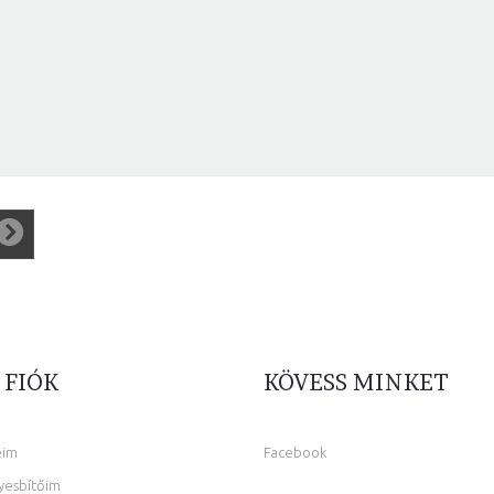
 FIÓK
KÖVESS MINKET
eim
Facebook
yesbítőim