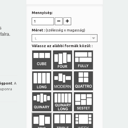
Mennyiség:
s
Méret :
(szélesség x magasság)
falra.
L
Válassz az alábbi formák közül: :
égpont
. A
kuponra