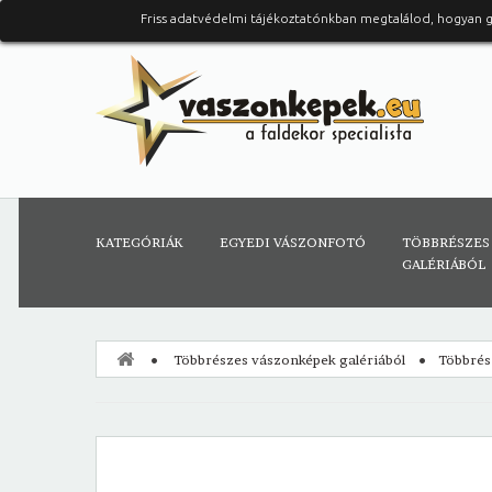
Friss adatvédelmi tájékoztatónkban megtalálod, hogyan 
KATEGÓRIÁK
EGYEDI VÁSZONFOTÓ
TÖBBRÉSZES
GALÉRIÁBÓL
Többrészes vászonképek galériából
Többrés