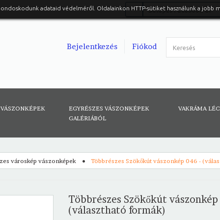
gondoskodunk adataid védelméről. Oldalainkon HTTP-sütiket használunk a jobb 
Belépés Facebook-al
Bejelentkezés
Fiókod
 VÁSZONKÉPEK
EGYRÉSZES VÁSZONKÉPEK
VAKRÁMA LÉ
GALÉRIÁBÓL
zes városkép vászonképek
Többrészes Szökőkút vászonkép 046 - (vála
Többrészes Szökőkút vászonkép 
(választható formák)