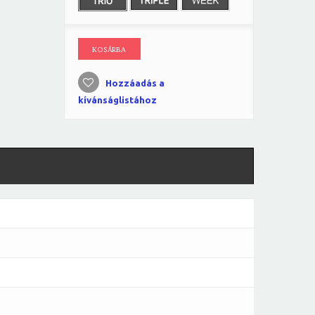
KOSÁRBA
Hozzáadás a
kívánságlistához