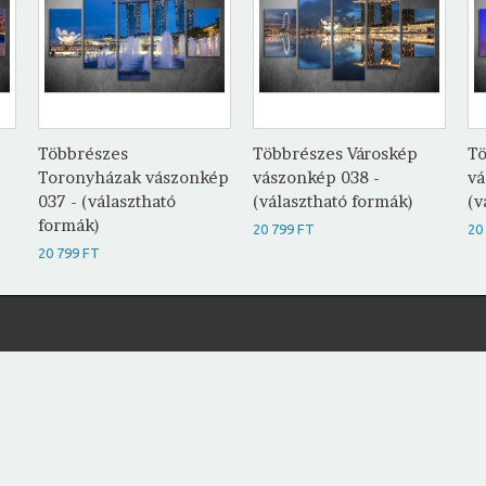
Többrészes
Többrészes Városkép
Tö
Toronyházak vászonkép
vászonkép 038 -
vá
037 - (választható
(választható formák)
(v
formák)
20 799 FT
20
20 799 FT