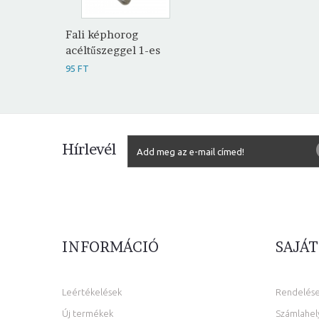
Fali képhorog
acéltűszeggel 1-es
95 FT
Hírlevél
INFORMÁCIÓ
SAJÁT
Leértékelések
Rendelés
Új termékek
Számlahel