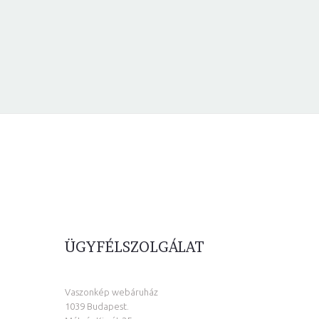
ÜGYFÉLSZOLGÁLAT
Vaszonkép webáruház
1039 Budapest.