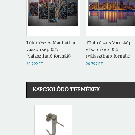
Többrészes Manhattan
Többrészes Városkép
vászonkép 035 -
vászonkép 036 -
(választható formák)
(választható formák)
20 799 FT
20 799 FT
KAPCSOLÓDÓ TERMÉKEK