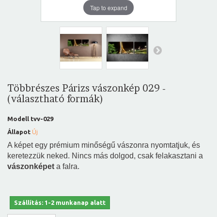
Tap to expand
Többrészes Párizs vászonkép 029 -
(választható formák)
Modell
tvv-029
Állapot
Új
A képet egy prémium minőségű vászonra nyomtatjuk, és
keretezzük neked. Nincs más dolgod, csak felakasztani a
vászonképet
a falra.
Szállítás: 1-2 munkanap alatt