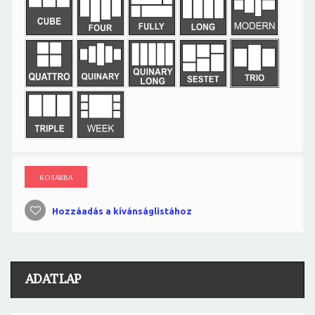
KOSÁRBA
Hozzáadás a kívánságlistához
ADATLAP