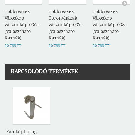
Többrészes
Többrészes
Többrészes
Városkép
Toronyházak
Városkép
vászonkép 036 -
vászonkép 037 -
vászonkép 038 -
(választható
(választható
(választható
formák)
formák)
formák)
20 799 FT
20 799 FT
20 799 FT
KAPCSOLÓDÓ TERMÉKEK
Fali képhorog