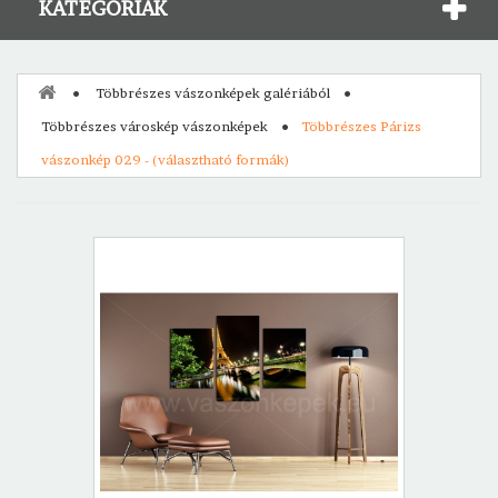
KATEGÓRIÁK
Többrészes vászonképek galériából
Többrészes városkép vászonképek
Többrészes Párizs
vászonkép 029 - (választható formák)