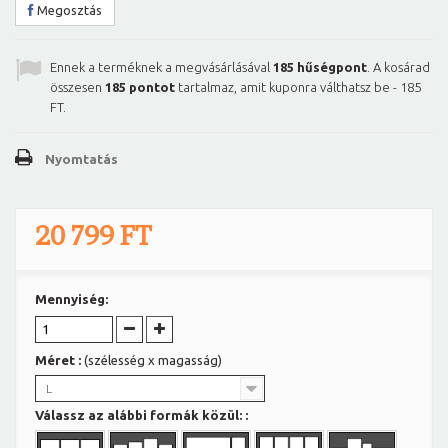
Megosztás
Ennek a terméknek a megvásárlásával
185
hűségpont
. A kosárad
összesen
185
pontot
tartalmaz, amit kuponra válthatsz be -
185
FT
.
Nyomtatás
20 799 FT
Mennyiség:
Méret :
(szélesség x magasság)
L
Válassz az alábbi formák közül: :