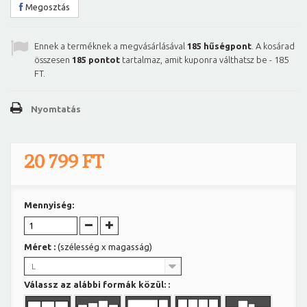
Megosztás
Ennek a terméknek a megvásárlásával
185
hűségpont
. A kosárad
összesen
185
pontot
tartalmaz, amit kuponra válthatsz be -
185
FT
.
Nyomtatás
20 799 FT
Mennyiség:
Méret :
(szélesség x magasság)
L
Válassz az alábbi formák közül: :