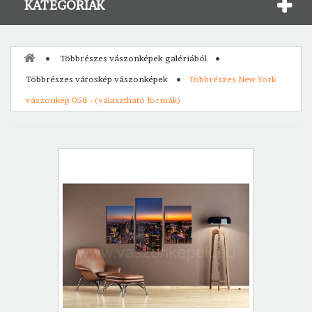
KATEGÓRIÁK
Többrészes vászonképek galériából
Többrészes városkép vászonképek
Többrészes New York
vászonkép 058 - (választható formák)