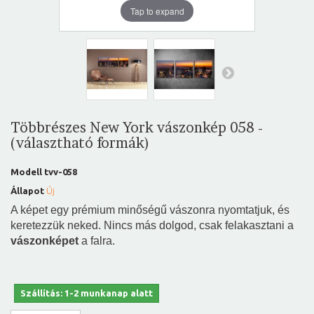
Tap to expand
Többrészes New York vászonkép 058 -
(választható formák)
Modell
tvv-058
Állapot
Új
A képet egy prémium minőségű vászonra nyomtatjuk, és
keretezzük neked. Nincs más dolgod, csak felakasztani a
vászonképet
a falra.
Szállítás: 1-2 munkanap alatt