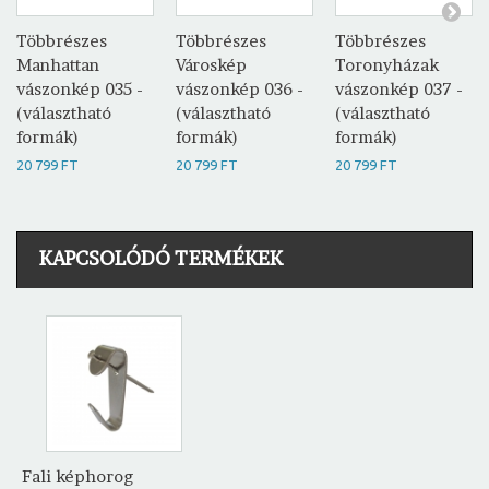
Többrészes
Többrészes
Többrészes
Manhattan
Városkép
Toronyházak
vászonkép 035 -
vászonkép 036 -
vászonkép 037 -
(választható
(választható
(választható
formák)
formák)
formák)
20 799 FT
20 799 FT
20 799 FT
KAPCSOLÓDÓ TERMÉKEK
Fali képhorog