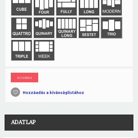
KOSÁRBA
Hozzáadás a kívánságlistához
ADATLAP