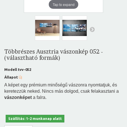
Tap to expand
Többrészes Ausztria vászonkép 052 -
(választható formák)
Modell
tvv-052
Állapot
Új
A képet egy prémium minőségű vászonra nyomtatjuk, és
keretezzük neked. Nincs más dolgod, csak felakasztani a
vászonképet
a falra.
Szállítás: 1-2 munkanap alatt