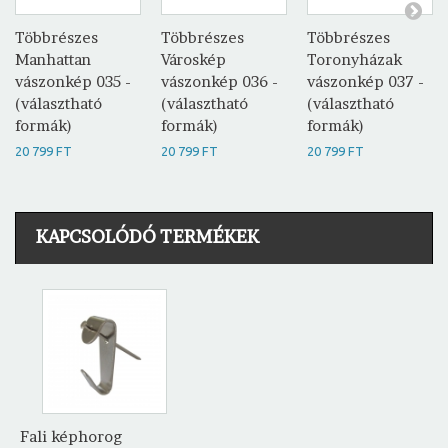
Többrészes
Többrészes
Többrészes
Manhattan
Városkép
Toronyházak
vászonkép 035 -
vászonkép 036 -
vászonkép 037 -
(választható
(választható
(választható
formák)
formák)
formák)
20 799 FT
20 799 FT
20 799 FT
KAPCSOLÓDÓ TERMÉKEK
Fali képhorog