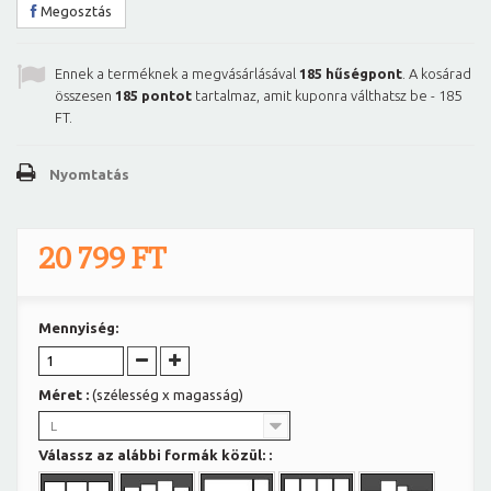
Megosztás
Ennek a terméknek a megvásárlásával
185
hűségpont
. A kosárad
összesen
185
pontot
tartalmaz, amit kuponra válthatsz be -
185
FT
.
Nyomtatás
20 799 FT
Mennyiség:
Méret :
(szélesség x magasság)
L
Válassz az alábbi formák közül: :