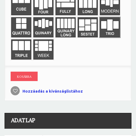
KOSÁRBA
Hozzáadás a kívánságlistához
ADATLAP