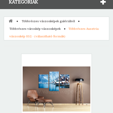
KATEGÓRIÁK
Többrészes vászonképek galériából
Többrészes városkép vászonképek
Többrészes Ausztria
vászonkép 052 - (választható formák)