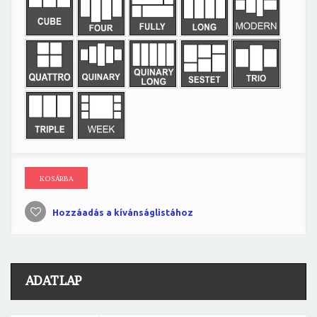
KOSÁRBA
Hozzáadás a kívánságlistához
ADATLAP