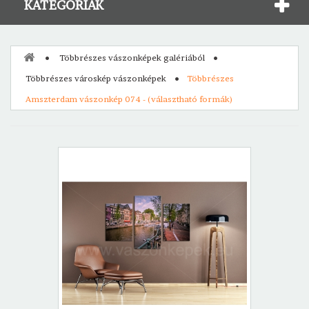
KATEGÓRIÁK
Többrészes vászonképek galériából
Többrészes városkép vászonképek
Többrészes
Amszterdam vászonkép 074 - (választható formák)