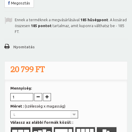
Megosztás
Ennek a terméknek a megvásárlásával
185
hűségpont
. A kosárad
összesen
185
pontot
tartalmaz, amit kuponra válthatsz be -
185
FT
.
Nyomtatás
20 799 FT
Mennyiség:
Méret :
(szélesség x magasság)
L
Válassz az alábbi formák közül: :