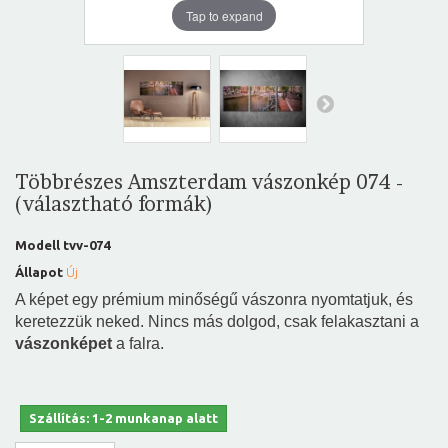
Tap to expand
Többrészes Amszterdam vászonkép 074 -
(választható formák)
Modell
tvv-074
Állapot
Új
A képet egy prémium minőségű vászonra nyomtatjuk, és
keretezzük neked. Nincs más dolgod, csak felakasztani a
vászonképet
a falra.
Szállítás: 1-2 munkanap alatt