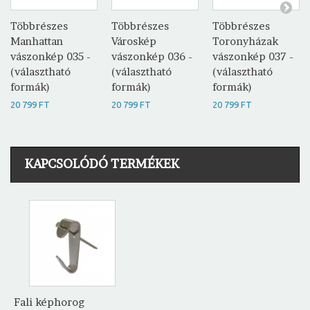
Többrészes
Többrészes
Többrészes
Manhattan
Városkép
Toronyházak
vászonkép 035 -
vászonkép 036 -
vászonkép 037 -
(választható
(választható
(választható
formák)
formák)
formák)
20 799 FT
20 799 FT
20 799 FT
KAPCSOLÓDÓ TERMÉKEK
Fali képhorog