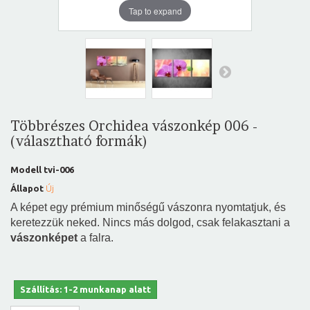
Tap to expand
Többrészes Orchidea vászonkép 006 -
(választható formák)
Modell
tvi-006
Állapot
Új
A képet egy prémium minőségű vászonra nyomtatjuk, és
keretezzük neked. Nincs más dolgod, csak felakasztani a
vászonképet
a falra.
Szállítás: 1-2 munkanap alatt