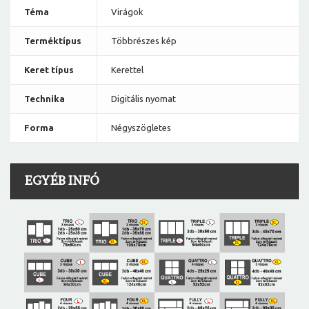
Téma
Virágok
Terméktípus
Többrészes kép
Keret típus
Kerettel
Technika
Digitális nyomat
Forma
Négyszögletes
EGYÉB INFÓ