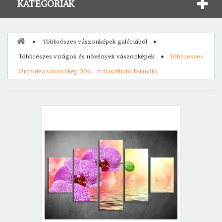
KATEGÓRIÁK
Többrészes vászonképek galériából
Többrészes virágok és növények vászonképek
Többrészes
Orchidea vászonkép 006 - (választható formák)