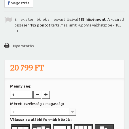
Megosztás
Ennek a terméknek a megvásárlásával
185
hűségpont
. A kosárad
összesen
185
pontot
tartalmaz, amit kuponra válthatsz be -
185
FT
.
Nyomtatás
20 799 FT
Mennyiség:
Méret :
(szélesség x magasság)
L
Válassz az alábbi formák közül: :