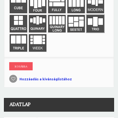
KOSÁRBA
Hozzáadás a kívánságlistához
ADATLAP