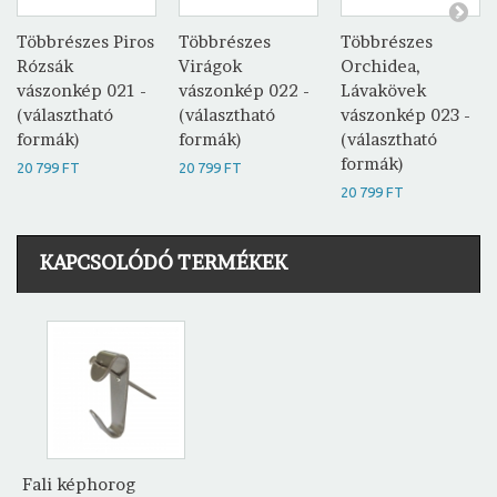
Többrészes Piros
Többrészes
Többrészes
Rózsák
Virágok
Orchidea,
vászonkép 021 -
vászonkép 022 -
Lávakövek
(választható
(választható
vászonkép 023 -
formák)
formák)
(választható
formák)
20 799 FT
20 799 FT
20 799 FT
KAPCSOLÓDÓ TERMÉKEK
Fali képhorog